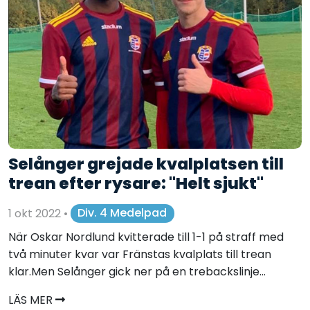
Selånger grejade kvalplatsen till
trean efter rysare: "Helt sjukt"
1 okt 2022
•
Div. 4 Medelpad
När Oskar Nordlund kvitterade till 1-1 på straff med
två minuter kvar var Fränstas kvalplats till trean
klar.Men Selånger gick ner på en trebackslinje...
LÄS MER