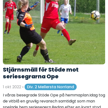
Stjärnsmäll för Stöde mot
seriesegrarna Ope
1 okt 2022
•
Div. 2 Mellersta Norrland
I våras besegrade Stöde Ope på hemmaplan.Idag tog
de vitblå en gruvlig revansch samtidigt som man
spelade hem seriesegern.Redan efter en kvart stod