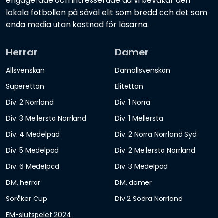
engagerade och intresserade då vi bevakar den
lokala fotbollen på såväl elit som bredd och det som
enda media utan kostnad för läsarna.
Herrar
Damer
Allsvenskan
Damallsvenskan
Superettan
Elitettan
Div. 2 Norrland
Div. 1 Norra
Div. 3 Mellersta Norrland
Div. 1 Mellersta
Div. 4 Medelpad
Div. 2 Norra Norrland Syd
Div. 5 Medelpad
Div. 2 Mellersta Norrland
Div. 6 Medelpad
Div. 3 Medelpad
DM, herrar
DM, damer
Söråker Cup
Div 2 Södra Norrland
EM-slutspelet 2024