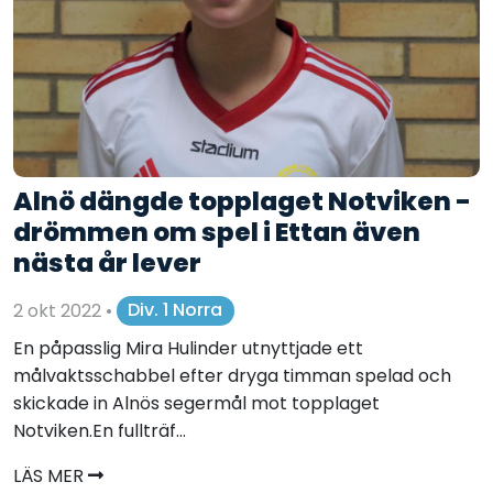
Alnö dängde topplaget Notviken -
drömmen om spel i Ettan även
nästa år lever
2 okt 2022
•
Div. 1 Norra
En påpasslig Mira Hulinder utnyttjade ett
målvaktsschabbel efter dryga timman spelad och
skickade in Alnös segermål mot topplaget
Notviken.En fullträf...
LÄS MER