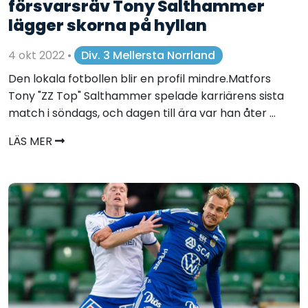
försvarsräv Tony Salthammer
lägger skorna på hyllan
4 okt 2022
•
Div. 3 Mellersta Norrland
Den lokala fotbollen blir en profil mindre.Matfors
Tony "ZZ Top" Salthammer spelade karriärens sista
match i söndags, och dagen till ära var han åter ...
LÄS MER