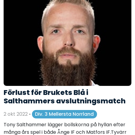
Förlust för Brukets Blå i
Salthammers avslutningsmatch
2 okt 2022
•
Div. 3 Mellersta Norrland
Tony Salthammer lägger bollskorna på hyllan efter
många års spel i både Ånge IF och Matfors IF.Tyvärr