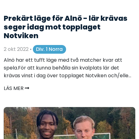
Prekärt läge för Alnö - lär krävas
seger idag mot topplaget
Notviken
2 okt 2022
•
Div. 1 Norra
Alnö har ett tufft läge med två matcher kvar att
spela.För att kunna behålla sin kvalplats lär det
krävas vinst i dag över topplaget Notviken och/elle...
LÄS MER