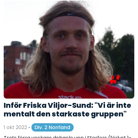
Inför Friska Viljor-Sund: "Vi är inte
mentalt den starkaste gruppen"
1 okt 2022
•
Div. 2 Norrland
Trots förra veckans debacle upp i Storfors (förlust 1-