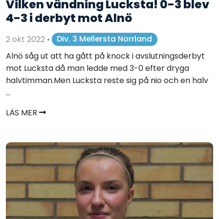
Vilken vändning Lucksta! 0-3 blev
4-3 i derbyt mot Alnö
2 okt 2022
•
Div. 3 Mellersta Norrland
Alnö såg ut att ha gått på knock i avslutningsderbyt
mot Lucksta då man ledde med 3-0 efter dryga
halvtimman.Men Lucksta reste sig på nio och en halv
...
LÄS MER