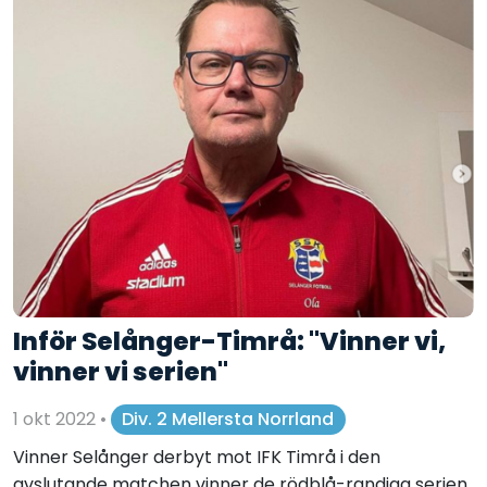
Inför Selånger-Timrå: "Vinner vi,
vinner vi serien"
1 okt 2022
•
Div. 2 Mellersta Norrland
Vinner Selånger derbyt mot IFK Timrå i den
avslutande matchen vinner de rödblå-randiga serien