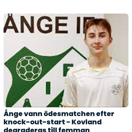
Ånge vann ödesmatchen efter
knock-out-start - Kovland
degraderas till femman