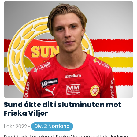
Sund åkte dit i slutminuten mot
Friska Viljor
1 okt 2022
•
Div. 2 Norrland
Sund hade topplaget Friska Viljor på gaffeln, ledning