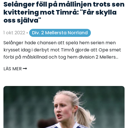
Selånger föll på mållinjen trots sen
kvittering mot Timrå: "Får skylla
oss själva"
1 okt 2022
•
Div. 2 Mellersta Norrland
Selånger hade chansen att spela hem serien men
krysset idag i derbyt mot Timrå gjorde att Ope smet
förbi på målskillnad och tog hem division 2 Mellers...
LÄS MER