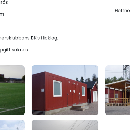
gräs
Heffne
 m
nersklubbans BK:s flicklag.
pgift saknas