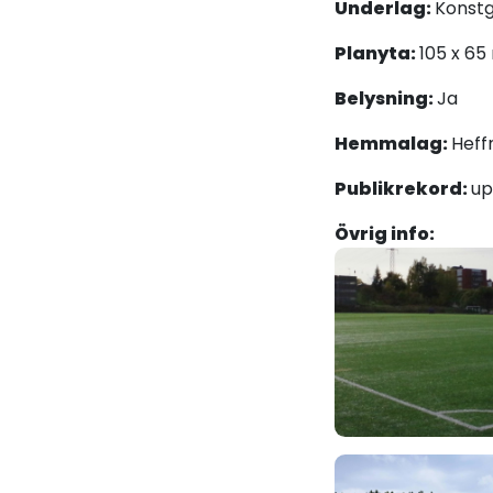
Underlag:
Konst
Planyta:
105 x 65
Belysning:
Ja
Hemmalag:
Heff
Publikrekord:
up
Övrig info: