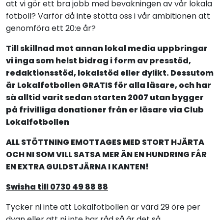
att vi gör ett bra jobb med bevakningen av vår lokala
fotboll? Varför då inte stötta oss i vår ambitionen att
genomföra ett 20:e år?
Till skillnad mot annan lokal media uppbringar
vi inga som helst bidrag i form av presstöd,
redaktionsstöd, lokalstöd eller dylikt. Dessutom
är Lokalfotbollen GRATIS för alla läsare, och har
så alltid varit sedan starten 2007 utan bygger
på frivilliga donationer från er läsare via Club
Lokalfotbollen
ALL STÖTTNING EMOTTAGES MED STORT HJÄRTA
OCH NI SOM VILL SATSA MER ÄN EN HUNDRING FÅR
EN EXTRA GULDSTJÄRNA I KANTEN!
Swisha till 0730 49 88 88
Tycker ni inte att Lokalfotbollen är värd 29 öre per
dygn eller att ni inte har råd så är det så.