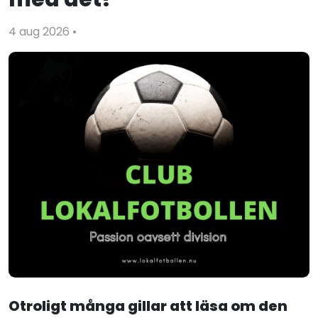
4 aug 2026
•
Otroligt många gillar att läsa om den