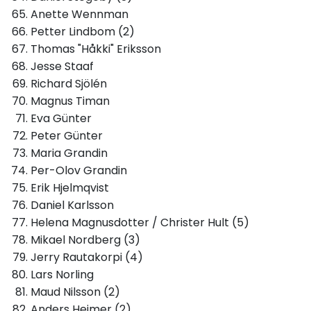
Anette Wennman
Petter Lindbom (2)
Thomas "Håkki" Eriksson
Jesse Staaf
Richard Sjölén
Magnus Timan
Eva Günter
Peter Günter
Maria Grandin
Per-Olov Grandin
Erik Hjelmqvist
Daniel Karlsson
Helena Magnusdotter / Christer Hult (5)
Mikael Nordberg (3)
Jerry Rautakorpi (4)
Lars Norling
Maud Nilsson (2)
Anders Heimer (2)