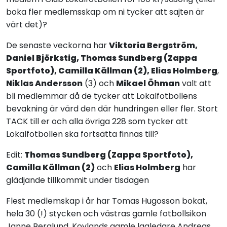
boka fler medlemsskap om ni tycker att sajten är
värt det)?
De senaste veckorna har
Viktoria Bergström,
Daniel Björkstig, Thomas Sundberg (Zappa
Sportfoto), Camilla Källman (2), Elias Holmberg
,
Niklas Andersson
(3) och
Mikael Öhman
valt att
bli medlemmar då de tycker att Lokalfotbollens
bevakning är värd den där hundringen eller fler. Stort
TACK till er och alla övriga 228 som tycker att
Lokalfotbollen ska fortsätta finnas till?
Edit:
Thomas Sundberg (Zappa Sportfoto),
Camilla Källman (2)
och
Elias Holmberg
har
glädjande tillkommit under tisdagen
Flest medlemskap i år har Tomas Hugosson bokat,
hela 30 (!) stycken och västras gamle fotbollsikon
Janne Berglund, Kovlands gamle lagledare Andreas