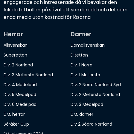
engagerade och intresserade då vi bevakar den
lokala fotbollen på såväl elit som bredd och det som
enda media utan kostnad för läsarna.
Herrar
Damer
Allsvenskan
Damallsvenskan
Superettan
Elitettan
Div. 2 Norrland
Div. 1 Norra
Div. 3 Mellersta Norrland
Div. 1 Mellersta
Div. 4 Medelpad
Div. 2 Norra Norrland Syd
Div. 5 Medelpad
Div. 2 Mellersta Norrland
Div. 6 Medelpad
Div. 3 Medelpad
DM, herrar
DM, damer
Söråker Cup
Div 2 Södra Norrland
EM-slutspelet 2024