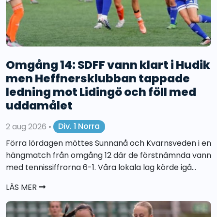
Omgång 14: SDFF vann klart i Hudik
men Heffnersklubban tappade
ledning mot Lidingö och föll med
uddamålet
2 aug 2026
•
Div. 1 Norra
Förra lördagen möttes Sunnanå och Kvarnsveden i en
hängmatch från omgång 12 där de förstnämnda vann
med tennissiffrorna 6-1. Våra lokala lag körde igå...
LÄS MER