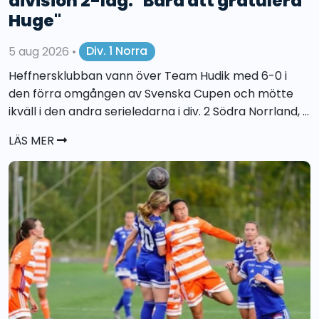
division 2-lag: "Bara att gratulera
Huge"
5 aug 2026
•
Div. 1 Norra
Heffnersklubban vann över Team Hudik med 6-0 i
den förra omgången av Svenska Cupen och mötte
ikväll i den andra serieledarna i div. 2 Södra Norrland, ...
LÄS MER