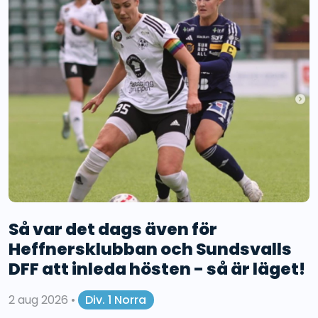
Så var det dags även för
Heffnersklubban och Sundsvalls
DFF att inleda hösten - så är läget!
2 aug 2026
•
Div. 1 Norra