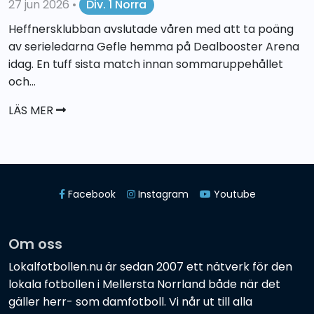
27 jun 2026
•
Div. 1 Norra
Heffnersklubban avslutade våren med att ta poäng
av serieledarna Gefle hemma på Dealbooster Arena
idag. En tuff sista match innan sommaruppehållet
och...
LÄS MER
Facebook
Instagram
Youtube
Om oss
Lokalfotbollen.nu är sedan 2007 ett nätverk för den
lokala fotbollen i Mellersta Norrland både när det
gäller herr- som damfotboll. Vi når ut till alla