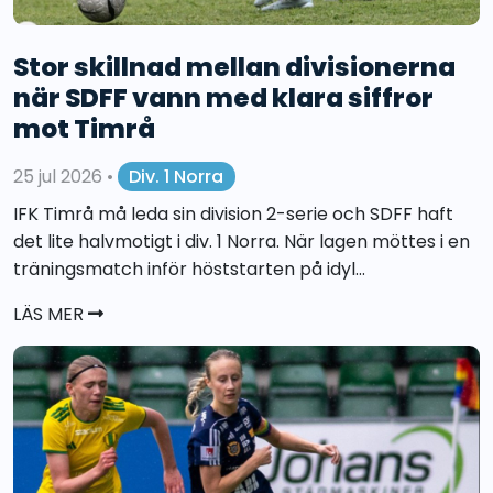
Stor skillnad mellan divisionerna
när SDFF vann med klara siffror
mot Timrå
25 jul 2026
•
Div. 1 Norra
IFK Timrå må leda sin division 2-serie och SDFF haft
det lite halvmotigt i div. 1 Norra. När lagen möttes i en
träningsmatch inför höststarten på idyl...
LÄS MER