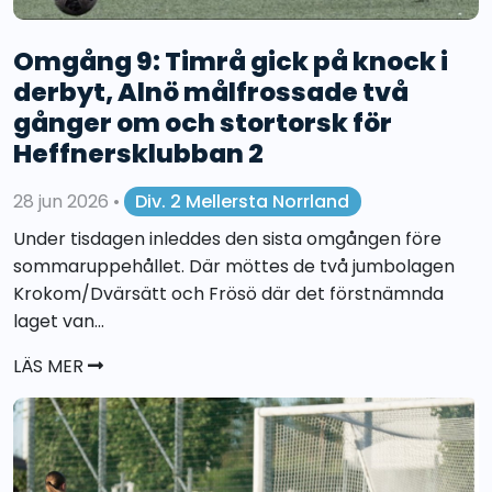
Omgång 9: Timrå gick på knock i
derbyt, Alnö målfrossade två
gånger om och stortorsk för
Heffnersklubban 2
28 jun 2026
•
Div. 2 Mellersta Norrland
Under tisdagen inleddes den sista omgången före
sommaruppehållet. Där möttes de två jumbolagen
Krokom/Dvärsätt och Frösö där det förstnämnda
laget van...
LÄS MER