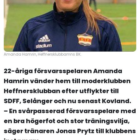
Amanda Hamrin, Heffnersklubbamns BK.
22-åriga försvarsspelaren Amanda
Hamrin vänder hem till moderklubben
Heffnersklubban efter utflykter till
SDFF, Selånger och nu senast Kovland.
–
En svårpasserad försvarsspelare med
en bra högerfot och stor träningsvilja
,
säger tränaren Jonas Prytz till klubbens