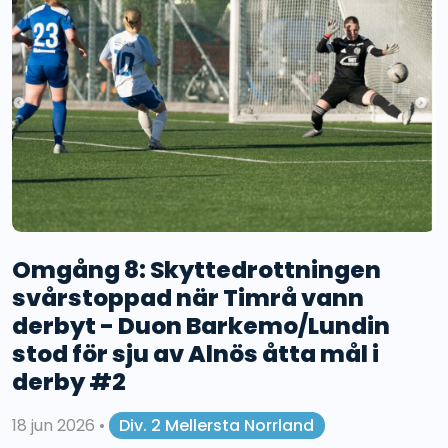
Omgång 8: Skyttedrottningen
svårstoppad när Timrå vann
derbyt - Duon Barkemo/Lundin
stod för sju av Alnös åtta mål i
derby #2
18 jun 2026
•
Div. 2 Mellersta Norrland