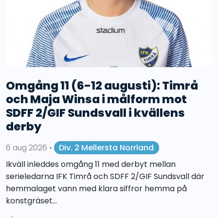
Omgång 11 (6-12 augusti): Timrå
och Maja Winsa i målform mot
SDFF 2/GIF Sundsvall i kvällens
derby
6 aug 2026
•
Div. 2 Mellersta Norrland
Ikväll inleddes omgång 11 med derbyt mellan
serieledarna IFK Timrå och SDFF 2/GIF Sundsvall där
hemmalaget vann med klara siffror hemma på
konstgräset...