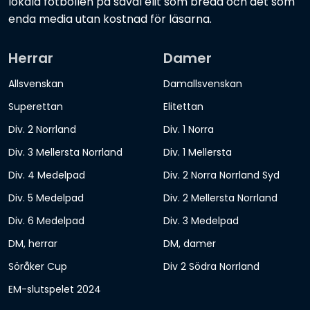
lokala fotbollen på såväl elit som bredd och det som
enda media utan kostnad för läsarna.
Herrar
Damer
Allsvenskan
Damallsvenskan
Superettan
Elitettan
Div. 2 Norrland
Div. 1 Norra
Div. 3 Mellersta Norrland
Div. 1 Mellersta
Div. 4 Medelpad
Div. 2 Norra Norrland Syd
Div. 5 Medelpad
Div. 2 Mellersta Norrland
Div. 6 Medelpad
Div. 3 Medelpad
DM, herrar
DM, damer
Söråker Cup
Div 2 Södra Norrland
EM-slutspelet 2024