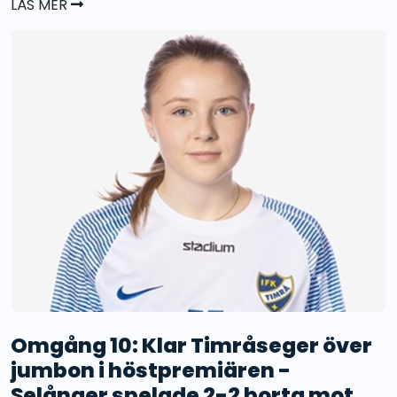
LÄS MER
Omgång 10: Klar Timråseger över
jumbon i höstpremiären -
Selånger spelade 2-2 borta mot