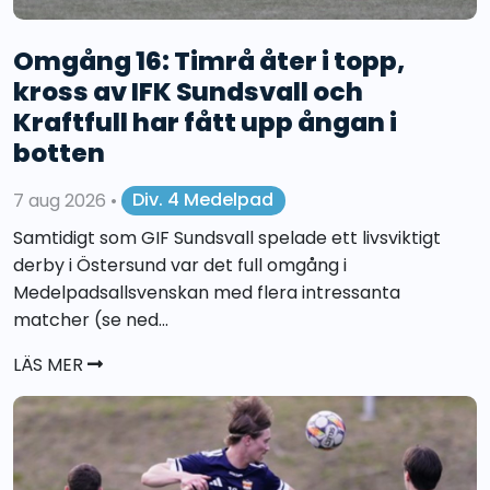
Omgång 16: Timrå åter i topp,
kross av IFK Sundsvall och
Kraftfull har fått upp ångan i
botten
7 aug 2026
•
Div. 4 Medelpad
Samtidigt som GIF Sundsvall spelade ett livsviktigt
derby i Östersund var det full omgång i
Medelpadsallsvenskan med flera intressanta
matcher (se ned...
LÄS MER