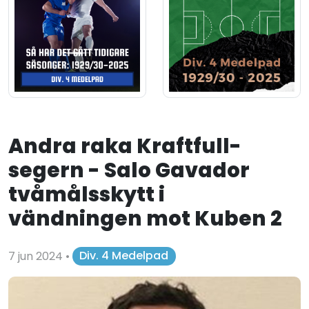
Andra raka Kraftfull-
segern - Salo Gavador
tvåmålsskytt i
vändningen mot Kuben 2
7 jun 2024
•
Div. 4 Medelpad