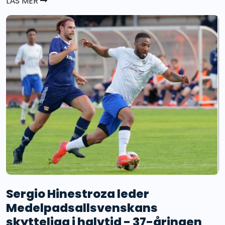
LÄS MER
Sergio Hinestroza leder
Medelpadsallsvenskans
skytteliga i halvtid - 37-åringen