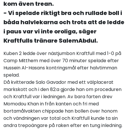
kom även trean.
- Vi spelade riktigt bra och rullade boll i
båda halvlekarna och trots att de ledde
i paus var vi inte oroliga, säger
Kraftfulls tränare SalemAbdul.
Kuben 2 ledde över nästjumbon Kraftfull med 1-0 på
Camp Mitthem med över 70 minuter spelade efter
Hussein Al-Hasans kontringsmål efter halvtimman
spelad.
Då kvitterade Salo Gavador med ett välplacerat
markskott och i den 82:a gjorde han om proceduren
och Kraftfull var i ledningen. Av bara farten drev
Momodou Khan in från kanten och fri med
bortamålvakten chippade han bollen över honom
och vändningen var total och Kraftfull kunde ta sin
andra trepoängare på raken efter en tung inledning.