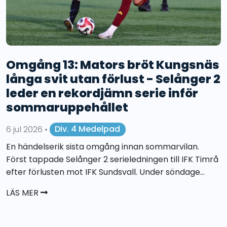
Omgång 13: Mators bröt Kungsnäs
långa svit utan förlust - Selånger 2
leder en rekordjämn serie inför
sommaruppehållet
6 jul 2026
•
Div. 4 Medelpad
En händelserik sista omgång innan sommarvilan.
Först tappade Selånger 2 serieledningen till IFK Timrå
efter förlusten mot IFK Sundsvall. Under söndage...
LÄS MER