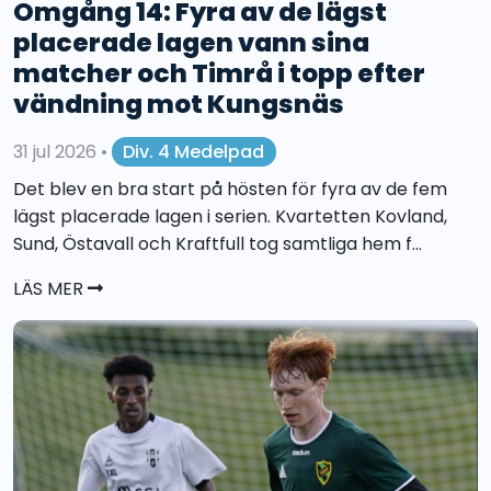
Omgång 14: Fyra av de lägst
placerade lagen vann sina
matcher och Timrå i topp efter
vändning mot Kungsnäs
31 jul 2026
•
Div. 4 Medelpad
Det blev en bra start på hösten för fyra av de fem
lägst placerade lagen i serien. Kvartetten Kovland,
Sund, Östavall och Kraftfull tog samtliga hem f...
LÄS MER