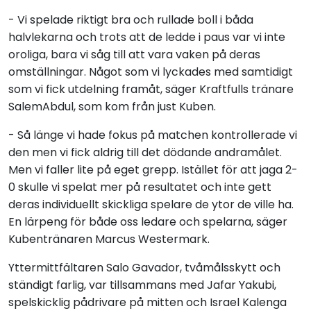
- Vi spelade riktigt bra och rullade boll i båda
halvlekarna och trots att de ledde i paus var vi inte
oroliga, bara vi såg till att vara vaken på deras
omställningar. Något som vi lyckades med samtidigt
som vi fick utdelning framåt, säger Kraftfulls tränare
SalemAbdul, som kom från just Kuben.
- Så länge vi hade fokus på matchen kontrollerade vi
den men vi fick aldrig till det dödande andramålet.
Men vi faller lite på eget grepp. Istället för att jaga 2-
0 skulle vi spelat mer på resultatet och inte gett
deras individuellt skickliga spelare de ytor de ville ha.
En lärpeng för både oss ledare och spelarna, säger
Kubentränaren Marcus Westermark.
Yttermittfältaren Salo Gavador, tvåmålsskytt och
ständigt farlig, var tillsammans med Jafar Yakubi,
spelskicklig pådrivare på mitten och Israel Kalenga