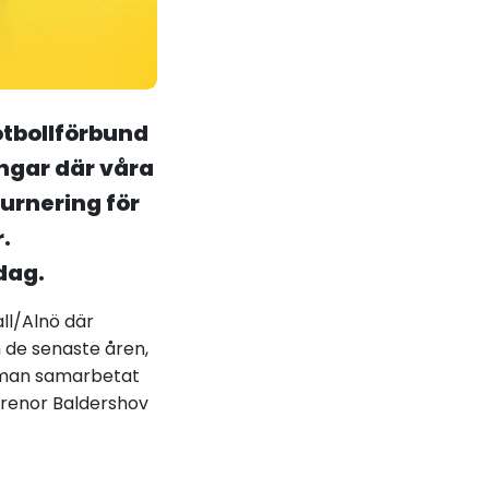
otbollförbund
ingar där våra
turnering för
.
dag.
ll/Alnö där
 de senaste åren,
r man samarbetat
arenor Baldershov