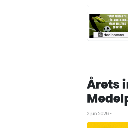
Årets 
Medelp
2 jun 2026
•