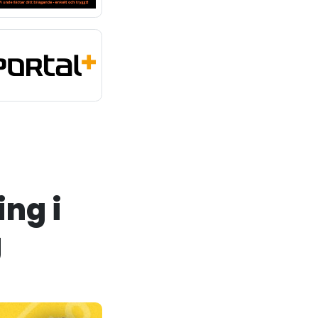
ing i
g