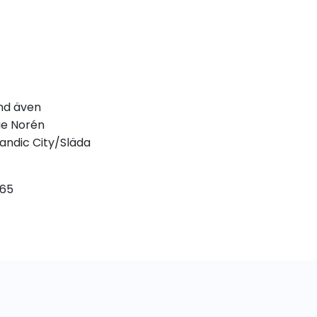
nd även
ie Norén
candic City/Släda
 65