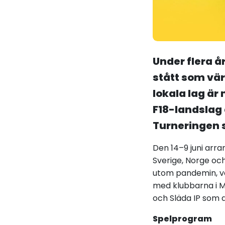
Under flera 
stått som vär
lokala lag är
F18-landslag 
Turneringen s
Den 14–9 juni arra
Sverige, Norge oc
utom pandemin, va
med klubbarna i Me
och Släda IP som 
Spelprogram