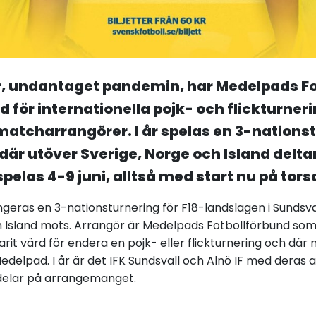
år, undantaget pandemin, har Medelpads F
d för internationella pojk- och flickturner
 matcharrangörer. I år spelas en 3-nations
där utöver Sverige, Norge och Island deltar
pelas 4-9 juni, alltså med start nu på tors
ngeras en 3-nationsturnering för F18-landslagen i Sundsva
h Island möts. Arrangör är Medelpads Fotbollförbund som
rit värd för endera en pojk- eller flickturnering och dä
delpad. I år är det IFK Sundsvall och Alnö IF med deras 
delar på arrangemanget.