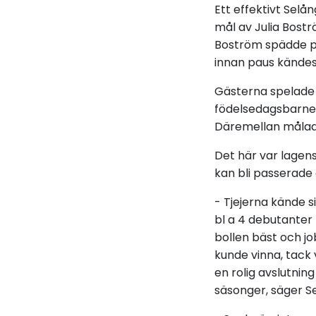
Ett effektivt Selån
mål av Julia Bostr
Boström spädde på
innan paus kände
Gästerna spelade 
födelsedagsbarnet 
Däremellan målade 
Det här var lagens
kan bli passerade
- Tjejerna kände s
bl a 4 debutanter 
bollen bäst och jo
kunde vinna, tack 
en rolig avslutnin
säsonger, säger 