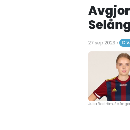
Avgjor
Selång
27 sep 2023
•
Div
Julia Boström, Selånger