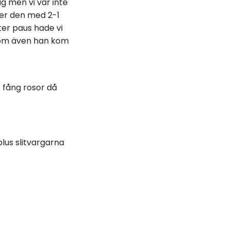
g men vi var inte
nner den med 2-1
ter paus hade vi
 som även han kom
 fång rosor då
lus slitvargarna