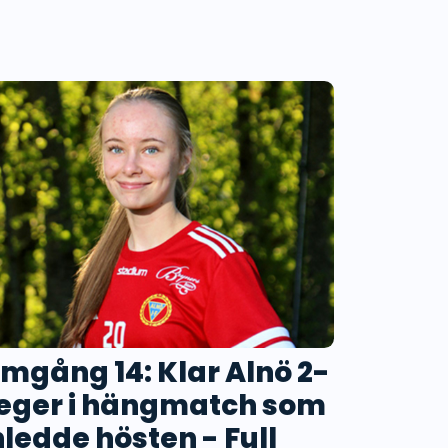
mgång 14: Klar Alnö 2-
eger i hängmatch som
nledde hösten - Full