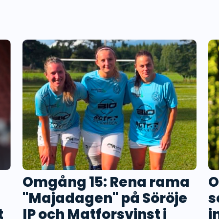
Omgång 15: Rena rama
O
"Majadagen" på Söröje
s
t
IP och Matforsvinst i
i