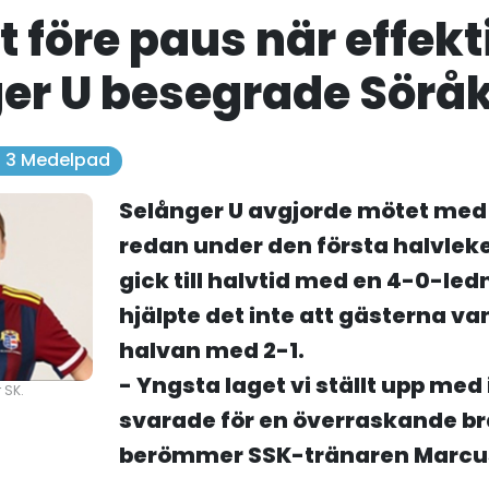
t före paus när effekt
er U besegrade Sörå
. 3 Medelpad
Selånger U avgjorde mötet med
redan under den första halvle
gick till halvtid med en 4-0-led
hjälpte det inte att gästerna v
halvan med 2-1.
- Yngsta laget vi ställt upp med 
 SK.
svarade för en överraskande br
berömmer SSK-tränaren Marcu