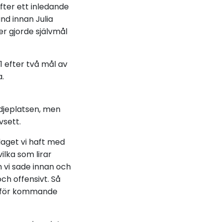
efter ett inledande
nd innan Julia
r gjorde självmål
 efter två mål av
.
edjeplatsen, men
vsett.
 laget vi haft med
ilka som lirar
m vi sade innan och
ch offensivt. Så
 inför kommande