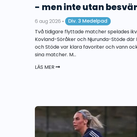
- men inte utan besvä
6 aug 2026
•
Div. 3 Medelpad
Två tidigare flyttade matcher spelades ikvä
Kovland-Söråker och Njurunda-Stöde där 
och Stöde var klara favoriter och vann oc
sina matcher. M...
LÄS MER