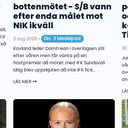
r
bottenmötet - S/B vann
p
efter enda målet mot
o
NIK ikväll
k
ll,
T
KIF
3 aug 2026
•
Div. 3 Medelpad
kså
30
Kovland leder Damtrean i överlägsen stil
efter våren men får vänta på sin
Ju
höstpremiär då mötet med IFK Sundsvall
vå
idag blev uppskjuten då inte IFK fick...
öv
an
LÄS MER
LÄ