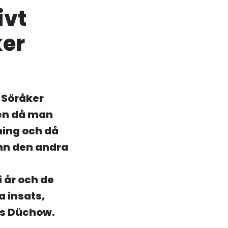
ivt
ker
 Söråker
ken då man
ning och då
ann den andra
i år och de
a insats,
s Düchow.