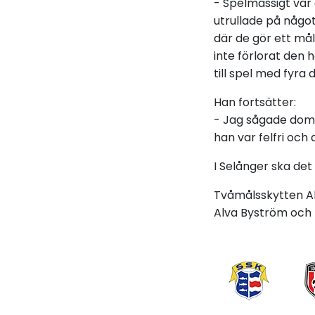
- Spelmässigt var
utrullade på något
där de gör ett må
inte förlorat den
till spel med fyra
Han fortsätter:
- Jag sågade doma
han var felfri och 
I Selånger ska det
Tvåmålsskytten Al
Alva Byström och E