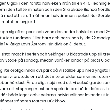
ger U gick i den första halvleken ifrån till en 4-0-ledning 
öm i den tolfte minuten och i den 21:a ökade Bianca Nordlu
 med ett straffmål innan halvtimman spelad. När Söråke
s matchen avgjord.
upp sig efter paus och vann den andra halvleken med 2-1
Alice Lundman. Eller barn och barn, hon fyllde 22 modiga
14-åriga Lovis Åström i sin division 3-debut.
 sista match i serien och Selånger U klättrade upp till tr
 av Stöde på söndag, medan Söråker landar på plats 6 oa
ig lite oroliga innan avspark då vi ställde upp med yngsta
men vi pratade om att det inte är ålder som vinner utan v
bbar hårdast. Är otroligt nöjd med att vi också gjorde so
vare att vi sprang mest och spelade bra både defensivt o
g där både laget och spelarna individuellt ser lovande ut
Selångertränaren Marcus Dückhow.