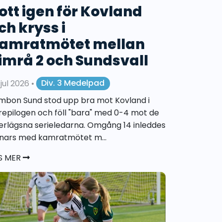
ott igen för Kovland
ch kryss i
amratmötet mellan
imrå 2 och Sundsvall
 jul 2026
•
Div. 3 Medelpad
mbon Sund stod upp bra mot Kovland i
repilogen och föll "bara" med 0-4 mot de
erlägsna serieledarna. Omgång 14 inleddes
nars med kamratmötet m...
S MER