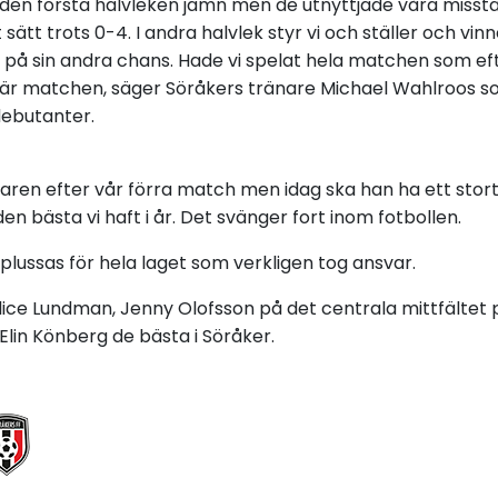
 den första halvleken jämn men de utnyttjade våra missta
 sätt trots 0-4. I andra halvlek styr vi och ställer och vi
l på sin andra chans. Hade vi spelat hela matchen som ef
 här matchen, säger Söråkers tränare Michael Wahlroos
 debutanter.
ren efter vår förra match men idag ska han ha ett stort
den bästa vi haft i år. Det svänger fort inom fotbollen.
 plussas för hela laget som verkligen tog ansvar.
ice Lundman, Jenny Olofsson på det centrala mittfältet p
lin Könberg de bästa i Söråker.