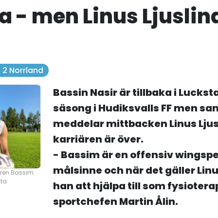
a - men Linus Ljuslin
. 2 Norrland
Bassin Nasir är tillbaka i Luckst
säsong i Hudiksvalls FF men sa
meddelar mittbacken Linus Ljus
karriären är över.
- Bassim är en offensiv wingspe
målsinne och när det gäller Li
aren Bassim
sta.
han att hjälpa till som fysioter
sportchefen Martin Ålin.