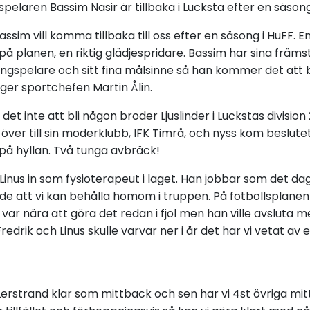
pelaren Bassim Nasir är tillbaka i Lucksta efter en säsong 
Bassim vill komma tillbaka till oss efter en säsong i HuFF. En
å planen, en riktig glädjespridare. Bassim har sina främ
ngspelare och sitt fina målsinne så han kommer det att bli
ger sportchefen Martin Ålin.
 inte att bli någon broder Ljuslinder i Luckstas division 
 över till sin moderklubb, IFK Timrå, och nyss kom beslute
på hyllan. Två tunga avbräck!
Linus in som fysioterapeut i laget. Han jobbar som det da
nde att vi kan behålla homom i truppen. På fotbollsplane
 var nära att göra det redan i fjol men han ville avsluta m
edrik och Linus skulle varvar ner i år det har vi vetat av e
 Lerstrand klar som mittback och sen har vi 4st övriga m