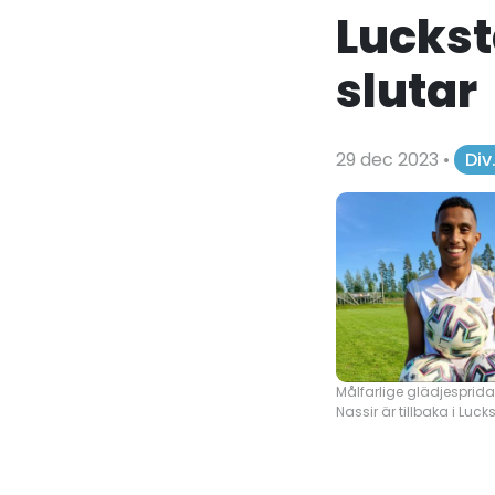
Luckst
slutar
29 dec 2023
•
Div
Målfarlige glädjesprid
Nassir är tillbaka i Luck