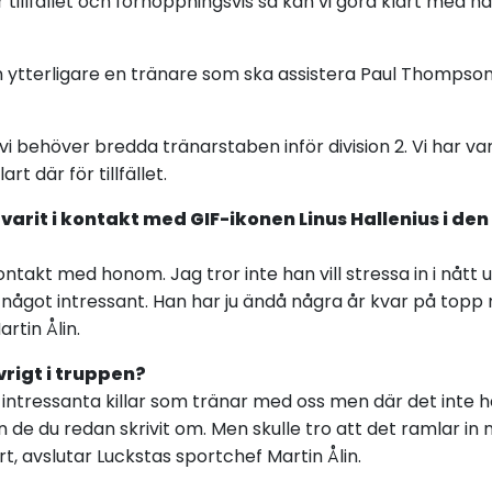
 tillfället och förhoppningsvis så kan vi göra klart med 
n ytterligare en tränare som ska assistera Paul Thompso
 vi behöver bredda tränarstaben inför division 2. Vi har va
rt där för tillfället.
 varit i kontakt med GIF-ikonen Linus Hallenius i den
 kontakt med honom. Jag tror inte han vill stressa in i nått
ågot intressant. Han har ju ändå några år kvar på topp ni
rtin Ålin.
övrigt i truppen?
 intressanta killar som tränar med oss men där det inte h
 de du redan skrivit om. Men skulle tro att det ramlar in
t, avslutar Luckstas sportchef Martin Ålin.