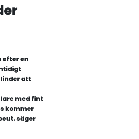
der
a efter en
mtidigt
linder att
lare med fint
nus kommer
apeut, säger