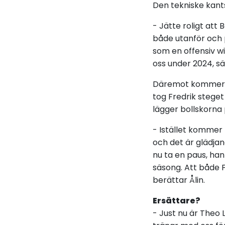
Den tekniske kants
- Jätte roligt att 
både utanför och p
som en offensiv wi
oss under 2024, sä
Däremot kommer det
tog Fredrik steget
lägger bollskorna 
- Istället kommer 
och det är glädja
nu ta en paus, han
säsong. Att både Fr
berättar Ålin.
Ersättare?
- Just nu är Theo