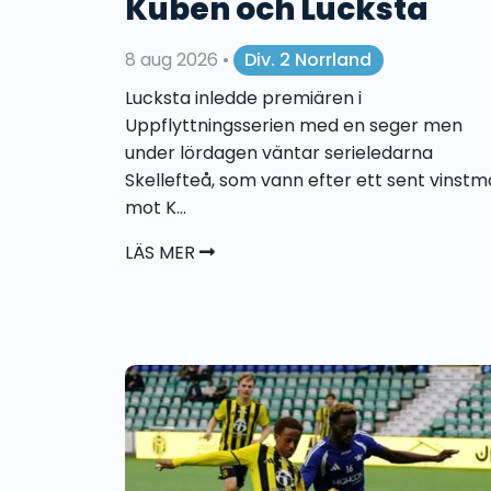
Kuben och Lucksta
8 aug 2026
•
Div. 2 Norrland
Lucksta inledde premiären i
Uppflyttningsserien med en seger men
under lördagen väntar serieledarna
Skellefteå, som vann efter ett sent vinstm
mot K...
LÄS MER