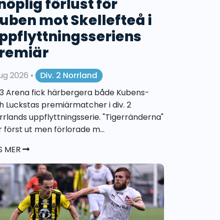
nöplig förlust för
uben mot Skellefteå i
ppflyttningsseriens
remiär
aug 2026
•
Div. 2 Norrland
3 Arena fick härbergera både Kubens-
h Luckstas premiärmatcher i div. 2
rrlands uppflyttningsserie. "Tigerränderna"
r först ut men förlorade m...
S MER