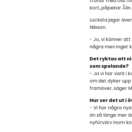
tränar med oss för
kort,.påpekar Ålin.
Lucksta jagar äve
Nilsson.
- Jo, vi känner att
några men inget kla
Det ryktas att ni
som spelande?
- Ja vi har varit i
om det dyker upp n
framöver, säger Ma
Hur ser det ut i 
- Vi har några nya
än så länge mer än
nyförvärv inom kor