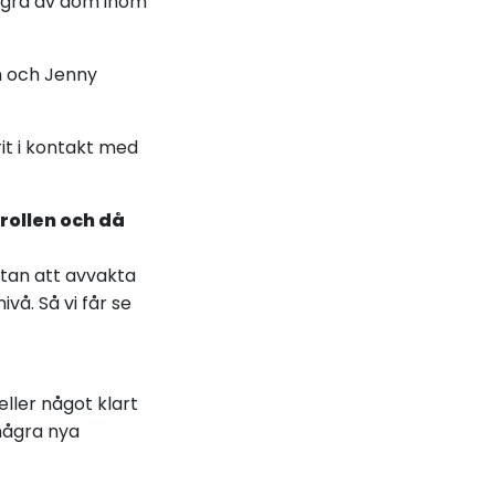
några av dom inom
n och Jenny
rit i kontakt med
 rollen och då
 utan att avvakta
vå. Så vi får se
eller något klart
 några nya