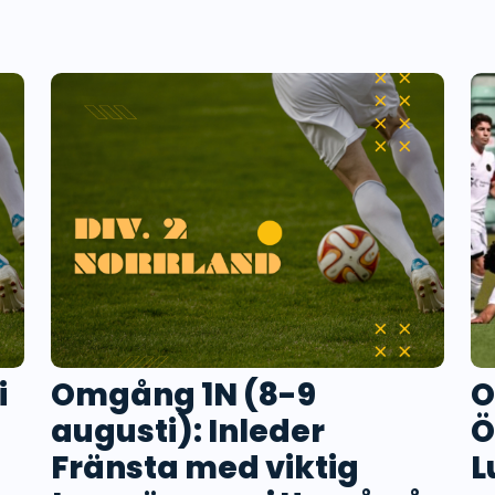
i
Omgång 1N (8-9
O
augusti): Inleder
Ö
Fränsta med viktig
L