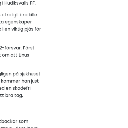
i Hudiksvalls FF.
 otroligt bra kille
sta egenskaper
 en viktig pjäs för
2-försvar. Först
t om att Linus
gligen på sjukhuset
n kommer han just
ed en skadefri
tt bra tag,
ittbackar som