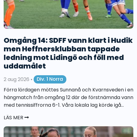
Omgång 14: SDFF vann klart i Hudik
men Heffnersklubban tappade
ledning mot Lidingö och föll med
uddamålet
2 aug 2026
•
Div. 1 Norra
Förra lördagen möttes Sunnanå och Kvarnsveden i en
hängmatch från omgång 12 där de förstnämnda vann
med tennissiffrorna 6-1. Våra lokala lag körde igå...
LÄS MER