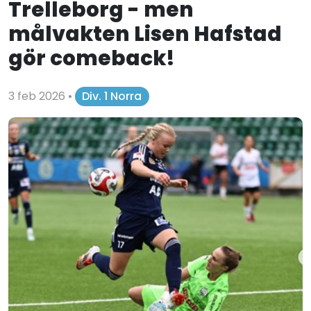
Trelleborg - men
målvakten Lisen Hafstad
gör comeback!
3 feb 2026
•
Div. 1 Norra