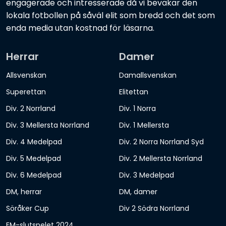
engagerade och intresserade då vi bevakar den
lokala fotbollen på såväl elit som bredd och det som
enda media utan kostnad för läsarna.
Herrar
Damer
Allsvenskan
Damallsvenskan
Superettan
Elitettan
Div. 2 Norrland
Div. 1 Norra
Div. 3 Mellersta Norrland
Div. 1 Mellersta
Div. 4 Medelpad
Div. 2 Norra Norrland Syd
Div. 5 Medelpad
Div. 2 Mellersta Norrland
Div. 6 Medelpad
Div. 3 Medelpad
DM, herrar
DM, damer
Söråker Cup
Div 2 Södra Norrland
EM-slutspelet 2024