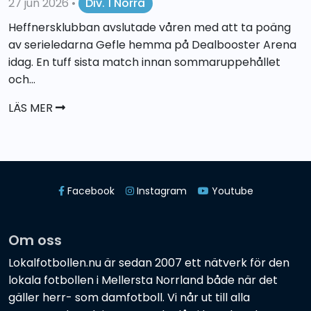
27 jun 2026
•
Div. 1 Norra
Heffnersklubban avslutade våren med att ta poäng
av serieledarna Gefle hemma på Dealbooster Arena
idag. En tuff sista match innan sommaruppehållet
och...
LÄS MER
Facebook
Instagram
Youtube
Om oss
Lokalfotbollen.nu är sedan 2007 ett nätverk för den
lokala fotbollen i Mellersta Norrland både när det
gäller herr- som damfotboll. Vi når ut till alla