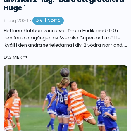
Huge"
5 aug 2026
•
Div. 1 Norra
Heffnersklubban vann över Team Hudik med 6-0 i
den förra omgången av Svenska Cupen och mötte
ikväll i den andra serieledarna i div. 2 Södra Norrland, ...
LÄS MER