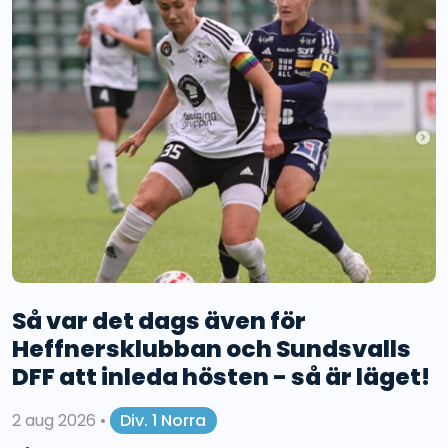
Så var det dags även för
Heffnersklubban och Sundsvalls
DFF att inleda hösten - så är läget!
2 aug 2026
•
Div. 1 Norra