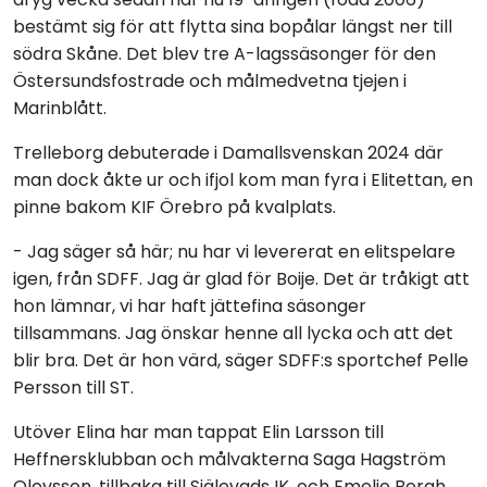
bestämt sig för att flytta sina bopålar längst ner till
södra Skåne. Det blev tre A-lagssäsonger för den
Östersundsfostrade och målmedvetna tjejen i
Marinblått.
Trelleborg debuterade i Damallsvenskan 2024 där
man dock åkte ur och ifjol kom man fyra i Elitettan, en
pinne bakom KIF Örebro på kvalplats.
- Jag säger så här; nu har vi levererat en elitspelare
igen, från SDFF. Jag är glad för Boije. Det är tråkigt att
hon lämnar, vi har haft jättefina säsonger
tillsammans. Jag önskar henne all lycka och att det
blir bra. Det är hon värd, säger SDFF:s sportchef Pelle
Persson till
ST
.
Utöver Elina har man tappat Elin Larsson till
Heffnersklubban och målvakterna Saga Hagström
Olovsson, tillbaka till Själevads IK, och Emelie Bergh,