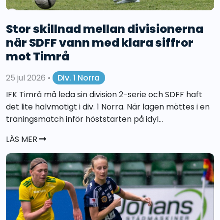
Stor skillnad mellan divisionerna
när SDFF vann med klara siffror
mot Timrå
25 jul 2026
•
Div. 1 Norra
IFK Timrå må leda sin division 2-serie och SDFF haft
det lite halvmotigt i div. 1 Norra. När lagen möttes i en
träningsmatch inför höststarten på idyl...
LÄS MER