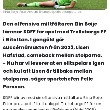
Elina Boije. Foto: Anders Thorsell, Sportactionpictures.
Den offensiva mittfältaren Elin Boije
lämnar SDFF för spel med Trelleborgs FF
i Elitettan. I gengäld gör
succémålvakten från 2023, Lisen
Hafstad, comeback mellan stolparna.
- Nu har vi levererat en elitspelare igen
och kul att Lisen är tillbaka mellan
stolparna, säger sportchefen Pelle
Persson.
SDFF blir av med sin offensiva mittfältare Elina Boije.
Efter provspel i Elitettanlaget Trelleborgs FF för en
dryg vecka sedan har nu 19-åringen (född 2006)