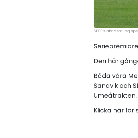
SDFF:s akademilag spelar
Seriepremiären
Den här gånger
Båda våra Med
Sandvik och S
Umeåtrakten.
Klicka här fö