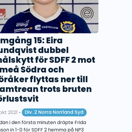
mgång 15: Eira
undqvist dubbel
ålskytt för SDFF 2 mot
meå Södra och
öråker flyttas ner till
amtrean trots bruten
örlustsvit
 okt 2021
•
Div. 2 Norra Norrland Syd
dan i den första minuten dräpte Frida
sson in 1-0 för SDFF 2 hemma på NP3