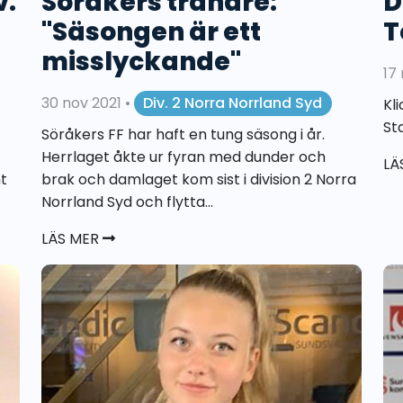
v.
Söråkers tränare:
D
"Säsongen är ett
T
misslyckande"
17
30 nov 2021
•
Div. 2 Norra Norrland Syd
Kl
St
Söråkers FF har haft en tung säsong i år.
Herrlaget åkte ur fyran med dunder och
LÄ
t
brak och damlaget kom sist i division 2 Norra
Norrland Syd och flytta...
LÄS MER