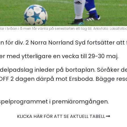
 i tvåan i å men får vänta på seriestarten ett tag till. Arkivfoto: Lokalfotbo
 för div. 2 Norra Norrland Syd fortsätter att 
 med ytterligare en vecka till 29-30 maj.
elpadslag inleder på bortaplan. Söråker d
DFF 2 dagen därpå mot Ersboda. Bägge resor
r spelprogrammet i premiäromgången.
KLICKA HÄR FÖR ATT SE AKTUELL TABELL