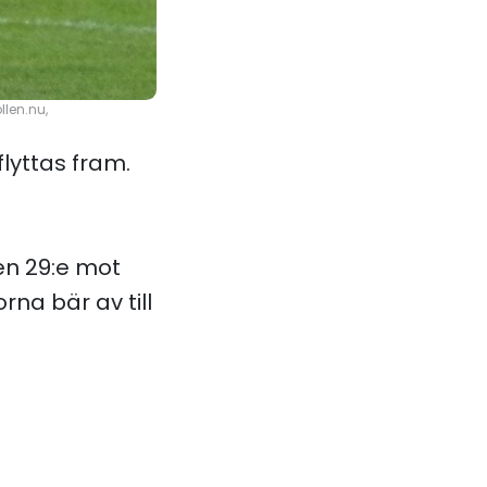
llen.nu,
flyttas fram.
en 29:e mot
na bär av till