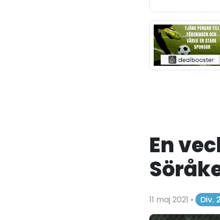
En vec
Söråke
11 maj 2021
•
Div.