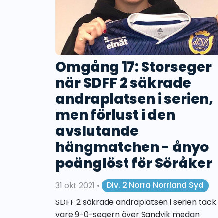
Omgång 17: Storseger
när SDFF 2 säkrade
andraplatsen i serien,
men förlust i den
avslutande
hängmatchen - ånyo
poänglöst för Söråker
31 okt 2021
•
Div. 2 Norra Norrland Syd
SDFF 2 säkrade andraplatsen i serien tack
vare 9-0-segern över Sandvik medan