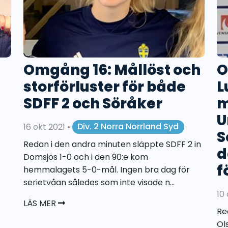
Omgång 16: Mållöst och
O
storförluster för både
L
SDFF 2 och Söråker
m
U
16 okt 2021
•
Div. 2 Norra Norrland Syd
S
Redan i den andra minuten släppte SDFF 2 in
d
Domsjös 1-0 och i den 90:e kom
f
hemmalagets 5-0-mål. Ingen bra dag för
serietvåan således som inte visade n...
10
LÄS MER
Re
Ol