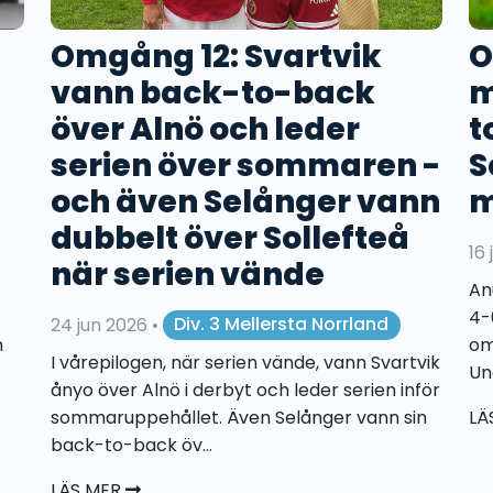
Omgång 12: Svartvik
O
vann back-to-back
m
över Alnö och leder
t
serien över sommaren -
S
och även Selånger vann
m
dubbelt över Sollefteå
16
när serien vände
An
4-
24 jun 2026
•
Div. 3 Mellersta Norrland
n
om
I vårepilogen, när serien vände, vann Svartvik
Un
ånyo över Alnö i derbyt och leder serien inför
sommaruppehållet. Även Selånger vann sin
LÄ
back-to-back öv...
LÄS MER