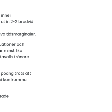
inne i
at in 2-2 bredvid
äva tidsmarginaler.
tuationer och
r minst lika
tavalls tränare
 poäng trots att
 vi kan komma
isade