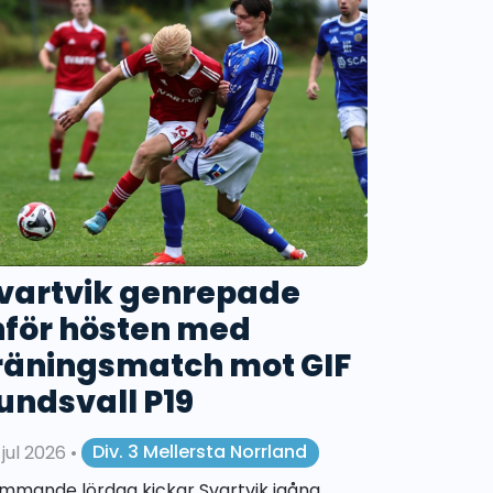
vartvik genrepade
nför hösten med
räningsmatch mot GIF
undsvall P19
 jul 2026
•
Div. 3 Mellersta Norrland
mmande lördag kickar Svartvik igång