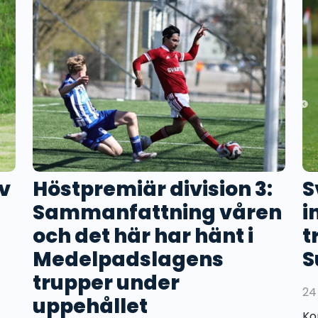
v
Höstpremiär division 3:
S
Sammanfattning våren
i
och det här har hänt i
t
Medelpadslagens
S
trupper under
24
uppehållet
Ko