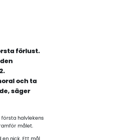
rsta förlust.
iden
2.
moral och ta
mde, säger
n första halvlekens
framför målet.
en nick. Ett mål