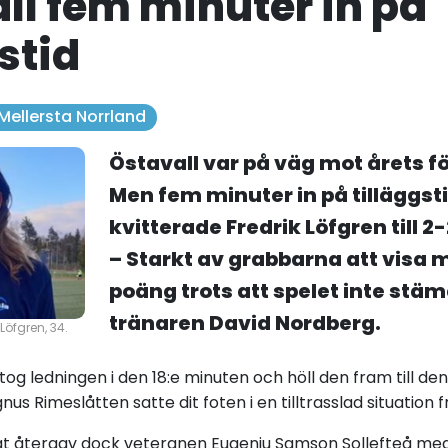
ll fem minuter in på
stid
 Mellersta Norrland
Östavall var på väg mot årets fö
Men fem minuter in på tilläggst
kvitterade Fredrik Löfgren till 2-
– Starkt av grabbarna att visa 
poäng trots att spelet inte stä
tränaren David Nordberg.
öfgren, 34.
 tog ledningen i den 18:e minuten och höll den fram till de
nus Rimeslåtten satte dit foten i en tilltrasslad situation 
 återgav dock veteranen Eugeniu Samson Sollefteå med 