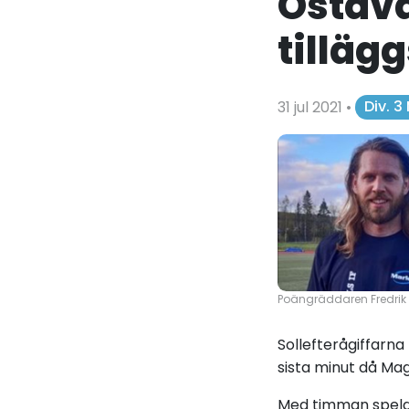
Östava
tillägg
31 jul 2021
•
Div. 3
Poängräddaren Fredrik L
Sollefterågiffarna
sista minut då Mag
Med timman spelat