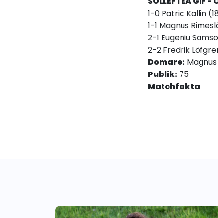
SOLLEFTEÅ GIF - 
1-0 Patric Kallin (1
1-1 Magnus Rimesl
2-1 Eugeniu Samso
2-2 Fredrik Löfgre
Domare:
Magnus 
Publik:
75
Matchfakta