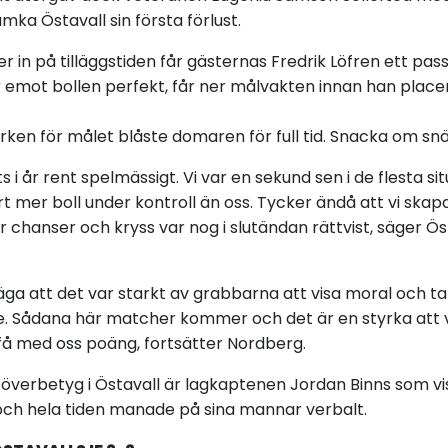
mka Östavall sin första förlust.
 in på tilläggstiden får gästernas Fredrik Löfren ett pass 
 emot bollen perfekt, får ner målvakten innan han placer
rken för målet blåste domaren för full tid. Snacka om sn
 i år rent spelmässigt. Vi var en sekund sen i de flesta si
rt mer boll under kontroll än oss. Tycker ändå att vi skapa
 chanser och kryss var nog i slutändan rättvist, säger Ös
ga att det var starkt av grabbarna att visa moral och ta
e. Sådana här matcher kommer och det är en styrka att
 få med oss poäng, fortsätter Nordberg.
överbetyg i Östavall är lagkaptenen Jordan Binns som v
och hela tiden manade på sina mannar verbalt.