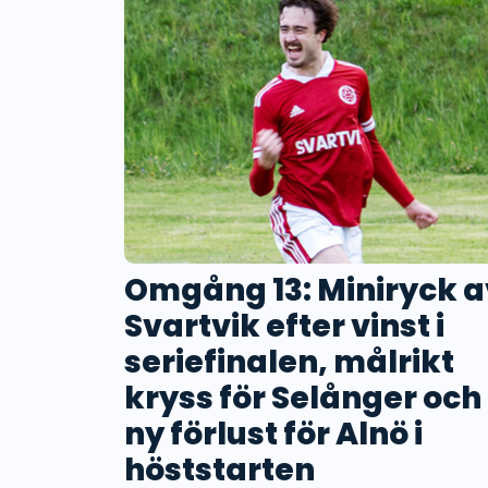
Omgång 13: Miniryck a
Svartvik efter vinst i
seriefinalen, målrikt
kryss för Selånger och
ny förlust för Alnö i
höststarten