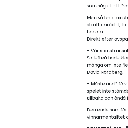
som såg ut att åsa
Men så fem minuter
straffområdet, tar
honom.
Direkt efter avspa
– Vår sämsta insats
Sollefteå hade kla
många om inte fler
David Nordberg.
– Måste ändå få sä
spelet inte stämd
tillbaka och ändå
Den ende som får 
vinnarmentalitet 