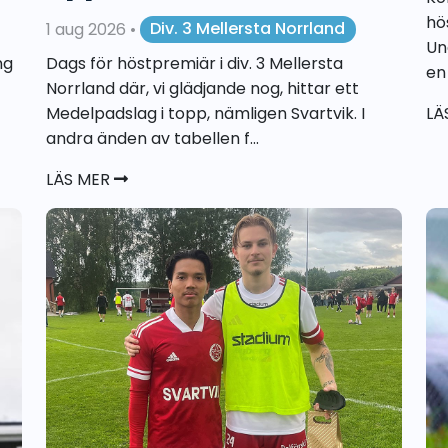
hö
1 aug 2026
•
Div. 3 Mellersta Norrland
Un
ng
Dags för höstpremiär i div. 3 Mellersta
en
Norrland där, vi glädjande nog, hittar ett
Medelpadslag i topp, nämligen Svartvik. I
LÄ
andra änden av tabellen f...
LÄS MER