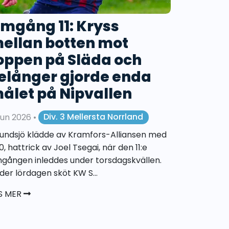
mgång 11: Kryss
ellan botten mot
oppen på Släda och
elånger gjorde enda
ålet på Nipvallen
 jun 2026
•
Div. 3 Mellersta Norrland
undsjö klädde av Kramfors-Alliansen med
0, hattrick av Joel Tsegai, när den 11:e
gången inleddes under torsdagskvällen.
der lördagen sköt KW S...
S MER