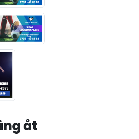
äng åt