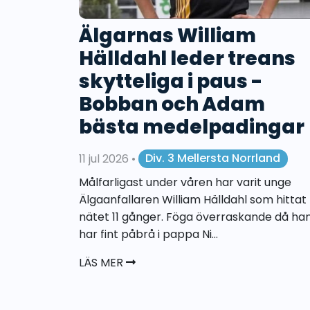
Älgarnas William
Hälldahl leder treans
skytteliga i paus -
Bobban och Adam
bästa medelpadingar
11 jul 2026
•
Div. 3 Mellersta Norrland
Målfarligast under våren har varit unge
Älgaanfallaren William Hälldahl som hittat
nätet 11 gånger. Föga överraskande då ha
har fint påbrå i pappa Ni...
LÄS MER