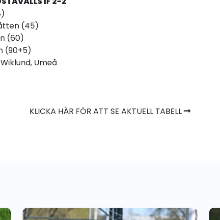
ÖSTAVALLS IF 2-2
8)
åtten (45)
n (60)
n (90+5)
Wiklund, Umeå
KLICKA HÄR FÖR ATT SE AKTUELL TABELL