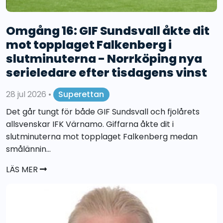
Omgång 16: GIF Sundsvall åkte dit
mot topplaget Falkenberg i
slutminuterna - Norrköping nya
serieledare efter tisdagens vinst
28 jul 2026
•
Superettan
Det går tungt för både GIF Sundsvall och fjolårets
allsvenskar IFK Värnamo. Giffarna åkte dit i
slutminuterna mot topplaget Falkenberg medan
smålännin...
LÄS MER