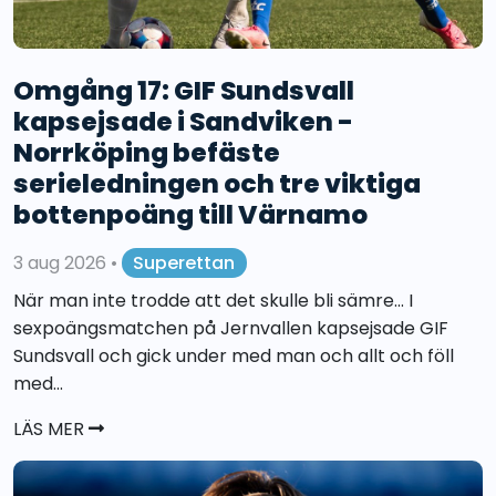
Omgång 17: GIF Sundsvall
kapsejsade i Sandviken -
Norrköping befäste
serieledningen och tre viktiga
bottenpoäng till Värnamo
3 aug 2026
•
Superettan
När man inte trodde att det skulle bli sämre... I
sexpoängsmatchen på Jernvallen kapsejsade GIF
Sundsvall och gick under med man och allt och föll
med...
LÄS MER