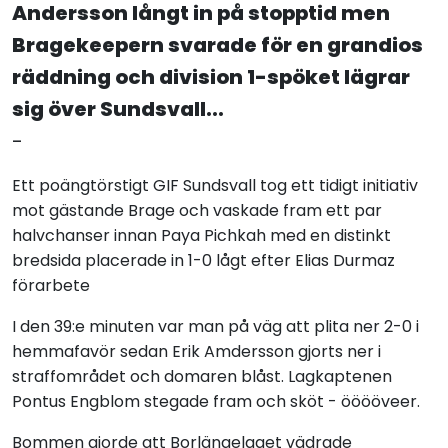
Andersson långt in på stopptid men
Bragekeepern svarade för en grandios
räddning och division 1-spöket lägrar
sig över Sundsvall...
-
Ett poängtörstigt GIF Sundsvall tog ett tidigt initiativ
mot gästande Brage och vaskade fram ett par
halvchanser innan Paya Pichkah med en distinkt
bredsida placerade in 1-0 lågt efter Elias Durmaz
förarbete
I den 39:e minuten var man på väg att plita ner 2-0 i
hemmafavör sedan Erik Amdersson gjorts ner i
straffområdet och domaren blåst. Lagkaptenen
Pontus Engblom stegade fram och sköt - ööööveer.
Bommen gjorde att Borlängelaget vädrade