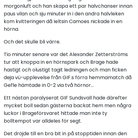
morgonluft och han skapa ett par halvchanser innan
paus vilan och sju minuter in i den andra halvleken
kom kvitteringen då Ieltsin Camoes nickade in en
hörna.
Och det skulle bli värre.
Tio minuter senare var det Alexander Zetterströms
tur att knoppa in en hörnspark och Brage hade
hastigt och olustigt tagit ledningen och man ficken
deja vü-upplevelse från GIF.s förra hemmamatch då
Gefle hämtade in 0-2 via två hörnor...
Ett nästan paralyserat GIF Sundsvall hade därefter
mycket boll sedan gästerna backat hem men några
luckor i Brageförsvaret hittade man inte ty
bolltempot var alldeles för segt.
Det dröjde till en bra bit in på stopptiden innan den