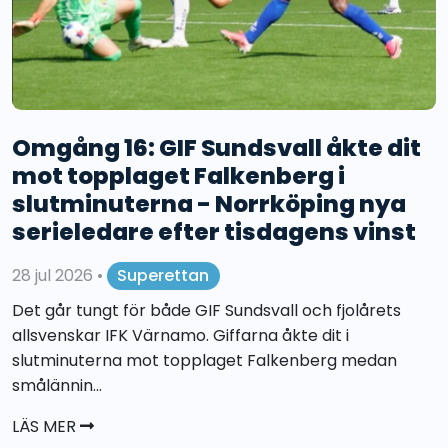
Omgång 16: GIF Sundsvall åkte dit
mot topplaget Falkenberg i
slutminuterna - Norrköping nya
serieledare efter tisdagens vinst
28 jul 2026
•
Superettan
Det går tungt för både GIF Sundsvall och fjolårets
allsvenskar IFK Värnamo. Giffarna åkte dit i
slutminuterna mot topplaget Falkenberg medan
smålännin...
LÄS MER