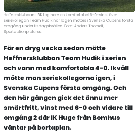
Heffnersklubbans BK tog hem en komfortabel 6-0-vinst över
seriekollegan Team Hudik när lagen möttes i Svenska Cupens första
omgång under tisdagskvällen. Foto: Anders Thorsell,
Sportactionpictures.
För en dryg vecka sedan mötte
Heffnersklubban Team Hudik i serien
och vann med komfortabla 4-0. Ikväll
mötte man seriekollegorna igen, i
Svenska Cupens första omgång. Och
den här gången gick det ännu mer
smärtfritt, vinst med 6-0 och vidare till
omgång 2 där IK Huge från Bomhus
väntar på bortaplan.