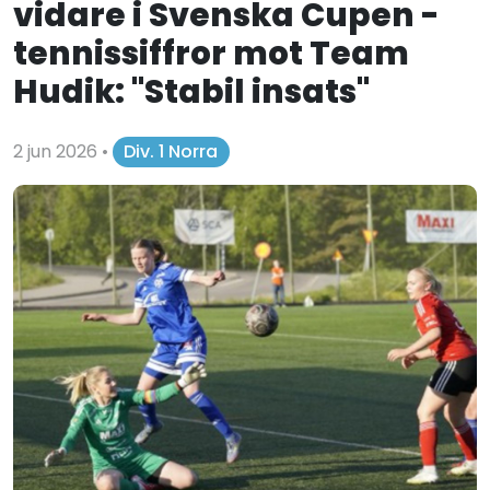
vidare i Svenska Cupen -
tennissiffror mot Team
Hudik: "Stabil insats"
2 jun 2026
•
Div. 1 Norra