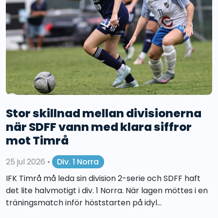
Stor skillnad mellan divisionerna
när SDFF vann med klara siffror
mot Timrå
25 jul 2026
•
Div. 1 Norra
IFK Timrå må leda sin division 2-serie och SDFF haft
det lite halvmotigt i div. 1 Norra. När lagen möttes i en
träningsmatch inför höststarten på idyl...