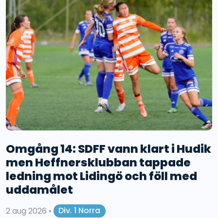
Omgång 14: SDFF vann klart i Hudik
men Heffnersklubban tappade
ledning mot Lidingö och föll med
uddamålet
2 aug 2026
•
Div. 1 Norra