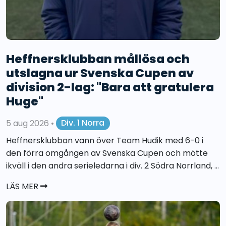
Heffnersklubban mållösa och
utslagna ur Svenska Cupen av
division 2-lag: "Bara att gratulera
Huge"
5 aug 2026
•
Div. 1 Norra
Heffnersklubban vann över Team Hudik med 6-0 i
den förra omgången av Svenska Cupen och mötte
ikväll i den andra serieledarna i div. 2 Södra Norrland, ...
LÄS MER