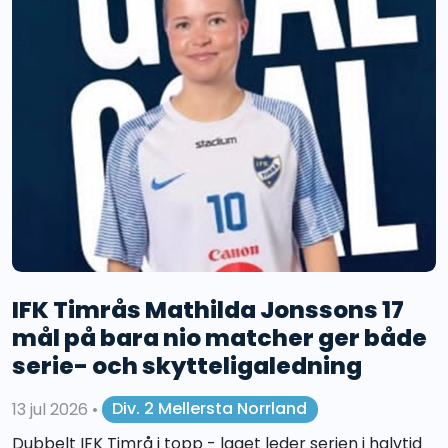
IFK Timrås Mathilda Jonssons 17
mål på bara nio matcher ger både
serie- och skytteligaledning
13 jul 2026
•
Div. 2 Mellersta Norrland
Dubbelt IFK Timrå i topp - laget leder serien i halvtid