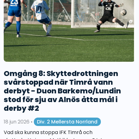
Omgång 8: Skyttedrottningen
svårstoppad när Timrå vann
derbyt - Duon Barkemo/Lundin
stod för sju av Alnös åtta mål i
derby #2
18 jun 2026
•
Div. 2 Mellersta Norrland
Vad ska kunna stoppa IFK Timrå och