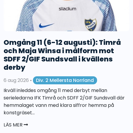
Omgång 11 (6-12 augusti): Timrå
och Maja Winsa i målform mot
SDFF 2/GIF Sundsvall i kvällens
derby
6 aug 2026
•
Div. 2 Mellersta Norrland
Ikväll inleddes omgång 11 med derbyt mellan
serieledarna IFK Timrå och SDFF 2/GIF Sundsvall där
hemmalaget vann med klara siffror hemma på
konstgräset...
LÄS MER