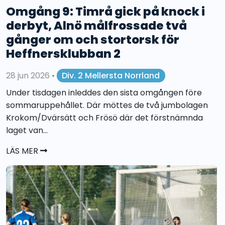
Omgång 9: Timrå gick på knock i
derbyt, Alnö målfrossade två
gånger om och stortorsk för
Heffnersklubban 2
28 jun 2026
•
Div. 2 Mellersta Norrland
Under tisdagen inleddes den sista omgången före
sommaruppehållet. Där möttes de två jumbolagen
Krokom/Dvärsätt och Frösö där det förstnämnda
laget van...
LÄS MER