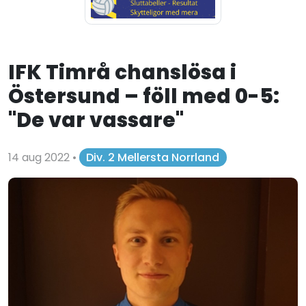
IFK Timrå chanslösa i
Östersund – föll med 0-5:
"De var vassare"
14 aug 2022
•
Div. 2 Mellersta Norrland