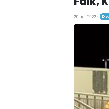
Falk, 
29 apr 2022
•
Div