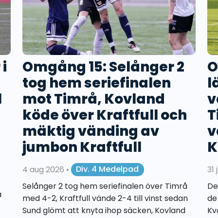
i
Omgång 15: Selånger 2
O
tog hem seriefinalen
l
l
mot Timrå, Kovland
v
köde över Kraftfull och
T
mäktig vänding av
v
jumbon Kraftfull
K
4 aug 2026
•
Div. 4 Medelpad
31 
Selånger 2 tog hem seriefinalen över Timrå
De
a
med 4-2, Kraftfull vände 2-4 till vinst sedan
de
Sund glömt att knyta ihop säcken, Kovland
Kv