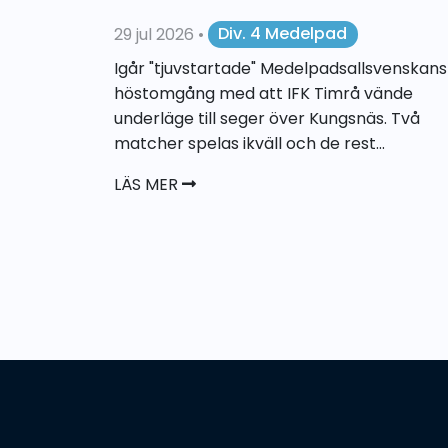
29 jul 2026
•
Div. 4 Medelpad
Igår "tjuvstartade" Medelpadsallsvenskans
höstomgång med att IFK Timrå vände
underläge till seger över Kungsnäs. Två
matcher spelas ikväll och de rest...
LÄS MER