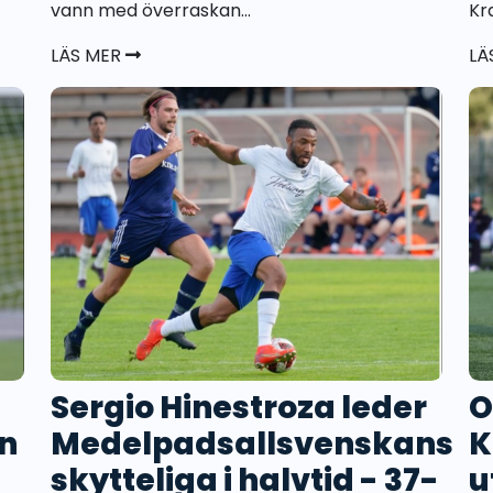
vann med överraskan...
Kra
LÄS MER
LÄ
Sergio Hinestroza leder
O
n
Medelpadsallsvenskans
K
skytteliga i halvtid - 37-
u