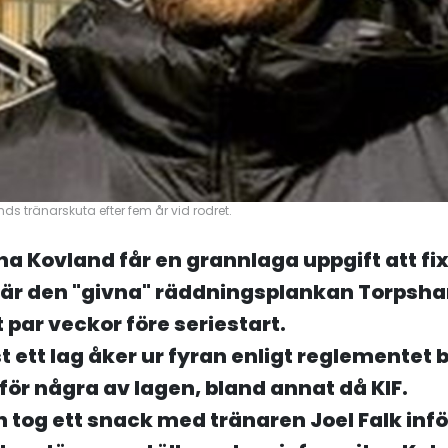
ands tränarskuta efter fem år vid rodret.
 Kovland får en grannlaga uppgift att fix
när den "givna" räddningsplankan Torps
t par veckor före seriestart.
t ett lag åker ur fyran enligt reglementet b
för några av lagen, bland annat då KIF.
n tog ett snack med tränaren Joel Falk inf