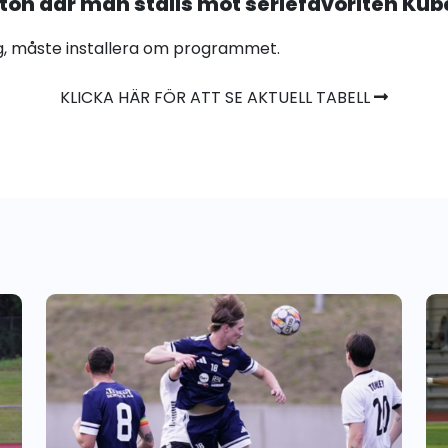
afton där man ställs mot seriefavoriten Kub
g, måste installera om programmet.
KLICKA HÄR FÖR ATT SE AKTUELL TABELL