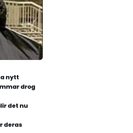
a nytt
hammar drog
lir det nu
ör deras