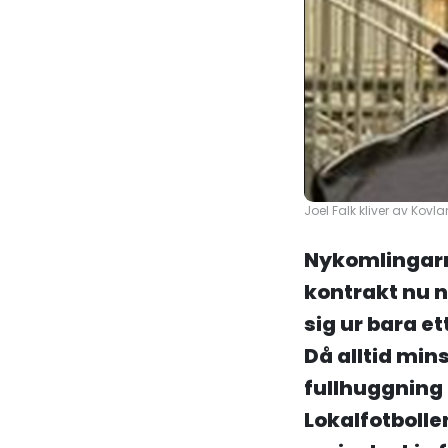
Joel Falk kliver av Kovl
Nykomlingarna
kontrakt nu 
sig ur bara et
Då alltid mins
fullhuggning 
Lokalfotbolle