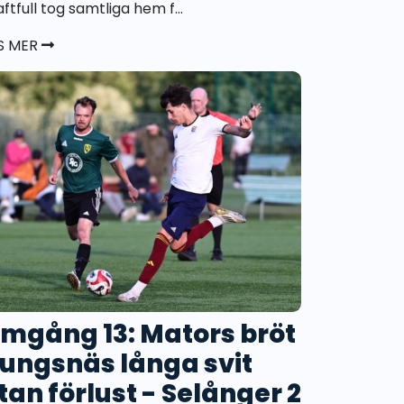
ftfull tog samtliga hem f...
S MER
mgång 13: Mators bröt
ungsnäs långa svit
tan förlust - Selånger 2