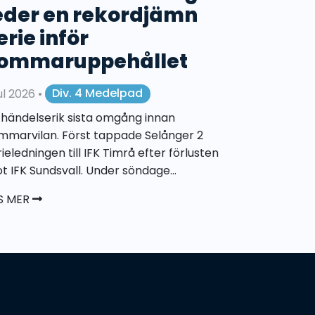
eder en rekordjämn
erie inför
ommaruppehållet
jul 2026
•
Div. 4 Medelpad
 händelserik sista omgång innan
mmarvilan. Först tappade Selånger 2
rieledningen till IFK Timrå efter förlusten
t IFK Sundsvall. Under söndage...
S MER