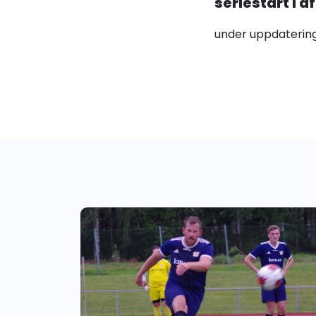
seriestart i 
under uppdaterin