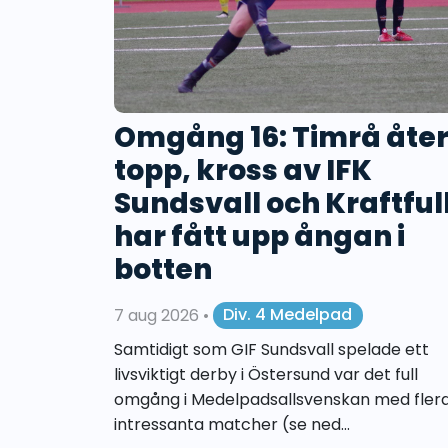
Omgång 16: Timrå åter 
topp, kross av IFK
Sundsvall och Kraftful
har fått upp ångan i
botten
7 aug 2026
•
Div. 4 Medelpad
Samtidigt som GIF Sundsvall spelade ett
livsviktigt derby i Östersund var det full
omgång i Medelpadsallsvenskan med fler
intressanta matcher (se ned...