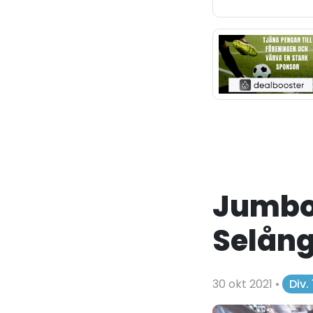
Jumbon
Selång
30 okt 2021
•
Div.