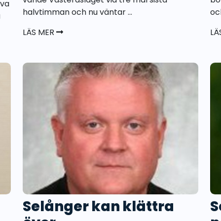
iva
halvtimman och nu väntar ...
oc
å
LÄS MER
LÄ
Selånger kan klättra
S