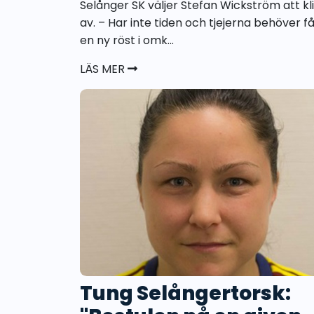
Selånger SK väljer Stefan Wickström att kl
av. – Har inte tiden och tjejerna behöver f
en ny röst i omk...
LÄS MER
Tung Selångertorsk: