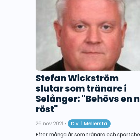
Stefan Wickström
slutar som tränare i
Selånger: "Behövs en 
röst"
26 nov 2021
•
Div. 1 Mellersta
Efter många år som tränare och sportchef