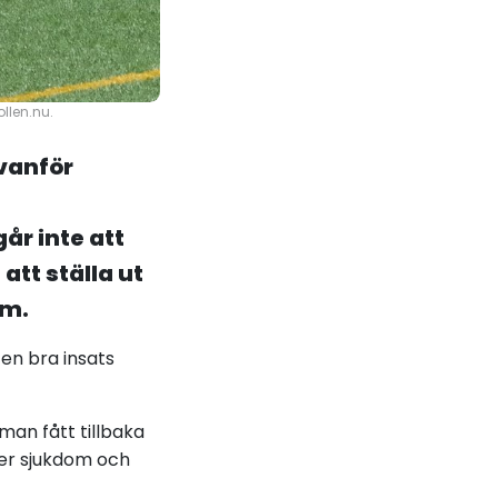
llen.nu.
vanför
år inte att
att ställa ut
öm.
en bra insats
man fått tillbaka
ter sjukdom och