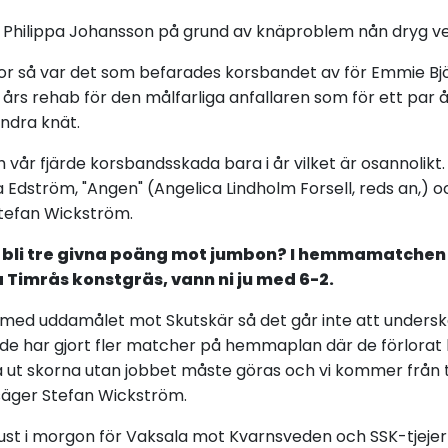
Philippa Johansson på grund av knäproblem nån dryg veck
 så var det som befarades korsbandet av för Emmie Bj
 års rehab för den målfarliga anfallaren som för ett par
ndra knät.
 vår fjärde korsbandsskada bara i år vilket är osannolikt
 Edström, "Angen" (Angelica Lindholm Forsell, reds an,) 
tefan Wickström.
t bli tre givna poäng mot jumbon? I hemmamatchen
 Timrås konstgräs, vann ni ju med 6-2
.
a med uddamålet mot Skutskär så det går inte att unders
e har gjort fler matcher på hemmaplan där de förlorat k
la ut skorna utan jobbet måste göras och vi kommer från 
säger Stefan Wickström.
lust i morgon för Vaksala mot Kvarnsveden och SSK-tjejer