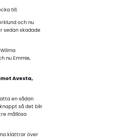
a till.
örklund och nu
 år sedan skadade
. Wilma
och nu Emmie,
 mot Avesta,
katta en sådan
nappt så det blir
tre mållösa
na klättrar över