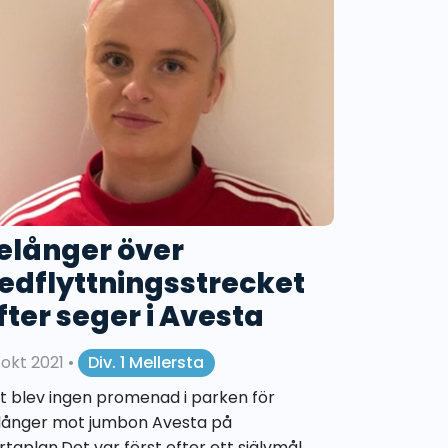
elånger över
edflyttningsstrecket
fter seger i Avesta
 okt 2021
•
Div. 1 Mellersta
t blev ingen promenad i parken för
långer mot jumbon Avesta på
rtaplan.Det var först efter ett självmål