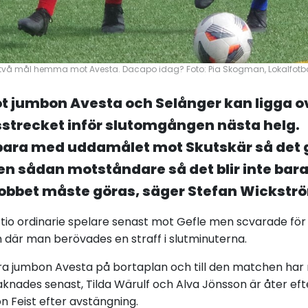
 två mål hemma mot Avesta. Dacapo idag? Foto: Pia Skogman, Lokalfotbo
ot jumbon Avesta och Selånger kan ligga o
sstrecket inför slutomgången nästa helg.
 bara med uddamålet mot Skutskär så det g
n sådan motståndare så det blir inte bara 
jobbet måste göras, säger Stefan Wickstr
tio ordinarie spelare senast mot Gefle men scvarade för 
n där man berövades en straff i slutminuterna.
ara jumbon Avesta på bortaplan och till den matchen har 
aknades senast, Tilda Wärulf och Alva Jönsson är åter ef
n Feist efter avstängning.