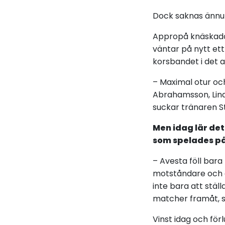
Dock saknas ännu 
Appropå knäskador
väntar på nytt ett
korsbandet i det a
– Maximal otur och
Abrahamsson, Lina
suckar tränaren S
Men idag lär de
som spelades på
– Avesta föll bar
motståndare och d
inte bara att stäl
matcher framåt, 
Vinst idag och för