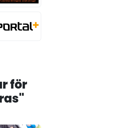
r för
ras"