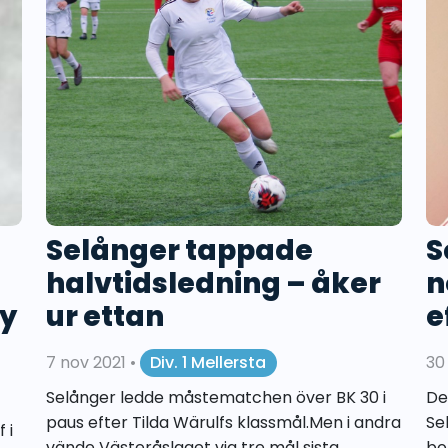
Selånger tappade
S
halvtidsledning – åker
n
ny
ur ettan
e
7 nov 2021
•
Div. 1 Mellersta
30
Selånger ledde måstematchen över BK 30 i
De
paus efter Tilda Wärulfs klassmål.Men i andra
Se
 i
vände Västeråslaget via tre mål sista
bo