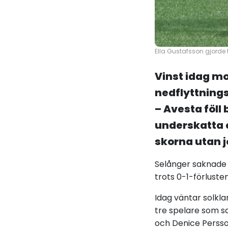
Ella Gustafsson gjorde
Vinst idag m
nedflyttning
– Avesta föll
underskatta e
skorna utan 
Selånger saknade 
trots 0-1-förluste
Idag väntar solkl
tre spelare som s
och Denice Persso