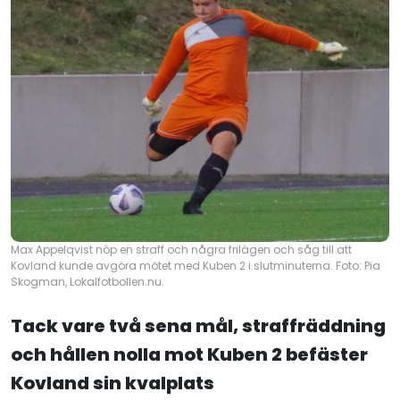
Max Appelqvist nöp en straff och några frilägen och såg till att
Kovland kunde avgöra mötet med Kuben 2 i slutminuterna. Foto: Pia
Skogman, Lokalfotbollen.nu.
Tack vare två sena mål, straffräddning
och hållen nolla mot Kuben 2 befäster
Kovland sin kvalplats