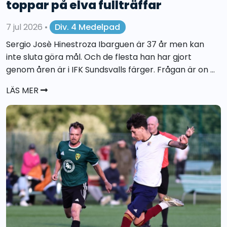
toppar på elva fullträffar
7 jul 2026
•
Div. 4 Medelpad
Sergio Josè Hinestroza Ibarguen är 37 år men kan
inte sluta göra mål. Och de flesta han har gjort
genom åren är i IFK Sundsvalls färger. Frågan är on ...
LÄS MER