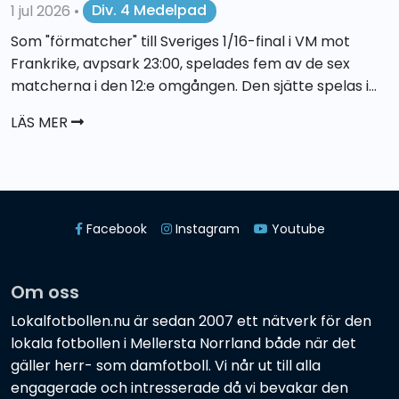
1 jul 2026
•
Div. 4 Medelpad
Som "förmatcher" till Sveriges 1/16-final i VM mot
Frankrike, avpsark 23:00, spelades fem av de sex
matcherna i den 12:e omgången. Den sjätte spelas i...
LÄS MER
Facebook
Instagram
Youtube
Om oss
Lokalfotbollen.nu är sedan 2007 ett nätverk för den
lokala fotbollen i Mellersta Norrland både när det
gäller herr- som damfotboll. Vi når ut till alla
engagerade och intresserade då vi bevakar den