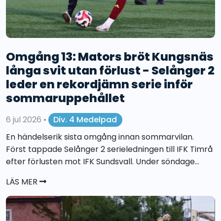
Omgång 13: Mators bröt Kungsnäs
långa svit utan förlust - Selånger 2
leder en rekordjämn serie inför
sommaruppehållet
6 jul 2026
•
Div. 4 Medelpad
En händelserik sista omgång innan sommarvilan.
Först tappade Selånger 2 serieledningen till IFK Timrå
efter förlusten mot IFK Sundsvall. Under söndage...
LÄS MER