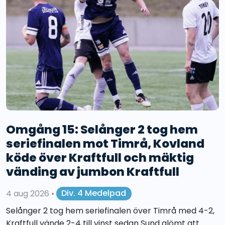
Omgång 15: Selånger 2 tog hem
seriefinalen mot Timrå, Kovland
köde över Kraftfull och mäktig
vänding av jumbon Kraftfull
4 aug 2026
•
Div. 4 Medelpad
Selånger 2 tog hem seriefinalen över Timrå med 4-2,
Kraftfull vände 2-4 till vinst sedan Sund glömt att