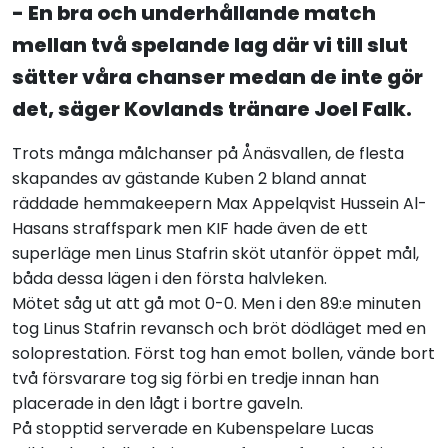
- En bra och underhållande match
mellan två spelande lag där vi till slut
sätter våra chanser medan de inte gör
det, säger Kovlands tränare Joel Falk.
Trots många målchanser på Ånäsvallen, de flesta
skapandes av gästande Kuben 2 bland annat
räddade hemmakeepern Max Appelqvist Hussein Al-
Hasans straffspark men KIF hade även de ett
superläge men Linus Stafrin sköt utanför öppet mål,
båda dessa lägen i den första halvleken.
Mötet såg ut att gå mot 0-0. Men i den 89:e minuten
tog Linus Stafrin revansch och bröt dödläget med en
soloprestation. Först tog han emot bollen, vände bort
två försvarare tog sig förbi en tredje innan han
placerade in den lågt i bortre gaveln.
På stopptid serverade en Kubenspelare Lucas