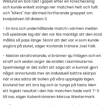
Wiklund en boll rakt i gapet efter en forechecking
och kunde enkelt stänga ner matchen helt och fullt
och "Kifers" har därmed fortfarande greppet om
kvalplatsen till division 3.
- En bra och underhållande match i värmen mellan
två spelande lag där det var lite märkligt att den stod
mållös så pass länge. Skönt att det var vi som kunde
avgöra på slutet, säger Kovlands tränare Joel Falk.
- Nästan skrattretande, vi bränner sju frilägen och en
straff och sedan avgör de istället i slutminuterna.
Spelmässigt är det svårt att säga att vi kunnat gjort
något annorlunda mer än individuell bättre skärpa
när vi ska sätta dit bollen på våra upplagda lägen.
Kovland har ett bra lag och är tunga på fasta. Men
ett logiskt resultat i den här matchen hade varit 7-3
till oss, säger Kubentränaren Marcus Westermark.