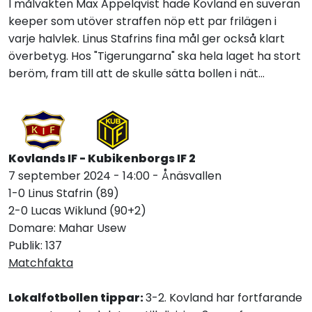
I målvakten Max Appelqvist hade Kovland en suverän
keeper som utöver straffen nöp ett par frilägen i
varje halvlek. Linus Stafrins fina mål ger också klart
överbetyg. Hos "Tigerungarna" ska hela laget ha stort
beröm, fram till att de skulle sätta bollen i nät...
Kovlands IF - Kubikenborgs IF 2
7 september 2024 - 14:00 - Ånäsvallen
1-0 Linus Stafrin (89)
2-0 Lucas Wiklund (90+2)
Domare: Mahar Usew
Publik: 137
Matchfakta
Lokalfotbollen tippar:
3-2. Kovland har fortfarande