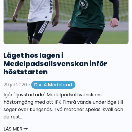
Läget hos lagen i
Medelpadsallsvenskan inför
höststarten
29 jul 2026
•
Div. 4 Medelpad
Igår "tjuvstartade" Medelpadsallsvenskans
höstomgång med att IFK Timrå vände underläge till
seger över Kungsnäs. Två matcher spelas ikväll och
de rest...
LÄS MER