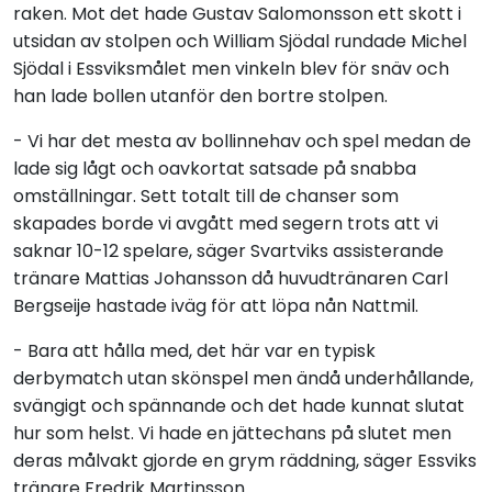
raken. Mot det hade Gustav Salomonsson ett skott i
utsidan av stolpen och William Sjödal rundade Michel
Sjödal i Essviksmålet men vinkeln blev för snäv och
han lade bollen utanför den bortre stolpen.
- Vi har det mesta av bollinnehav och spel medan de
lade sig lågt och oavkortat satsade på snabba
omställningar. Sett totalt till de chanser som
skapades borde vi avgått med segern trots att vi
saknar 10-12 spelare, säger Svartviks assisterande
tränare Mattias Johansson då huvudtränaren Carl
Bergseije hastade iväg för att löpa nån Nattmil.
- Bara att hålla med, det här var en typisk
derbymatch utan skönspel men ändå underhållande,
svängigt och spännande och det hade kunnat slutat
hur som helst. Vi hade en jättechans på slutet men
deras målvakt gjorde en grym räddning, säger Essviks
tränare Fredrik Martinsson.