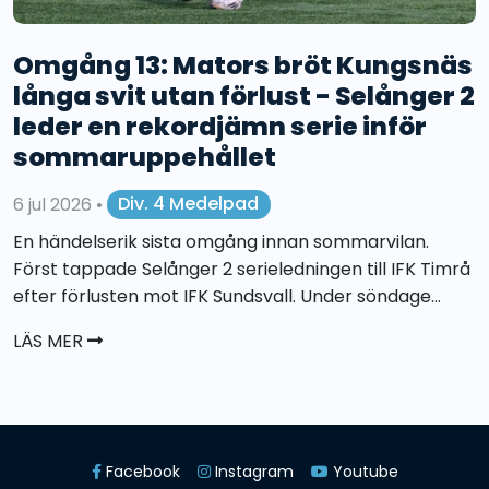
Omgång 13: Mators bröt Kungsnäs
långa svit utan förlust - Selånger 2
leder en rekordjämn serie inför
sommaruppehållet
6 jul 2026
•
Div. 4 Medelpad
En händelserik sista omgång innan sommarvilan.
Först tappade Selånger 2 serieledningen till IFK Timrå
efter förlusten mot IFK Sundsvall. Under söndage...
LÄS MER
Facebook
Instagram
Youtube