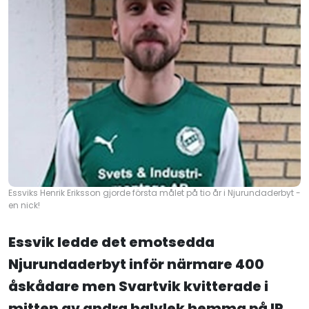
Essviks Henrik Eriksson gjorde första målet på tio år i Njurundaderbyt -
en nick!
Essvik ledde det emotsedda
Njurundaderbyt inför närmare 400
åskådare men Svartvik kvitterade i
mitten av andra halvlek hemma på IP