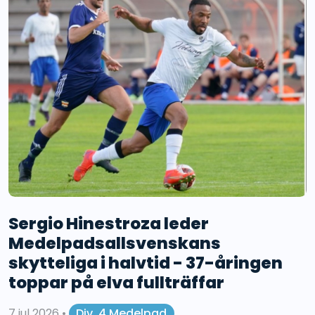
Sergio Hinestroza leder
Medelpadsallsvenskans
skytteliga i halvtid - 37-åringen
toppar på elva fullträffar
7 jul 2026
•
Div. 4 Medelpad