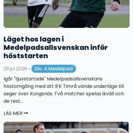
Läget hos lagen i
Medelpadsallsvenskan inför
höststarten
29 jul 2026
•
Div. 4 Medelpad
Igår "tjuvstartade" Medelpadsallsvenskans
höstomgång med att IFK Timrå vände underläge till
seger över Kungsnäs. Två matcher spelas ikväll och
de rest...
LÄS MER