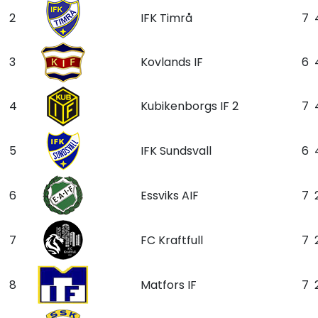
2
IFK Timrå
7
3
Kovlands IF
6
4
Kubikenborgs IF 2
7
5
IFK Sundsvall
6
6
Essviks AIF
7
7
FC Kraftfull
7
8
Matfors IF
7