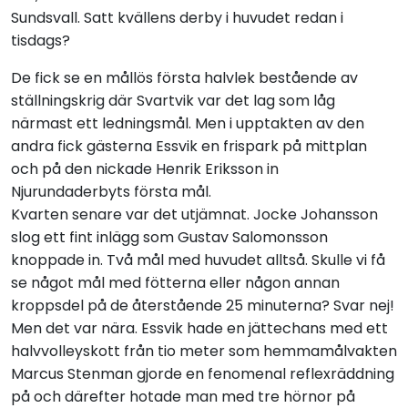
Sundsvall. Satt kvällens derby i huvudet redan i
tisdags?
De fick se en mållös första halvlek bestående av
ställningskrig där Svartvik var det lag som låg
närmast ett ledningsmål. Men i upptakten av den
andra fick gästerna Essvik en frispark på mittplan
och på den nickade Henrik Eriksson in
Njurundaderbyts första mål.
Kvarten senare var det utjämnat. Jocke Johansson
slog ett fint inlägg som Gustav Salomonsson
knoppade in. Två mål med huvudet alltså. Skulle vi få
se något mål med fötterna eller någon annan
kroppsdel på de återstående 25 minuterna? Svar nej!
Men det var nära. Essvik hade en jättechans med ett
halvvolleyskott från tio meter som hemmamålvakten
Marcus Stenman gjorde en fenomenal reflexräddning
på och därefter hotade man med tre hörnor på