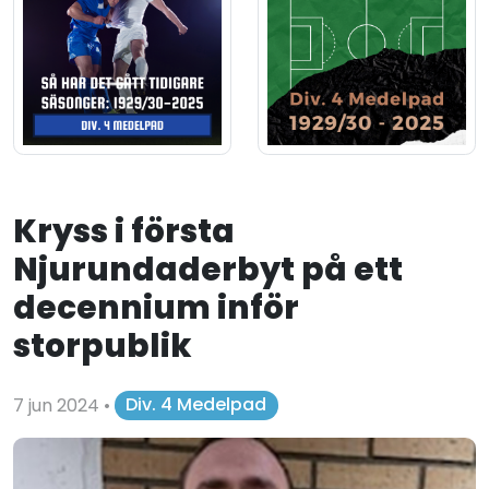
Kryss i första
Njurundaderbyt på ett
decennium inför
storpublik
7 jun 2024
•
Div. 4 Medelpad