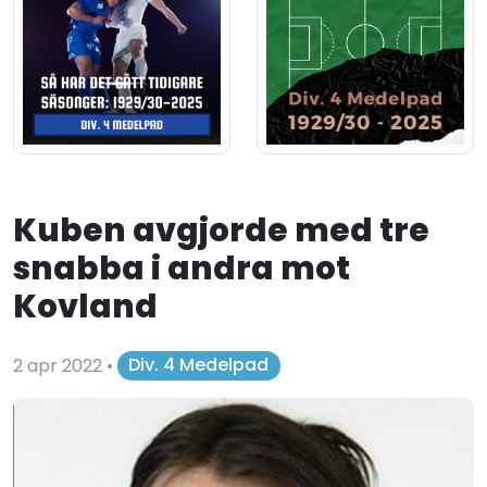
Kuben avgjorde med tre
snabba i andra mot
Kovland
2 apr 2022
•
Div. 4 Medelpad