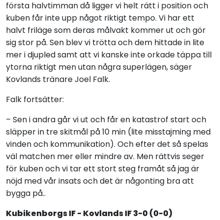
första halvtimman då ligger vi helt rätt i position och
kuben får inte upp något riktigt tempo. Vi har ett
halvt friläge som deras målvakt kommer ut och gör
sig stor på. Sen blev vi trötta och dem hittade in lite
mer i djupled samt att vi kanske inte orkade täppa till
ytorna riktigt men utan några superlägen, säger
Kovlands tränare Joel Falk.
Falk fortsätter:
– Sen i andra går vi ut och får en katastrof start och
släpper in tre skitmål på 10 min (lite misstajming med
vinden och kommunikation). Och efter det så spelas
väl matchen mer eller mindre av. Men rättvis seger
för kuben och vi tar ett stort steg framåt så jag är
nöjd med vår insats och det är någonting bra att
bygga på..
Kubikenborgs IF - Kovlands IF 3-0 (0-0)