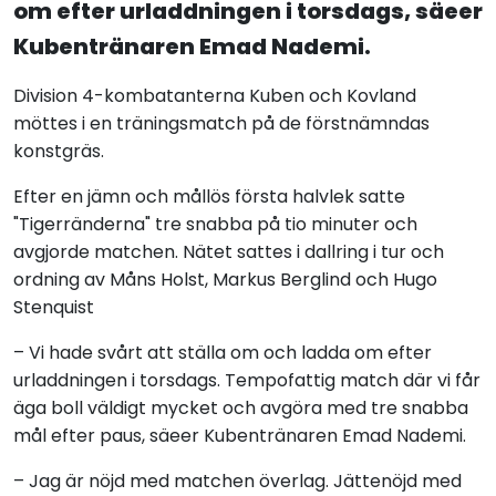
om efter urladdningen i torsdags, säeer
Kubentränaren Emad Nademi.
Division 4-kombatanterna Kuben och Kovland
möttes i en träningsmatch på de förstnämndas
konstgräs.
Efter en jämn och mållös första halvlek satte
"Tigerränderna" tre snabba på tio minuter och
avgjorde matchen. Nätet sattes i dallring i tur och
ordning av Måns Holst, Markus Berglind och Hugo
Stenquist
– Vi hade svårt att ställa om och ladda om efter
urladdningen i torsdags. Tempofattig match där vi får
äga boll väldigt mycket och avgöra med tre snabba
mål efter paus, säeer Kubentränaren Emad Nademi.
– Jag är nöjd med matchen överlag. Jättenöjd med