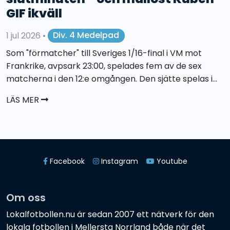
GIF ikväll
1 jul 2026
•
Div. 4 Medelpad
Som "förmatcher" till Sveriges 1/16-final i VM mot
Frankrike, avpsark 23:00, spelades fem av de sex
matcherna i den 12:e omgången. Den sjätte spelas i...
LÄS MER
Facebook
Instagram
Youtube
Om oss
Lokalfotbollen.nu är sedan 2007 ett nätverk för den
lokala fotbollen i Mellersta Norrland både när det