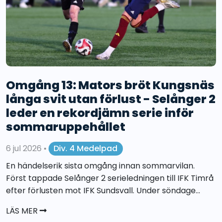
Omgång 13: Mators bröt Kungsnäs
långa svit utan förlust - Selånger 2
leder en rekordjämn serie inför
sommaruppehållet
6 jul 2026
•
Div. 4 Medelpad
En händelserik sista omgång innan sommarvilan.
Först tappade Selånger 2 serieledningen till IFK Timrå
efter förlusten mot IFK Sundsvall. Under söndage...
LÄS MER