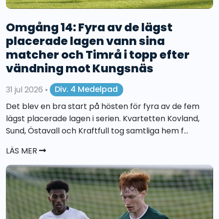
Omgång 14: Fyra av de lägst
placerade lagen vann sina
matcher och Timrå i topp efter
vändning mot Kungsnäs
31 jul 2026
•
Div. 4 Medelpad
Det blev en bra start på hösten för fyra av de fem
lägst placerade lagen i serien. Kvartetten Kovland,
Sund, Östavall och Kraftfull tog samtliga hem f...
LÄS MER