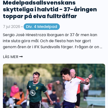
Medelpadsallsvenskans
skytteliga i halvtid - 37-åringen
toppar på elva fullträffar
7 jul 2026
•
Div. 4 Medelpad
Sergio Josè Hinestroza Ibarguen är 37 år men kan
inte sluta göra mål. Och de flesta han har gjort
genom åren är i IFK Sundsvalls färger. Frågan är on ...
LÄS MER