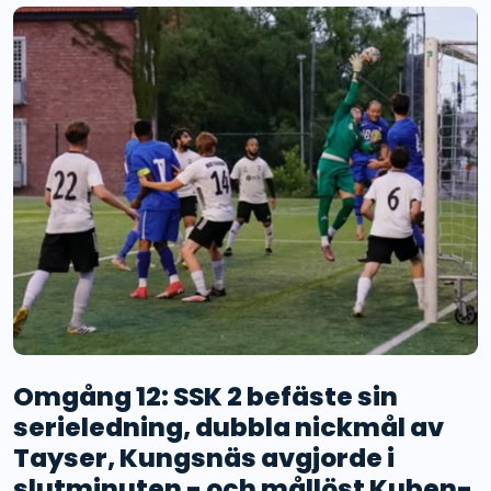
Omgång 12: SSK 2 befäste sin
serieledning, dubbla nickmål av
Tayser, Kungsnäs avgjorde i
slutminuten - och mållöst Kuben-