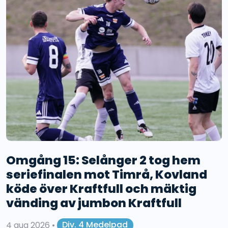
Omgång 15: Selånger 2 tog hem
seriefinalen mot Timrå, Kovland
köde över Kraftfull och mäktig
vänding av jumbon Kraftfull
4 aug 2026
•
Div. 4 Medelpad