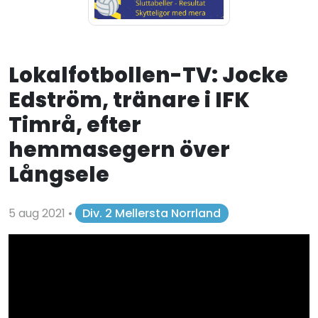
Lokalfotbollen-TV: Jocke
Edström, tränare i IFK
Timrå, efter
hemmasegern över
Långsele
5 aug 2021
•
Div. 2 Mellersta Norrland