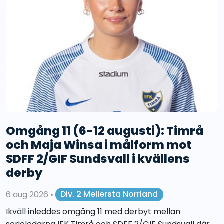
Omgång 11 (6-12 augusti): Timrå
och Maja Winsa i målform mot
SDFF 2/GIF Sundsvall i kvällens
derby
6 aug 2026
•
Div. 2 Mellersta Norrland
Ikväll inleddes omgång 11 med derbyt mellan