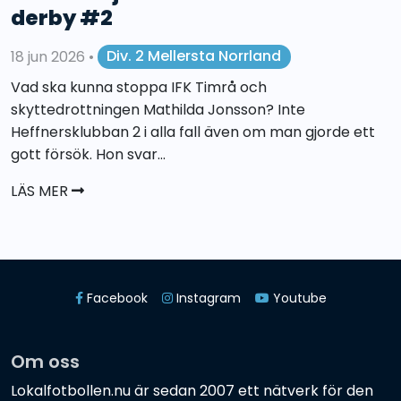
derby #2
18 jun 2026
•
Div. 2 Mellersta Norrland
Vad ska kunna stoppa IFK Timrå och
skyttedrottningen Mathilda Jonsson? Inte
Heffnersklubban 2 i alla fall även om man gjorde ett
gott försök. Hon svar...
LÄS MER
Facebook
Instagram
Youtube
Om oss
Lokalfotbollen.nu är sedan 2007 ett nätverk för den