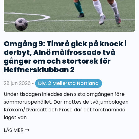
Omgång 9: Timrå gick på knock i
derbyt, Alnö målfrossade två
gånger om och stortorsk för
Heffnersklubban 2
28 jun 2026
•
Div. 2 Mellersta Norrland
Under tisdagen inleddes den sista omgången före
sommaruppehållet. Där möttes de två jumbolagen
Krokom/Dvärsätt och Frösö där det förstnämnda
laget van...
LÄS MER