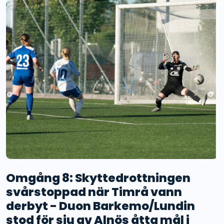
Omgång 8: Skyttedrottningen
svårstoppad när Timrå vann
derbyt - Duon Barkemo/Lundin
stod för sju av Alnös åtta mål i