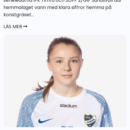
serieledarna IFK Timrå och SDFF 2/GIF Sundsvall där
hemmalaget vann med klara siffror hemma på
konstgräset...
LÄS MER