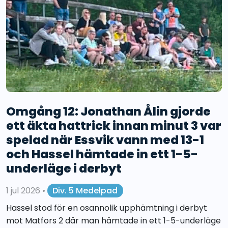
Omgång 12: Jonathan Ålin gjorde
ett äkta hattrick innan minut 3 var
spelad när Essvik vann med 13-1
och Hassel hämtade in ett 1-5-
underläge i derbyt
1 jul 2026
•
Div. 5 Medelpad
Hassel stod för en osannolik upphämtning i derbyt
mot Matfors 2 där man hämtade in ett 1-5-underläge