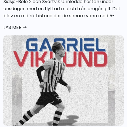
Sidsjö-Böle 2 och Svartvik U. inledde hösten under
onsdagen med en flyttad match från omgång 11. Det
blev en målrik historia där de senare vann med 5-...
LÄS MER