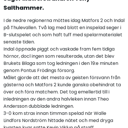
Salthammer.
I de nedre regionerna möttes idag Matfors 2 och Indal
på Thulevallen. Två lag med blott en inspelad seger i
B-slutspelet och som haft tuff med spelarmaterialet
senaste tiden.
Indal öppnade piggt och vaskade fram fem tidiga
hörnor, docl ingen som resulterade, utan det blev
Brukets Bilaga som tog ledningen i den 19:e minuten
genom Pontus Frödings försorg.
Målet gjorde att det mesta av geisten försvann från
gästerna och Matfors 2 kunde ganska obehindrat ta
över och föra matchem. Det tog emellertid till i
inledningen av den andra halvleken innan Theo
Andersson dubblade ledningen.
3-0 kom strax innan timman spelad när Walle
Lindfors Nordström hittade nätet och med dryga
kvarten kvar satte Kevin Viklun på straff.