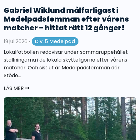
Gabriel Wiklund målfarligast i
Medelpadsfemman efter vårens
matcher - hittat rätt 12 gånger!
19 jul 2026
•
Div. 5 Medelpad
Lokalfotbollen redovisar under sommaruppehållet
ställningarna i de lokala skytteligorna efter vårens
matcher. Och sist ut är Medelpadsfemman där
Stöde...
LÄS MER