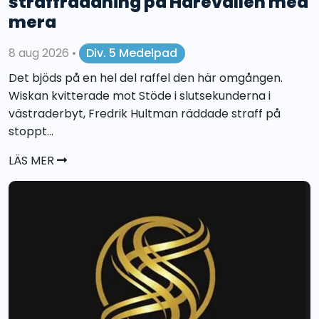
straffräddning på Härevallen med
mera
8 aug 2026
•
Div. 5 Medelpad
Det bjöds på en hel del raffel den här omgången.
Wiskan kvitterade mot Stöde i slutsekunderna i
västraderbyt, Fredrik Hultman räddade straff på
stoppt...
LÄS MER