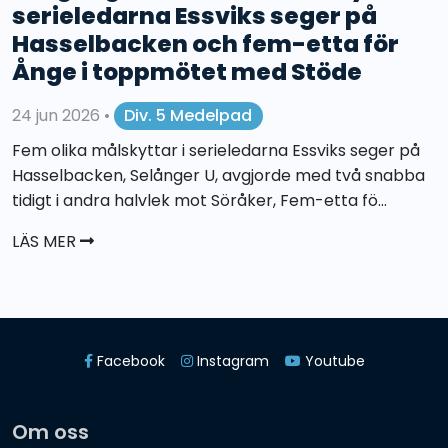
serieledarna Essviks seger på
Hasselbacken och fem-etta för
Ånge i toppmötet med Stöde
24 jun 2026
•
Div. 5 Medelpad
Fem olika målskyttar i serieledarna Essviks seger på
Hasselbacken, Selånger U, avgjorde med två snabba
tidigt i andra halvlek mot Söråker, Fem-etta fö...
LÄS MER
Facebook
Instagram
Youtube
Om oss