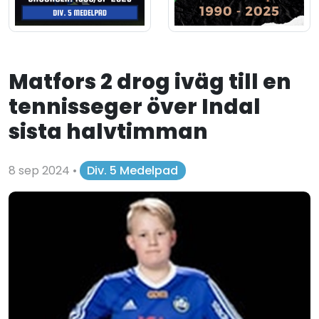
Matfors 2 drog iväg till en
tennisseger över Indal
sista halvtimman
8 sep 2024
•
Div. 5 Medelpad