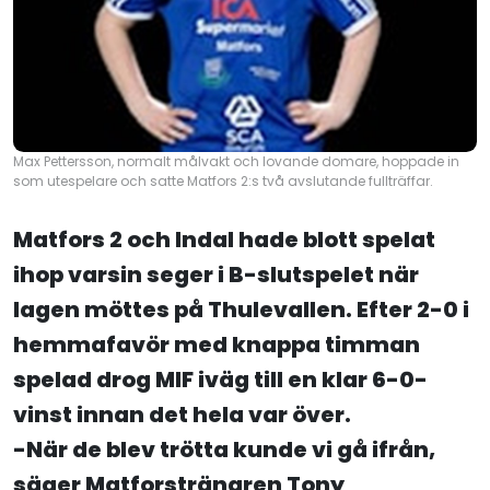
Max Pettersson, normalt målvakt och lovande domare, hoppade in
som utespelare och satte Matfors 2:s två avslutande fullträffar.
Matfors 2 och Indal hade blott spelat
ihop varsin seger i B-slutspelet när
lagen möttes på Thulevallen. Efter 2-0 i
hemmafavör med knappa timman
spelad drog MIF iväg till en klar 6-0-
vinst innan det hela var över.
-När de blev trötta kunde vi gå ifrån,
säger Matforstränaren Tony