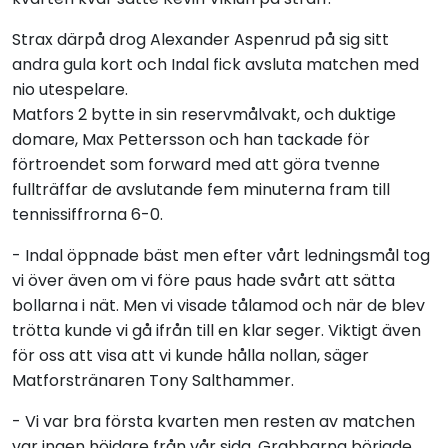
Strax därpå drog Alexander Aspenrud på sig sitt
andra gula kort och Indal fick avsluta matchen med
nio utespelare.
Matfors 2 bytte in sin reservmålvakt, och duktige
domare, Max Pettersson och han tackade för
förtroendet som forward med att göra tvenne
fullträffar de avslutande fem minuterna fram till
tennissiffrorna 6-0.
- Indal öppnade bäst men efter vårt ledningsmål tog
vi över även om vi före paus hade svårt att sätta
bollarna i nät. Men vi visade tålamod och när de blev
trötta kunde vi gå ifrån till en klar seger. Viktigt även
för oss att visa att vi kunde hålla nollan, säger
Matforstränaren Tony Salthammer.
- Vi var bra första kvarten men resten av matchen
var ingen höjdare från vår sida. Grabbarna började