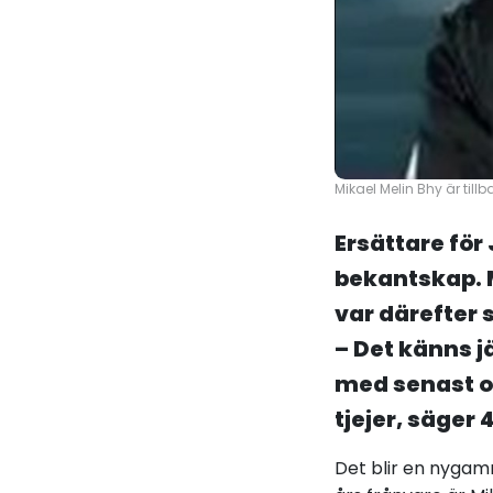
Mikael Melin Bhy är till
Ersättare för
bekantskap. M
var därefter s
– Det känns j
med senast oc
tjejer, säger 
Det blir en nygamm