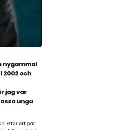
 en nygammal
ll 2002 och
r jag var
 massa unga
n. Efter ett par