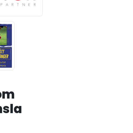
som
nsla