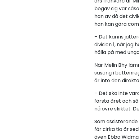
års frånvaro är Mi
begav sig var säs
han av då det civi
han kan göra com
– Det känns jätter
division 1, när jag
hålla på med unga 
När Melin Bhy läm
säsong i bottenregi
är inte den direkt
– Det ska inte var
första året och så
nå övre skiktet. De
Som assisterande t
för cirka tio år s
även Ebba Widman