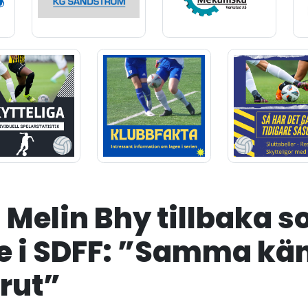
 Melin Bhy tillbaka 
e i SDFF: ”Samma kä
rut”