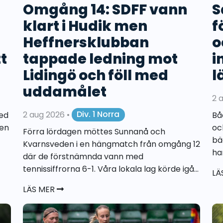
Omgång 14: SDFF vann
S
klart i Hudik men
f
Heffnersklubban
o
tt
tappade ledning mot
i
Lidingö och föll med
l
uddamålet
2 
2 aug 2026
•
Div. 1 Norra
ed
Bå
pen
oc
Förra lördagen möttes Sunnanå och
bä
Kvarnsveden i en hängmatch från omgång 12
ha
där de förstnämnda vann med
tennissiffrorna 6-1. Våra lokala lag körde igå...
LÄ
LÄS MER