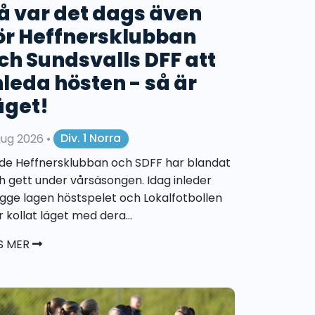
å var det dags även
ör Heffnersklubban
ch Sundsvalls DFF att
nleda hösten - så är
äget!
aug 2026
•
Div. 1 Norra
de Heffnersklubban och SDFF har blandat
h gett under vårsäsongen. Idag inleder
gge lagen höstspelet och Lokalfotbollen
r kollat läget med dera...
S MER