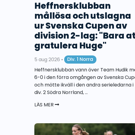
Heffnersklubban
mållösa och utslagna
ur Svenska Cupen av
division 2-lag: "Bara a
gratulera Huge"
5 aug 2026
•
Div. 1 Norra
Heffnersklubban vann över Team Hudik m
6-0 i den förra omgången av Svenska Cu
och mötte ikväll i den andra serieledarna i
div. 2 Södra Norrland, ...
LÄS MER