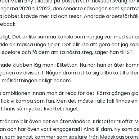
kael Melin Bhy tillbaka på posten som huvudansvarig för l
ongerna 2020 till 2023, den senaste säsongen som sportch
la jobbet krävde mer tid och resor. Ändrade arbetsförhål
eback.
oligt. Det är lite samma känsla som när jag var med senas
 hade en massa unga tjejer. Det blir lite att göra det jag ka
spelare och få dem att ta nästa steg, säger han till
ST
.
nade klubben låg man i Elitettan. Nu när han är åter kom
onen av division 1. Någon dröm att ta sig tillbaka till elit
a målsättningen enligt honom.
a ambitionen innan man är redo för det. Förra gången gick
 fick vi kämpa som fan. Men det måste i alla fall finnas e
t finns så mycket kvalitet i laget.
ränare blir även det en återvändare. Kristoffer ”Koffa” V
edan och har även varit engagerad i Alnö IF dam. Ny som as
, som senast kommer som spelare från Medskogsbrons 