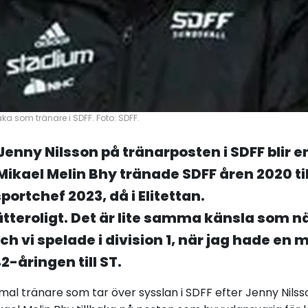
baka som tränare i SDFF. Foto: SDFF.
 Jenny Nilsson på tränarposten i SDFF blir
ikael Melin Bhy tränade SDFF åren 2020 ti
portchef 2023, då i Elitettan.
ätteroligt. Det är lite samma känsla som nä
h vi spelade i division 1, när jag hade en
42-åringen till
ST
.
al tränare som tar över sysslan i SDFF efter Jenny Nilsso