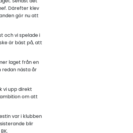
aget. Senast det
ef. Därefter klev
landen gör nu att
t och vi spelade i
nske är bäst på, att
mer laget från en
en redan nästa år
 vi upp direkt
n ambition om att
estin var i klubben
sisterande blir
BK.