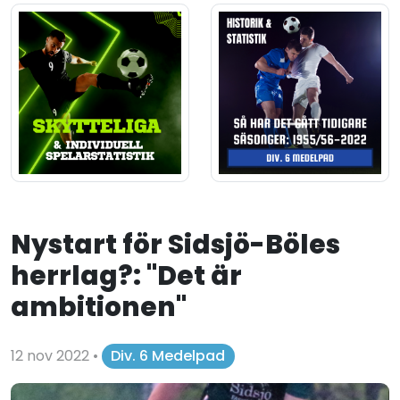
Nystart för Sidsjö-Böles
herrlag?: "Det är
ambitionen"
12 nov 2022
•
Div. 6 Medelpad