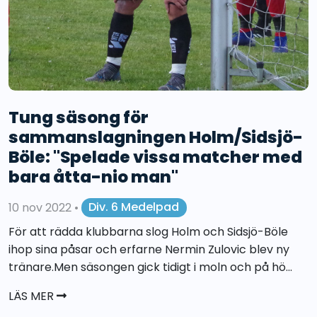
Tung säsong för
sammanslagningen Holm/Sidsjö-
Böle: "Spelade vissa matcher med
bara åtta-nio man"
10 nov 2022
•
Div. 6 Medelpad
För att rädda klubbarna slog Holm och Sidsjö-Böle
ihop sina påsar och erfarne Nermin Zulovic blev ny
tränare.Men säsongen gick tidigt i moln och på hö...
LÄS MER