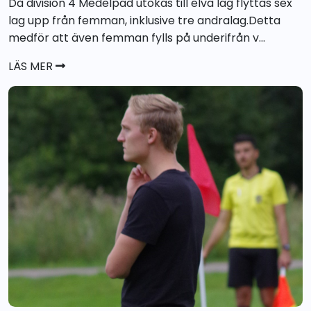
Då division 4 Medelpad utökas till elva lag flyttas sex
lag upp från femman, inklusive tre andralag.Detta
medför att även femman fylls på underifrån v...
LÄS MER