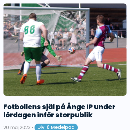
Fotbollens själ på Ånge IP under
lördagen inför storpublik
20 maj 2023
•
Div. 6 Medelpad