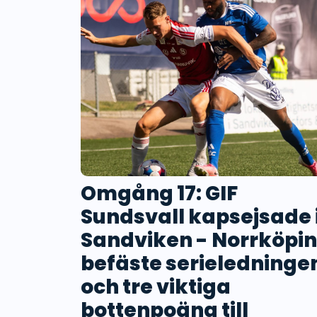
Omgång 17: GIF
Sundsvall kapsejsade 
Sandviken - Norrköpi
befäste serieledninge
och tre viktiga
bottenpoäng till