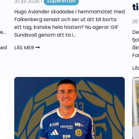
30 jul 2026
•
Superettan
t
Hugo Aviander skadades i hemmamötet med
Falkenberg senast och ser ut att bli borta
28
ett tag, kanske hela hösten? Nu agerar GIF
...
De
Sundsvall genom att ta i...
fj
med
LÄS MER
åk
Fa
LÄ