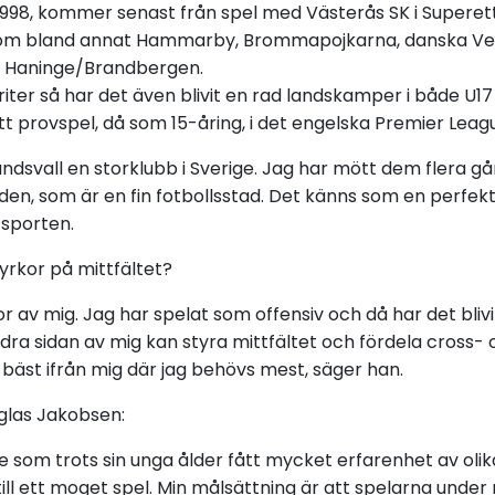
1998, kommer senast från spel med Västerås SK i Superetta
 som bland annat Hammarby, Brommapojkarna, danska Ve
 Haninge/Brandbergen.
ter så har det även blivit en rad landskamper i både U17
t provspel, då som 15-åring, i det engelska Premier Leag
undsvall en storklubb i Sverige. Jag har mött dem flera gå
en, som är en fin fotbollsstad. Det känns som en perfekt
-sporten
.
tyrkor på mittfältet?
dor av mig. Jag har spelat som offensiv och då har det bliv
dra sidan av mig kan styra mittfältet och fördela cross- 
äst ifrån mig där jag behövs mest, säger han.
glas Jakobsen:
e som trots sin unga ålder fått mycket erfarenhet av oli
ll ett moget spel. Min målsättning är att spelarna under 