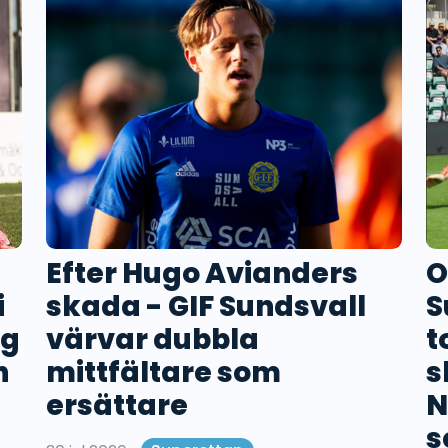
Efter Hugo Avianders
O
i
skada - GIF Sundsvall
S
ng
värvar dubbla
t
n
mittfältare som
s
ersättare
N
s