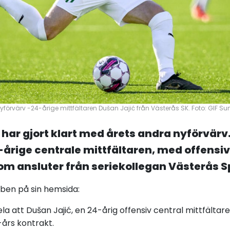
förvärv -24-årige mittfältaren Dušan Jajić från Västerås SK. Foto: GIF S
 har gjort klart med årets andra nyförvärv
-årige centrale mittfältaren, med offensiv
om ansluter från seriekollegan Västerås S
bben på sin
hemsida
:
a att Dušan Jajić, en 24-årig offensiv central mittfältare, 
-års kontrakt.