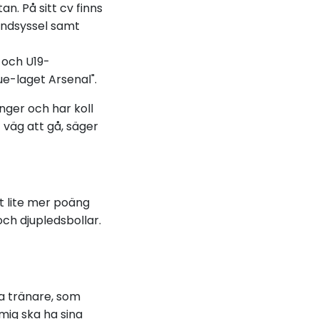
n. På sitt cv finns
ndsyssel samt
 och U19-
ue-laget Arsenal".
nger och har koll
 väg att gå, säger
it lite mer poäng
och djupledsbollar.
ka tränare, som
mig ska ha sina