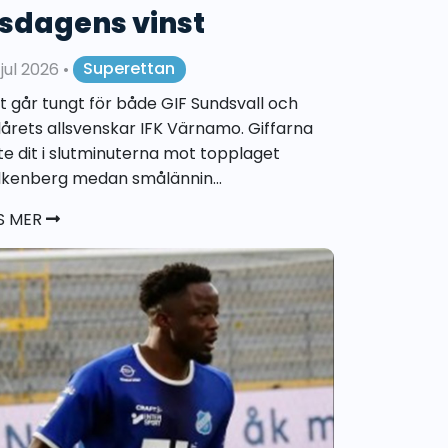
isdagens vinst
 jul 2026
•
Superettan
t går tungt för både GIF Sundsvall och
olårets allsvenskar IFK Värnamo. Giffarna
te dit i slutminuterna mot topplaget
lkenberg medan smålännin...
S MER