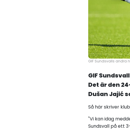
GIF Sundsvalls andra ny
GIF Sundsvall
Det är den 24
Dušan Jajić s
Så här skriver klu
"Vi kan idag meddel
Sundsvall på ett 3