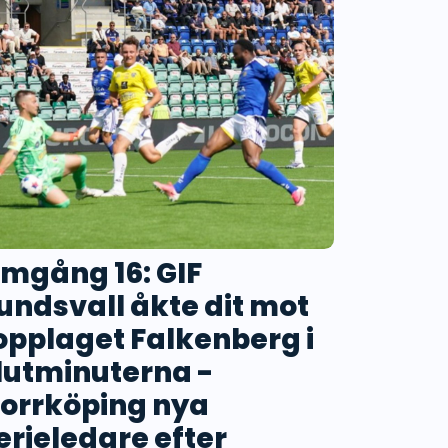
mgång 16: GIF
undsvall åkte dit mot
opplaget Falkenberg i
lutminuterna -
orrköping nya
erieledare efter