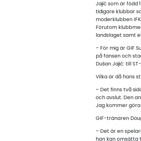
Jajić som är född 
tidigare klubbar
moderklubben IFK
Förutom klubbmeri
landslaget samt et
– För mig är GIF S
på fansen och stad
Dušan Jajić: till
ST
Vilka är då hans s
– Det finns två si
och avslut. Den an
Jag kommer göra b
GIF-tränaren Dou
– Det är en spelar
han kan omsätta ti