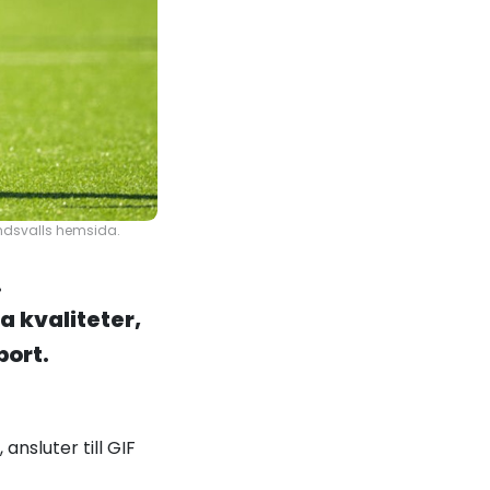
undsvalls hemsida.
.
a kvaliteter,
port.
ansluter till GIF