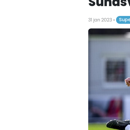
Sundsv
31 jan 2023
•
Supe