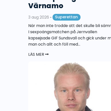
Värnamo
3 aug 2026
•
Superettan
När man inte trodde att det skulle bli sämre
I sexpoängsmatchen på Jernvallen
kapsejsade GIF Sundsvall och gick under 
man och allt och föll med...
LÄS MER