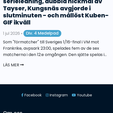
serieledning, dubbla nickmål av
Tayser, Kungsnäs avgjorde i
slutminuten - och mållöst Kuben-
GIF ikväll
1 jul 2026
•
Div. 4 Medelpad
Som "förmatcher" till Sveriges 1/16-final i VM mot
Frankrike, avpsark 23:00, spelades fem av de sex
matcherna i den 12:e omgången. Den sjätte spelas i...
LÄS MER
Facebook
Instagram
Youtube
Om oss