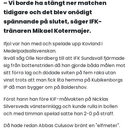
– Vi borde ha stängt ner matchen
tidigare och det blev onödigt
spännande på slutet, säger IFK-
tränaren Mikael Kotermajer.
Ifjol var han med och spelade upp Kovland i
Medelpadsallsvenskan.
Ikväll såg Olle Nordberg till att IFK Sundsvall fjärmade
sig från bottenstriden då han gjorde båda målen mot
sitt förra lag och dödade sviten på fem raka utan
vinst trots att man fick lita hemma på Kubikenborgs
IP då man bygger om på Baldershov.
Först hann han före KIF-målvakten på Nicklas
Silversveds vänsterinlägg och kunde rulla in bollen
och med timman spelad satte han 2-0 på straff.
Då hade redan Abbas Culusow bränt en "elfmeter".