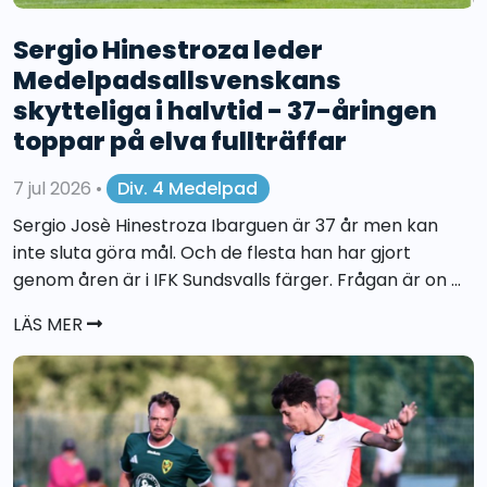
Sergio Hinestroza leder
Medelpadsallsvenskans
skytteliga i halvtid - 37-åringen
toppar på elva fullträffar
7 jul 2026
•
Div. 4 Medelpad
Sergio Josè Hinestroza Ibarguen är 37 år men kan
inte sluta göra mål. Och de flesta han har gjort
genom åren är i IFK Sundsvalls färger. Frågan är on ...
LÄS MER