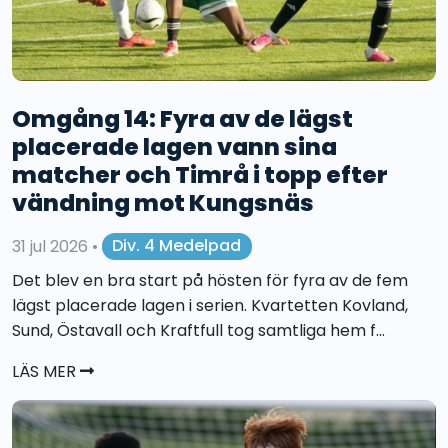
Omgång 14: Fyra av de lägst
placerade lagen vann sina
matcher och Timrå i topp efter
vändning mot Kungsnäs
31 jul 2026
•
Div. 4 Medelpad
Det blev en bra start på hösten för fyra av de fem
lägst placerade lagen i serien. Kvartetten Kovland,
Sund, Östavall och Kraftfull tog samtliga hem f...
LÄS MER