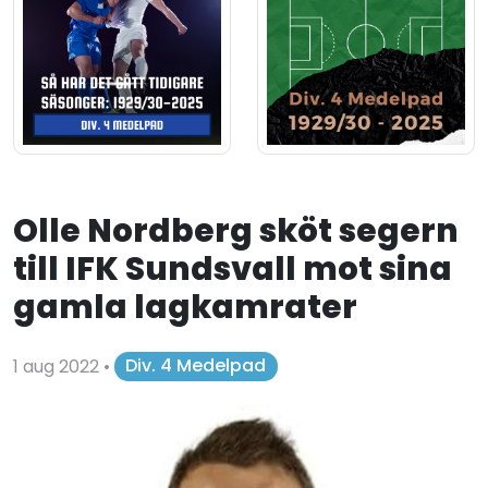
Olle Nordberg sköt segern
till IFK Sundsvall mot sina
gamla lagkamrater
1 aug 2022
•
Div. 4 Medelpad