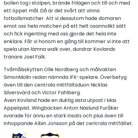
bollen tog i stolpen, brände frilägen och till och med
ett öppet mål. Då är det svårt att vinna
fotbollsmatcher. Att vi dessutom hade domaren
emot oss hela matchen på ett helt osannolikt sätt
och fick ingenting med oss gjorde det hela inte
enklare. Får vi honom en gång till kommer vi inte att
spela utan lämna walk over, dundrar Kovlands
tränare Joel Falk.
Tvåmålsskytten Olle Nordberg och målvakten
SimonMolin redan nämnda IFK-spelare. Överbetyg
även till den centrala mittfältsduon Nicklas
Silversvärd och Victor Fahlberg.
Även Kovland hade en duktig sista utpost i Max
Appelqvist. Wingbacken Anton Näslund Furåker
svarade för ännu en stark insats och plus även till
inhoppande Albin Jonsson på det centrala mittfältet.