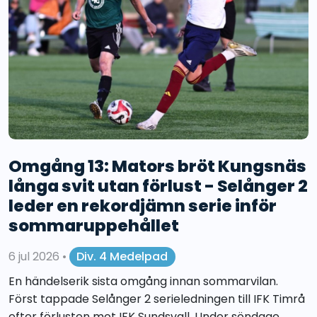
Omgång 13: Mators bröt Kungsnäs
långa svit utan förlust - Selånger 2
leder en rekordjämn serie inför
sommaruppehållet
6 jul 2026
•
Div. 4 Medelpad
En händelserik sista omgång innan sommarvilan.
Först tappade Selånger 2 serieledningen till IFK Timrå
efter förlusten mot IFK Sundsvall. Under söndage...