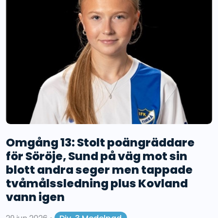
Omgång 13: Stolt poängräddare
för Söröje, Sund på väg mot sin
blott andra seger men tappade
tvåmålssledning plus Kovland
vann igen