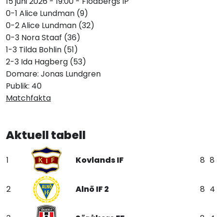
15 juni 2026 - 19:00 - Flodbergs IP
0-1 Alice Lundman (9)
0-2 Alice Lundman (32)
0-3 Nora Staaf (36)
1-3 Tilda Bohlin (51)
2-3 Ida Hagberg (53)
Domare: Jonas Lundgren
Publik: 40
Matchfakta
Aktuell tabell
1
Kovlands IF
8
8
2
Alnö IF 2
8
4