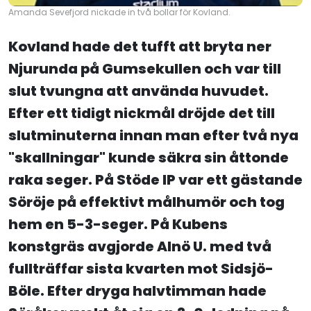
Amanda Sevefjord nickade in två bollar för Kovland.
Kovland hade det tufft att bryta ner
Njurunda på Gumsekullen och var till
slut tvungna att använda huvudet.
Efter ett tidigt nickmål dröjde det till
slutminuterna innan man efter två nya
"skallningar" kunde säkra sin åttonde
raka seger. På Stöde IP var ett gästande
Söröje på effektivt målhumör och tog
hem en 5-3-seger. På Kubens
konstgräs avgjorde Alnö U. med två
fullträffar sista kvarten mot Sidsjö-
Böle. Efter dryga halvtimman hade