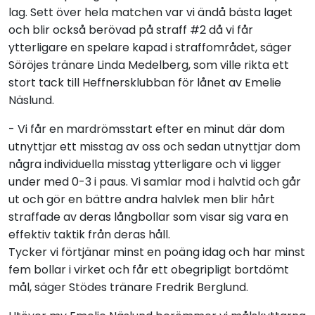
lag. Sett över hela matchen var vi ändå bästa laget
och blir också berövad på straff #2 då vi får
ytterligare en spelare kapad i straffområdet, säger
Söröjes tränare Linda Medelberg, som ville rikta ett
stort tack till Heffnersklubban för lånet av Emelie
Näslund.
- Vi får en mardrömsstart efter en minut där dom
utnyttjar ett misstag av oss och sedan utnyttjar dom
några individuella misstag ytterligare och vi ligger
under med 0-3 i paus. Vi samlar mod i halvtid och går
ut och gör en bättre andra halvlek men blir hårt
straffade av deras långbollar som visar sig vara en
effektiv taktik från deras håll.
Tycker vi förtjänar minst en poäng idag och har minst
fem bollar i virket och får ett obegripligt bortdömt
mål, säger Stödes tränare Fredrik Berglund.