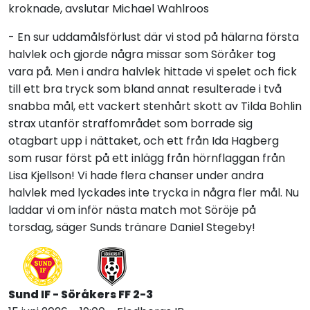
kroknade, avslutar Michael Wahlroos
- En sur uddamålsförlust där vi stod på hälarna första
halvlek och gjorde några missar som Söråker tog
vara på. Men i andra halvlek hittade vi spelet och fick
till ett bra tryck som bland annat resulterade i två
snabba mål, ett vackert stenhårt skott av Tilda Bohlin
strax utanför straffområdet som borrade sig
otagbart upp i nättaket, och ett från Ida Hagberg
som rusar först på ett inlägg från hörnflaggan från
Lisa Kjellson! Vi hade flera chanser under andra
halvlek med lyckades inte trycka in några fler mål. Nu
laddar vi om inför nästa match mot Söröje på
torsdag, säger Sunds tränare Daniel Stegeby!
Sund IF - Söråkers FF 2-3