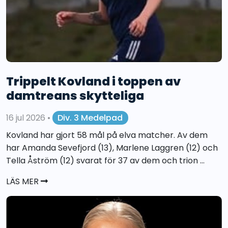
Trippelt Kovland i toppen av
damtreans skytteliga
16 jul 2026
•
Div. 3 Medelpad
Kovland har gjort 58 mål på elva matcher. Av dem
har Amanda Sevefjord (13), Marlene Laggren (12) och
Tella Åström (12) svarat för 37 av dem och trion ...
LÄS MER