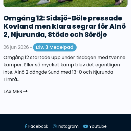
Omgång 12: Sidsjö-Böle pressade
Kovland men klara segrar för Alnö
2, Njurunda, Stöde och Söröje
26 jun 2026
•
Div. 3 Medelpad
Omgång 12 startade upp under tisdagen med tvenne
kamper. Eller så mycket kamp blev det egentligen
inte. Alnö 2 dängde Sund med 13-0 och Njurunda
Timrå...
LÄS MER
Facebook
Instagram
Youtube