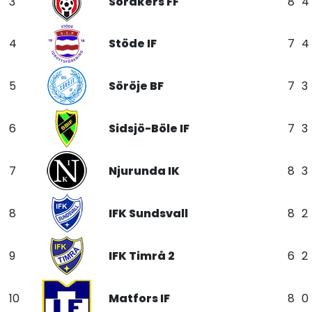
3
Söråkers FF
8
4
4
Stöde IF
7
4
5
Söröje BF
7
3
6
Sidsjö-Böle IF
7
3
7
Njurunda IK
8
3
8
IFK Sundsvall
8
2
9
IFK Timrå 2
6
2
10
Matfors IF
8
0