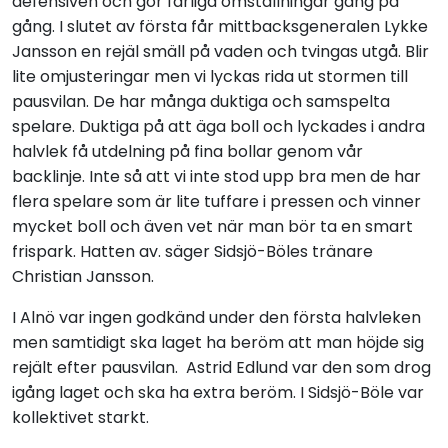
defensiven och gör farliga omställningar gång på
gång. I slutet av första får mittbacksgeneralen Lykke
Jansson en rejäl smäll på vaden och tvingas utgå. Blir
lite omjusteringar men vi lyckas rida ut stormen till
pausvilan. De har många duktiga och samspelta
spelare. Duktiga på att äga boll och lyckades i andra
halvlek få utdelning på fina bollar genom vår
backlinje. Inte så att vi inte stod upp bra men de har
flera spelare som är lite tuffare i pressen och vinner
mycket boll och även vet när man bör ta en smart
frispark. Hatten av. säger Sidsjö-Böles tränare
Christian Jansson.
I Alnö var ingen godkänd under den första halvleken
men samtidigt ska laget ha beröm att man höjde sig
rejält efter pausvilan. Astrid Edlund var den som drog
igång laget och ska ha extra beröm. I Sidsjö-Böle var
kollektivet starkt.