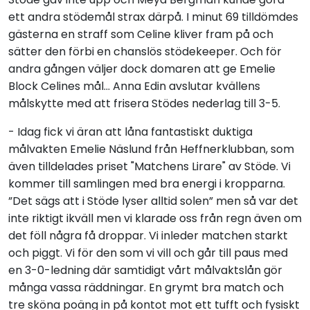
ett andra stödemål strax därpå. I minut 69 tilldömdes
gästerna en straff som Celine kliver fram på och
sätter den förbi en chanslös stödekeeper. Och för
andra gången väljer dock domaren att ge Emelie
Block Celines mål... Anna Edin avslutar kvällens
målskytte med att frisera Stödes nederlag till 3-5.
- Idag fick vi äran att låna fantastiskt duktiga
målvakten Emelie Näslund från Heffnerklubban, som
även tilldelades priset "Matchens Lirare" av Stöde. Vi
kommer till samlingen med bra energi i kropparna.
”Det sägs att i Stöde lyser alltid solen” men så var det
inte riktigt ikväll men vi klarade oss från regn även om
det föll några få droppar. Vi inleder matchen starkt
och piggt. Vi för den som vi vill och går till paus med
en 3-0-ledning där samtidigt vårt målvaktslån gör
många vassa räddningar. En grymt bra match och
tre sköna poäng in på kontot mot ett tufft och fysiskt