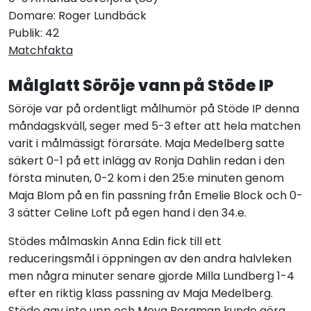
Domare: Roger Lundbäck
Publik: 42
Matchfakta
Målglatt Söröje vann på Stöde IP
Söröje var på ordentligt målhumör på Stöde IP denna
måndagskväll, seger med 5-3 efter att hela matchen
varit i målmässigt förarsäte. Maja Medelberg satte
säkert 0-1 på ett inlägg av Ronja Dahlin redan i den
första minuten, 0-2 kom i den 25:e minuten genom
Maja Blom på en fin passning från Emelie Block och 0-
3 sätter Celine Loft på egen hand i den 34.e.
Stödes målmaskin Anna Edin fick till ett
reduceringsmål i öppningen av den andra halvleken
men några minuter senare gjorde Milla Lundberg 1-4
efter en riktig klass passning av Maja Medelberg.
Stöde gav inte upp och Meya Bergman kunde göra