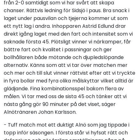
från 2-0 samtidigt som vi har svårt att skapa
chanser. Rättvis ledning för Sidsjö i paus. Bra snack i
laget under pausvilan och tjejerna kommer ut som
ett nytt lag i andra. Inhopparen Astrid Edlund drar
direkt igång laget med den fart och intensitet som vi
saknade första 45. Plötsligt vinner vi närkamper, får
bättre fart och kvalitet i passningar och ger
bollhållaren både mötande och djupledslöpande
alternativ. Känns som att vi tar över matchen mer
och mer och till slut vinner rättvist efter att vi tryckte
in fyra bollar med fyra olika målskyttar vilket alltid är
glädjande. Fina kombinationsspel bakom flera av
målen. Vi tar med oss de sista 45 och tänker att vi
nästa gång gör 90 minuter på det viset, säger
Alnötränaren Johan Karlsson.
- Tuff match mot ett duktigt Alnö som jag tippade i
topp inför säsongen. I första står vi hyfsat rätt och