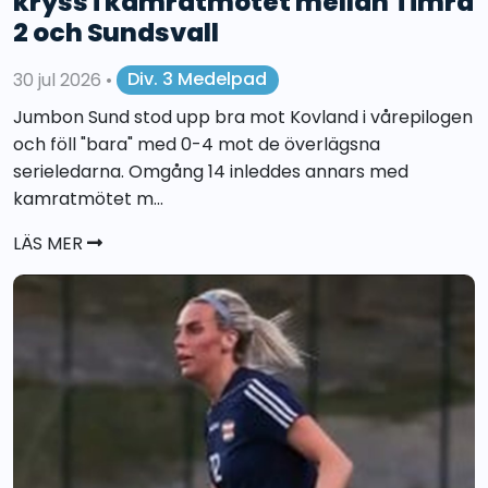
kryss i kamratmötet mellan Timrå
2 och Sundsvall
30 jul 2026
•
Div. 3 Medelpad
Jumbon Sund stod upp bra mot Kovland i vårepilogen
och föll "bara" med 0-4 mot de överlägsna
serieledarna. Omgång 14 inleddes annars med
kamratmötet m...
LÄS MER