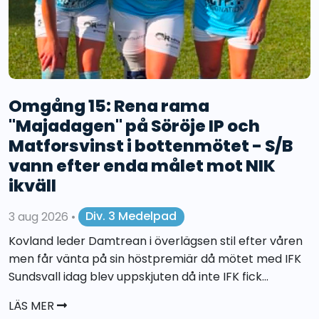
Omgång 15: Rena rama
"Majadagen" på Söröje IP och
Matforsvinst i bottenmötet - S/B
vann efter enda målet mot NIK
ikväll
3 aug 2026
•
Div. 3 Medelpad
Kovland leder Damtrean i överlägsen stil efter våren
men får vänta på sin höstpremiär då mötet med IFK
Sundsvall idag blev uppskjuten då inte IFK fick...
LÄS MER