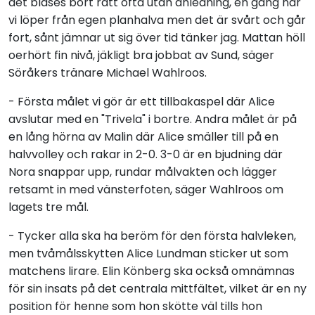
det blåses bort rätt ofta utan anledning, en gång när
vi löper från egen planhalva men det är svårt och går
fort, sånt jämnar ut sig över tid tänker jag. Mattan höll
oerhört fin nivå, jäkligt bra jobbat av Sund, säger
Söråkers tränare Michael Wahlroos.
- Första målet vi gör är ett tillbakaspel där Alice
avslutar med en "Trivela" i bortre. Andra målet är på
en lång hörna av Malin där Alice smäller till på en
halvvolley och rakar in 2-0. 3-0 är en bjudning där
Nora snappar upp, rundar målvakten och lägger
retsamt in med vänsterfoten, säger Wahlroos om
lagets tre mål.
- Tycker alla ska ha beröm för den första halvleken,
men tvåmålsskytten Alice Lundman sticker ut som
matchens lirare. Elin Könberg ska också omnämnas
för sin insats på det centrala mittfältet, vilket är en ny
position för henne som hon skötte väl tills hon