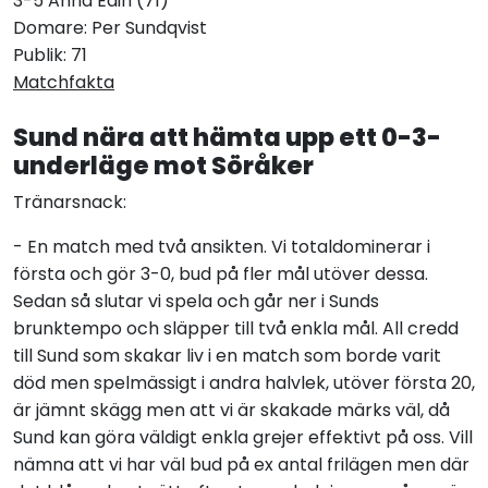
3-5 Anna Edin (71)
Domare: Per Sundqvist
Publik: 71
Matchfakta
Sund nära att hämta upp ett 0-3-
underläge mot Söråker
Tränarsnack:
- En match med två ansikten. Vi totaldominerar i
första och gör 3-0, bud på fler mål utöver dessa.
Sedan så slutar vi spela och går ner i Sunds
brunktempo och släpper till två enkla mål. All credd
till Sund som skakar liv i en match som borde varit
död men spelmässigt i andra halvlek, utöver första 20,
är jämnt skägg men att vi är skakade märks väl, då
Sund kan göra väldigt enkla grejer effektivt på oss. Vill
nämna att vi har väl bud på ex antal frilägen men där