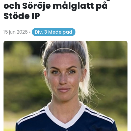
och Söröje målglatt på
Stöde IP
15 jun 2026
•
Div. 3 Medelpad