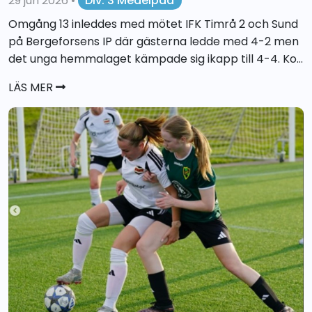
29 jun 2026
•
Div. 3 Medelpad
Omgång 13 inleddes med mötet IFK Timrå 2 och Sund
på Bergeforsens IP där gästerna ledde med 4-2 men
det unga hemmalaget kämpade sig ikapp till 4-4. Ko...
LÄS MER