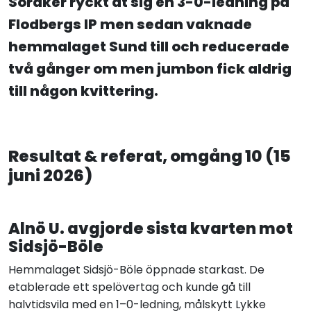
Söråker ryckt åt sig en 3-0-ledning på
Flodbergs IP men sedan vaknade
hemmalaget Sund till och reducerade
två gånger om men jumbon fick aldrig
till någon kvittering.
Resultat & referat, omgång 10 (15
juni 2026)
Alnö U. avgjorde sista kvarten mot
Sidsjö-Böle
Hemmalaget Sidsjö-Böle öppnade starkast. De
etablerade ett spelövertag och kunde gå till
halvtidsvila med en 1–0-ledning, målskytt Lykke