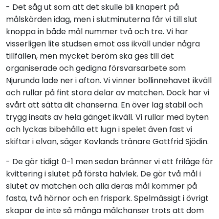
- Det såg ut som att det skulle bli knapert på
målskörden idag, men i slutminuterna får vi till slut
knoppa in både mål nummer två och tre. Vi har
visserligen lite studsen emot oss ikväll under några
tillfällen, men mycket beröm ska ges till det
organiserade och gedigna försvarsarbete som
Njurunda lade ner i afton. Vi vinner bollinnehavet ikväll
och rullar på fint stora delar av matchen. Dock har vi
svårt att sätta dit chanserna. En över lag stabil och
trygg insats av hela gänget ikväll. Vi rullar med byten
och lyckas bibehålla ett lugn i spelet även fast vi
skiftar i elvan, säger Kovlands tränare Gottfrid Sjödin.
- De gör tidigt 0-1 men sedan bränner vi ett friläge för
kvittering i slutet på första halvlek. De gör två mål i
slutet av matchen och alla deras mål kommer på
fasta, två hörnor och en frispark. Spelmässigt i övrigt
skapar de inte så många målchanser trots att dom