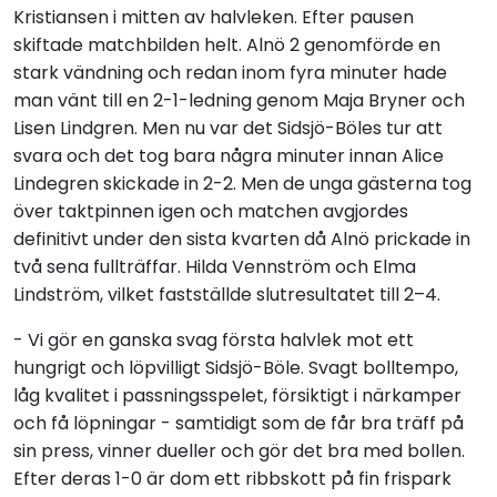
Kristiansen i mitten av halvleken. Efter pausen
skiftade matchbilden helt. Alnö 2 genomförde en
stark vändning och redan inom fyra minuter hade
man vänt till en 2-1-ledning genom Maja Bryner och
Lisen Lindgren. Men nu var det Sidsjö-Böles tur att
svara och det tog bara några minuter innan Alice
Lindegren skickade in 2-2. Men de unga gästerna tog
över taktpinnen igen och matchen avgjordes
definitivt under den sista kvarten då Alnö prickade in
två sena fullträffar. Hilda Vennström och Elma
Lindström, vilket fastställde slutresultatet till 2–4.
- Vi gör en ganska svag första halvlek mot ett
hungrigt och löpvilligt Sidsjö-Böle. Svagt bolltempo,
låg kvalitet i passningsspelet, försiktigt i närkamper
och få löpningar - samtidigt som de får bra träff på
sin press, vinner dueller och gör det bra med bollen.
Efter deras 1-0 är dom ett ribbskott på fin frispark