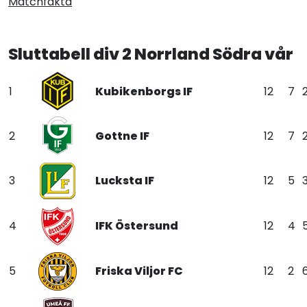
Matchfakta
Sluttabell div 2 Norrland Södra vår
1
Kubikenborgs IF
12
7
2
Gottne IF
12
7
3
Lucksta IF
12
5
4
IFK Östersund
12
4
5
Friska Viljor FC
12
2