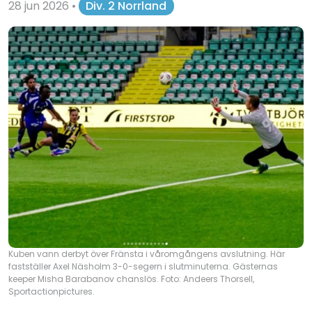
28 jun 2026
•
Div. 2 Norrland
Kuben vann derbyt över Fränsta i våromgångens avslutning. Här
fastställer Axel Näsholm 3-0-segern i slutminuterna. Gästernas
keeper Misha Barabanov chanslös. Foto: Andeers Thorsell,
Sportactionpictures.