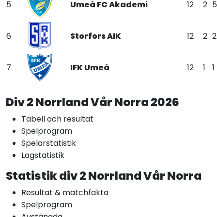
5
Umeå FC Akademi
12
2
5
6
Storfors AIK
12
2
2
7
IFK Umeå
12
1
1
Div 2 Norrland Vår Norra 2026
Tabell och resultat
Spelprogram
Spelarstatistik
Lagstatistik
Statistik div 2 Norrland Vår Norra
Resultat & matchfakta
Spelprogram
Avstängda