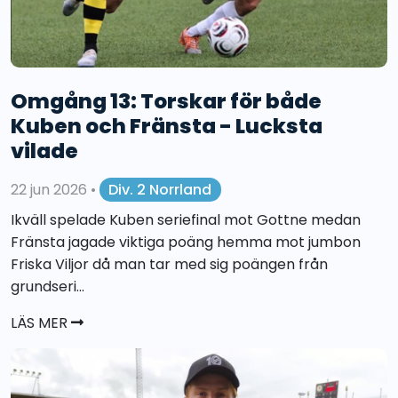
Omgång 13: Torskar för både
Kuben och Fränsta - Lucksta
vilade
22 jun 2026
•
Div. 2 Norrland
Ikväll spelade Kuben seriefinal mot Gottne medan
Fränsta jagade viktiga poäng hemma mot jumbon
Friska Viljor då man tar med sig poängen från
grundseri...
LÄS MER