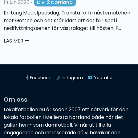
14 jun 2026
•
Div. 2 Norrland
En tung Medelpadsdag. Fränsta föll i måstematchen
mot Gottne och det står klart att det blir spel i
nedflyttningsserien för västralaget till hösten. F...
LÄS MER
Facebook
Instagram
Youtube
Om oss
Lokalfotbollen.nu är sedan 2007 ett nätverk för den
lokala fotbollen i Mellersta Norrland både när det
gäller herr- som damfotboll. Vi når ut till alla
engagerade och intresserade då vi bevakar den