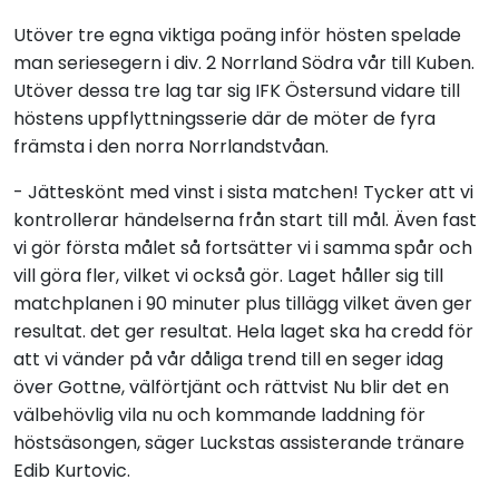
Utöver tre egna viktiga poäng inför hösten spelade
man seriesegern i div. 2 Norrland Södra vår till Kuben.
Utöver dessa tre lag tar sig IFK Östersund vidare till
höstens uppflyttningsserie där de möter de fyra
främsta i den norra Norrlandstvåan.
- Jätteskönt med vinst i sista matchen! Tycker att vi
kontrollerar händelserna från start till mål. Även fast
vi gör första målet så fortsätter vi i samma spår och
vill göra fler, vilket vi också gör. Laget håller sig till
matchplanen i 90 minuter plus tillägg vilket även ger
resultat. det ger resultat. Hela laget ska ha credd för
att vi vänder på vår dåliga trend till en seger idag
över Gottne, välförtjänt och rättvist Nu blir det en
välbehövlig vila nu och kommande laddning för
höstsäsongen, säger Luckstas assisterande tränare
Edib Kurtovic.