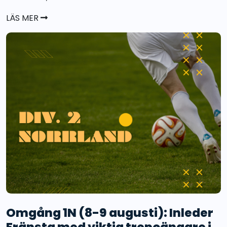
LÄS MER
Omgång 1N (8-9 augusti): Inleder
Fränsta med viktig trepoängare i