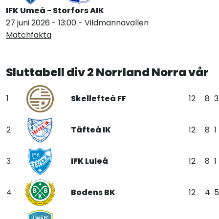
IFK Umeå - Storfors AIK
27 juni 2026 - 13:00 - Vildmannavallen
Matchfakta
Sluttabell div 2 Norrland Norra vår
1
Skellefteå FF
12
8
3
2
Täfteå IK
12
8
1
3
IFK Luleå
12
8
1
4
Bodens BK
12
4
5