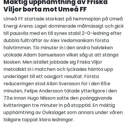
Mäktig upphämtning av Friska
Viljor borta mot Umeå FF
Umeå FF startade starkast på hemmaplan på Umeå
Energi Arena. Laget dominerade målmässigt och gick
till pausvila med en till synes stabil 2–0-ledning efter
dubbla fullträffar av Alex Vedamanikam första
halvtimman. Tio minuter in i den andra halvleken
utökade Adam Samuelsson vilket såg ut att stänga
kiosken. Men istället jobbade sig Friska Viljor
metodiskt in i matchen och lyckades hämta upp
underläget till ett oavgjort resultat. Första
reduceringen stod Albin Svensson för i den 65:e
minuten, Felipe Andersson tätade ytterligare i den
73:e innan Hugo Nilsson satte den poänggivande
kvitteringen tre minuter in på stopptid. En mäktig
upphämtning av Övikslaget som annars under våren
tidigare tappat klara ledningar.