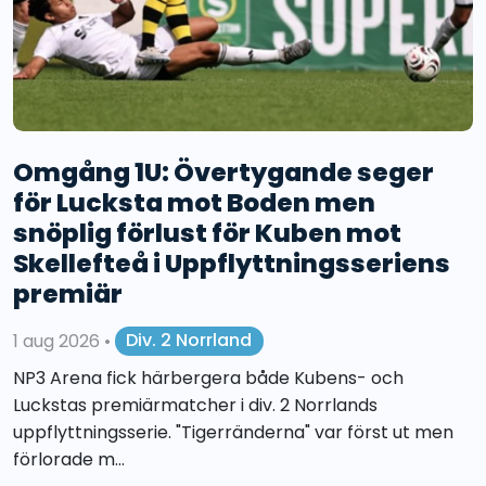
Omgång 1U: Övertygande seger
för Lucksta mot Boden men
snöplig förlust för Kuben mot
Skellefteå i Uppflyttningsseriens
premiär
1 aug 2026
•
Div. 2 Norrland
NP3 Arena fick härbergera både Kubens- och
Luckstas premiärmatcher i div. 2 Norrlands
uppflyttningsserie. "Tigerränderna" var först ut men
förlorade m...