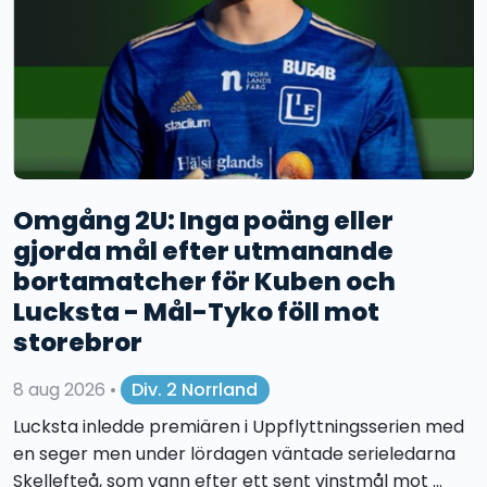
Omgång 2U: Inga poäng eller
gjorda mål efter utmanande
bortamatcher för Kuben och
Lucksta - Mål-Tyko föll mot
storebror
8 aug 2026
•
Div. 2 Norrland
Lucksta inledde premiären i Uppflyttningsserien med
en seger men under lördagen väntade serieledarna
Skellefteå, som vann efter ett sent vinstmål mot ...