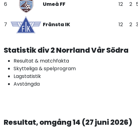
6
Umeå FF
12
2
7
Fränsta IK
12
2
Statistik div 2 Norrland Vår Södra
Resultat & matchfakta
Skytteliga & spelprogram
Lagstatistik
Avstängda
Resultat, omgång 14 (27 juni 2026)