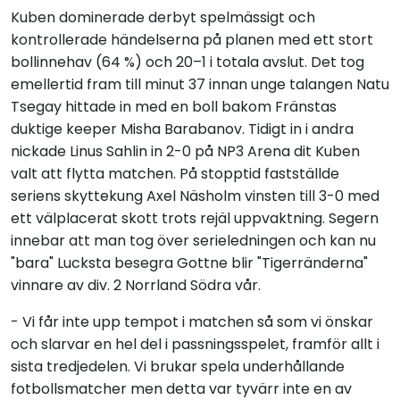
Kuben dominerade derbyt spelmässigt och
kontrollerade händelserna på planen med ett stort
bollinnehav (64 %) och 20–1 i totala avslut. Det tog
emellertid fram till minut 37 innan unge talangen Natu
Tsegay hittade in med en boll bakom Fränstas
duktige keeper Misha Barabanov. Tidigt in i andra
nickade Linus Sahlin in 2-0 på NP3 Arena dit Kuben
valt att flytta matchen. På stopptid fastställde
seriens skyttekung Axel Näsholm vinsten till 3-0 med
ett välplacerat skott trots rejäl uppvaktning. Segern
innebar att man tog över serieledningen och kan nu
"bara" Lucksta besegra Gottne blir "Tigerränderna"
vinnare av div. 2 Norrland Södra vår.
- Vi får inte upp tempot i matchen så som vi önskar
och slarvar en hel del i passningsspelet, framför allt i
sista tredjedelen. Vi brukar spela underhållande
fotbollsmatcher men detta var tyvärr inte en av