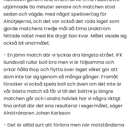
utjämnade tio minuter senare och matchen stod
sedan och vägde, med något spelövertag för
Alnötjejerna, och det var också det röda laget som
gjorde matchens tredje mål då Elma Lindström
hittade nätet med lite drygt tian kvar. Målet visade sig
också bli vinstmålet.
- En jämn match där vi lyckas dra längsta strået. IFK
Sundsvall rullar boll bra men vi är följsamma och
orkar hålla ihop och flytta över laget vilket gör att
dom inte tar sig igenom så många gånger. Framåt
försöker vi också spela boll och även om det inte är
vår bästa match så får vi till det bättre ju längre
matchen går och i andra halvlek har vi några riktigt
fina anfall där det ena resulterar i segermålet, säger
Alnötränaren Johan Karlsson
- Det är alltid surt att förlora men när motståndarna