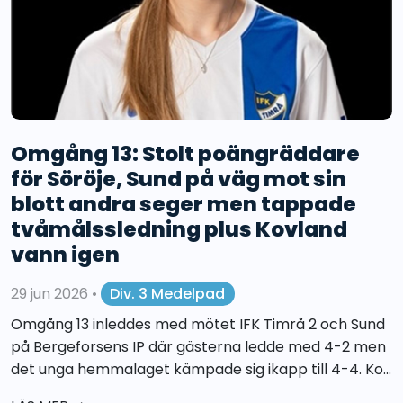
Omgång 13: Stolt poängräddare
för Söröje, Sund på väg mot sin
blott andra seger men tappade
tvåmålssledning plus Kovland
vann igen
29 jun 2026
•
Div. 3 Medelpad
Omgång 13 inleddes med mötet IFK Timrå 2 och Sund
på Bergeforsens IP där gästerna ledde med 4-2 men
det unga hemmalaget kämpade sig ikapp till 4-4. Ko...