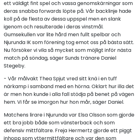
ett väldigt fint spel och vassa genomskärningar som
deras snabba forwards löpte på. Vår backlinje hade
koll på de flesta av dessa uppspel men en slank
igenom och resulterade i deras vinstmål.
Gumsekullen var lite hård men fullt spelbar och
Njurunda IK som förening tog emot oss på bästa sätt.
Nu försöker vi vila så mycket som möjligt inför nästa
match på söndag, säger Sunds tränare Daniel
Stegeby.
- Vår målvakt Thea Spjut vred sitt knä i en tuff
närkamp i samband med en hörna. Oklart hur illa det
är men hon kunde i alla fall stödja på benet på vägen
hem. Vi får se imorgon hur hon mår, säger Daniel.
Matchens lirare i Njurunda var Elsa Olsson som gjorde
ett bra jobb både som vänsterback och som
defensiv mittfältare. Freja Hermertz gjorde ett piggt
inhopp som yttermittfältare och var den som