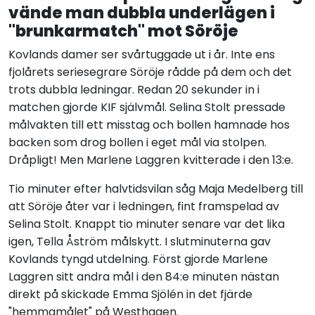
vände man dubbla underlägen i
"brunkarmatch" mot Söröje
Kovlands damer ser svårtuggade ut i år. Inte ens
fjolårets seriesegrare Söröje rådde på dem och det
trots dubbla ledningar. Redan 20 sekunder in i
matchen gjorde KIF självmål. Selina Stolt pressade
målvakten till ett misstag och bollen hamnade hos
backen som drog bollen i eget mål via stolpen.
Dråpligt! Men Marlene Laggren kvitterade i den 13:e.
Tio minuter efter halvtidsvilan såg Maja Medelberg till
att Söröje åter var i ledningen, fint framspelad av
Selina Stolt. Knappt tio minuter senare var det lika
igen, Tella Åström målskytt. I slutminuterna gav
Kovlands tyngd utdelning. Först gjorde Marlene
Laggren sitt andra mål i den 84:e minuten nästan
direkt på skickade Emma Sjölén in det fjärde
"hemmamålet" på Westhagen.