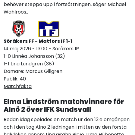
behöver steppa upp i fortsättningen, säger Michael
Wahlroos..
Söråkers FF - Matfors IF 1-1
14 maj 2026 - 13:00 - Söråkers IP
1-0 Linnéa Johansson (32)
1-1 Lina Lundgren (38)
Domare: Marcus Gillgren
Publik: 40
Matchfakta
Elma Lindström matchvinnare för
Alnö 2 över IFK Sundsvall
Redan idag spelades en match ur den 13:e omgången
och i den tog Alnö 2 ledningen i mitten av den första
halvleken genom Lina Grahn Birve. Irma Hübenette