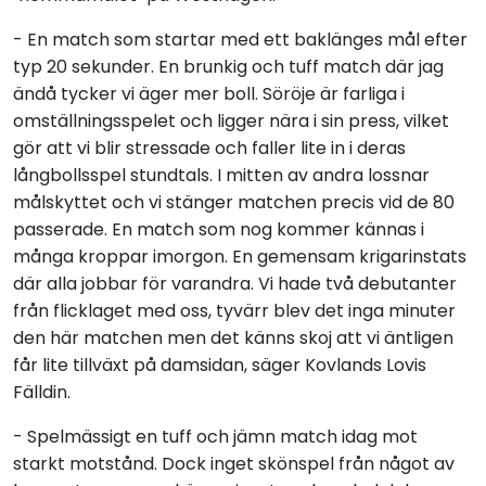
- En match som startar med ett baklänges mål efter
typ 20 sekunder. En brunkig och tuff match där jag
ändå tycker vi äger mer boll. Söröje är farliga i
omställningsspelet och ligger nära i sin press, vilket
gör att vi blir stressade och faller lite in i deras
långbollsspel stundtals. I mitten av andra lossnar
målskyttet och vi stänger matchen precis vid de 80
passerade. En match som nog kommer kännas i
många kroppar imorgon. En gemensam krigarinstats
där alla jobbar för varandra. Vi hade två debutanter
från flicklaget med oss, tyvärr blev det inga minuter
den här matchen men det känns skoj att vi äntligen
får lite tillväxt på damsidan, säger Kovlands Lovis
Fälldin.
- Spelmässigt en tuff och jämn match idag mot
starkt motstånd. Dock inget skönspel från något av