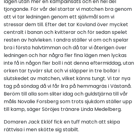
lagen utan mer en kämpainsats och en hel del
tjongande. För vår del startar vi matchen bra genom
att vi tar ledningen genom ett självmål som vi
stressar dem till. Efter det tar Kovland över mycket
centralt i banan och kvitterar och för sedan spelet
resten av halvleken. I andra ställer vi om och spelar
bra i första halvtimman och då tar vi återigen över
ledningen och har några fler fina lägen men lyckas
inte få in någon fler boll i nät denna eftermiddag, utan
orken tar tyvärr slut och vi släpper in tre bollar i
slutskedet av matchen, vilket känns tungt. Vi tar nya
tag på söndag då vi får lira på hemmagräs i Västanå.
Beröm till alla som sliter idag och guldstjärna till vår
målis Novalie Forsberg som trots sjukdom ställer upp
till kamp, säger Söröjes tränare Linda Medelberg.
Domaren Jack Eklöf fick en tuff match att skipa
rättvisa i men skötte sig stabilt.