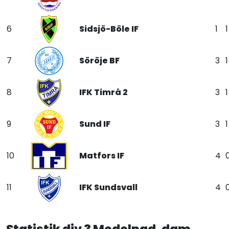
6
Sidsjö-Böle IF
1
1
7
Söröje BF
3
1
8
IFK Timrå 2
3
1
9
Sund IF
3
1
10
Matfors IF
4
11
IFK Sundsvall
4
Statistik div 3 Medelpad, dam