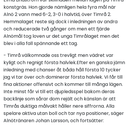
konstgräs. Hon gjorde nämligen hela fyra mål när
Alnö 2 vann med 6-2, 3-0 i halvtid, över Timrå 2.
Hemmalaget reste sig dock i inledningen av andra
och reducerade två gånger om men ett fjärde
Alnömål tog loven ur det unga Timrålaget men det
blev i alla fall spännande ett tag.
- Timrå välkomnade oss trevligt men vädret var
kyligt och regnigt första halvlek.Efter en ganska jämn
inledning med chanser åt båda håll första 10 tycker
jag vi tar över och dominerar första halvlek. Vi får till
fina aktioner offensivt och kommer till många lägen.
Inte minst får vi till ett djupledsspel bakom deras
backlinje som sårar dom rejält och känslan är att
Timrås duktiga målvakt håller nere siffrorna. Alla
spelare aktiva utan boll och tar nya positioner, säger
Alnötränaren Johan Larsson, och fortsätter: