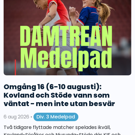
Omgång 16 (6-10 augusti):
Kovland och Stöde vann som
väntat - men inte utan besvär
6 aug 2026
•
Div. 3 Medelpad
Två tidigare flyttade matcher spelades ikväll,
Kovland-Söråker och Njurunda-Stöde där KIF och