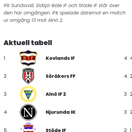
IFK Sundsvall, Sidsjö-Böle IF och Stöde IF står över
den här omgången. IFK spelade däremot en match
ur omgång 13 mot Alnö 2.
Aktuell tabell
1
Kovlands IF
4
2
Söråkers FF
4
3
Alnö IF 2
3
4
Njurunda IK
3
5
Stöde IF
2
1