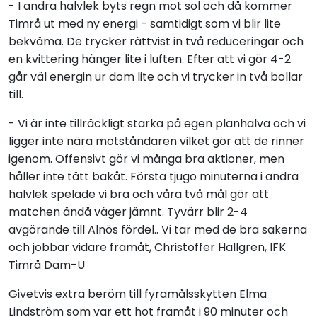
- I andra halvlek byts regn mot sol och då kommer
Timrå ut med ny energi - samtidigt som vi blir lite
bekväma. De trycker rättvist in två reduceringar och
en kvittering hänger lite i luften. Efter att vi gör 4-2
går väl energin ur dom lite och vi trycker in två bollar
till.
- Vi är inte tillräckligt starka på egen planhalva och vi
ligger inte nära motståndaren vilket gör att de rinner
igenom. Offensivt gör vi många bra aktioner, men
håller inte tätt bakåt. Första tjugo minuterna i andra
halvlek spelade vi bra och våra två mål gör att
matchen ändå väger jämnt. Tyvärr blir 2-4
avgörande till Alnös fördel.. Vi tar med de bra sakerna
och jobbar vidare framåt, Christoffer Hallgren, IFK
Timrå Dam-U
Givetvis extra beröm till fyramålsskytten Elma
Lindström som var ett hot framåt i 90 minuter och