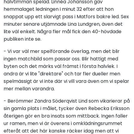
halvtimman spelad. Linnéa Johansson gav
hemmalaget ledningen i minut 32 efter att hon
snappat upp ett slarvigt pass i Matfors bakre led. Sex
minuter senare utjämnade Lina Lundgren, även det
lite väl enkelt. Några fler mål fick den 40-hövdade
publiken inte se.
- Vi var väl mer spelförande överlag, men det blir
ingen matchbild som passar oss. Blir hattigt med
byten och det märks väl främst i första halvlek. I
andra är vi lite "direktare" och tar fler dueller men
spelmässigt är vi inte där vi vill vara även om vi spelar
mer mellan varandra.
- Berömmer Zandra Söderqvist Lind som vikarierar på
sin gamla plats i målet, tycker även Rebecka Eriksson
återigen gör en bra insats som mittback. Ingen faller
ur ramen, men vi är överens i omklädningsrummet
efteråt att det här kanske räcker idag men att vi