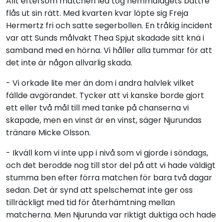
Allt eftersom matchen led tog hemmalagets bättre
flås ut sin rätt. Med kvarten kvar löpte sig Freja
Hermertz fri och satte segerbollen. En tråkig incident
var att Sunds målvakt Thea Spjut skadade sitt knä i
samband med en hörna. Vi håller alla tummar för att
det inte är någon allvarlig skada.
- Vi orkade lite mer än dom i andra halvlek vilket
fällde avgörandet. Tycker att vi kanske borde gjort
ett eller två mål till med tanke på chanserna vi
skapade, men en vinst är en vinst, säger Njurundas
tränare Micke Olsson.
- Ikväll kom vi inte upp i nivå som vi gjorde i söndags,
och det berodde nog till stor del på att vi hade väldigt
stumma ben efter förra matchen för bara två dagar
sedan. Det är synd att spelschemat inte ger oss
tillräckligt med tid för återhämtning mellan
matcherna. Men Njurunda var riktigt duktiga och hade