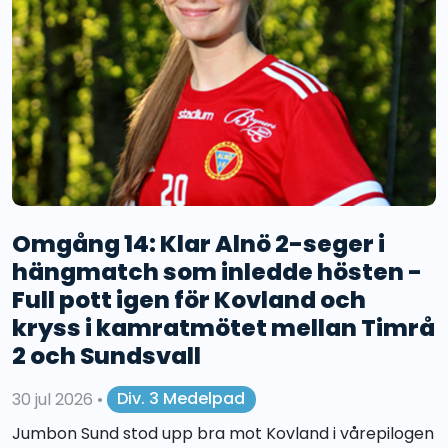
Omgång 14: Klar Alnö 2-seger i
hängmatch som inledde hösten -
Full pott igen för Kovland och
kryss i kamratmötet mellan Timrå
2 och Sundsvall
30 jul 2026
•
Div. 3 Medelpad
Jumbon Sund stod upp bra mot Kovland i vårepilogen