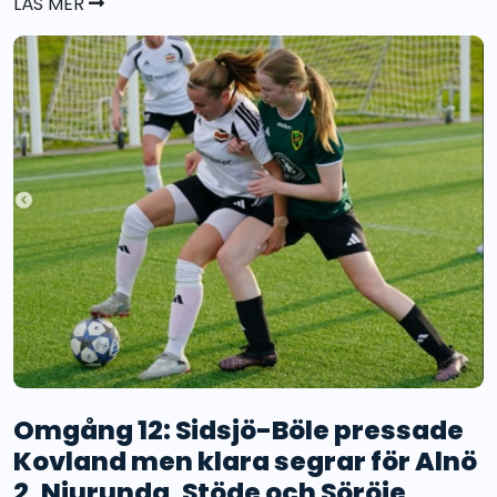
LÄS MER
Omgång 12: Sidsjö-Böle pressade
Kovland men klara segrar för Alnö
2, Njurunda, Stöde och Söröje