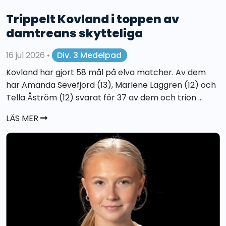
Trippelt Kovland i toppen av
damtreans skytteliga
16 jul 2026
•
Div. 3 Medelpad
Kovland har gjort 58 mål på elva matcher. Av dem
har Amanda Sevefjord (13), Marlene Laggren (12) och
Tella Åström (12) svarat för 37 av dem och trion ...
LÄS MER