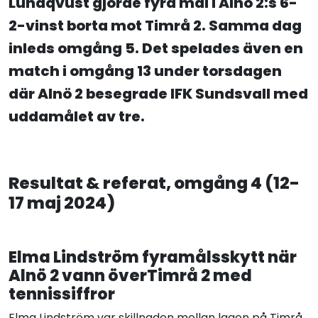
Lundqvust gjorde fyra mål i Alnö 2:s 6-
2-vinst borta mot Timrå 2. Samma dag
inleds omgång 5. Det spelades även en
match i omgång 13 under torsdagen
där Alnö 2 besegrade IFK Sundsvall med
uddamålet av tre.
Resultat & referat, omgång 4 (12-
17 maj 2024)
Elma Lindström fyramålsskytt när
Alnö 2 vann överTimrå 2 med
tennissiffror
Elma Lindström var skillnaden mellan lagen på Timrå