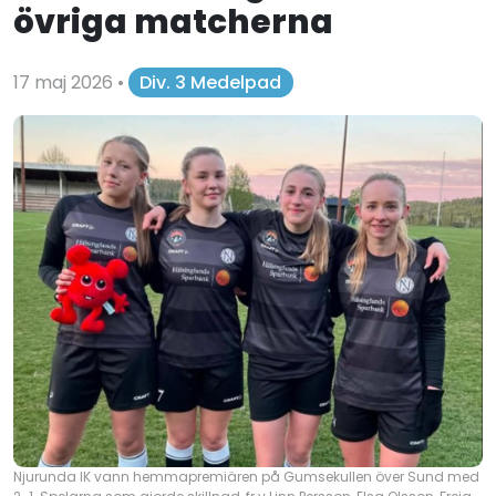
övriga matcherna
17 maj 2026
•
Div. 3 Medelpad
Njurunda IK vann hemmapremiären på Gumsekullen över Sund med