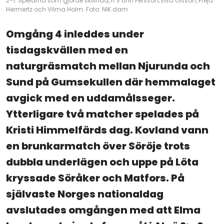
2-1. Spelarna som gjorde skillnad, fr v Linn Persson, Elsa Olsson, Freja
Hermertz och Vilma Holm. Foto: NIK dam.
Omgång 4 inleddes under
tisdagskvällen med en
naturgräsmatch mellan Njurunda och
Sund på Gumsekullen där hemmalaget
avgick med en uddamålsseger.
Ytterligare två matcher spelades på
Kristi Himmelfärds dag. Kovland vann
en brunkarmatch över Söröje trots
dubbla underlägen och uppe på Löta
kryssade Söråker och Matfors. P
å
självaste Norges nationaldag
avslutades omgången med att Elma