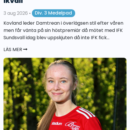
ikväll
3 aug 2026
•
Div. 3 Medelpad
Kovland leder Damtrean i överlägsen stil efter våren
men får vänta på sin höstpremiär då mötet med IFK
Sundsvall idag blev uppskjuten då inte IFK fick...
LÄS MER