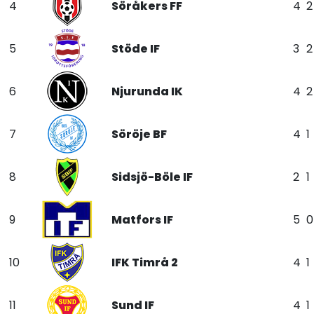
4
Söråkers FF
4
2
5
Stöde IF
3
2
6
Njurunda IK
4
2
7
Söröje BF
4
1
8
Sidsjö-Böle IF
2
1
9
Matfors IF
5
0
10
IFK Timrå 2
4
1
11
Sund IF
4
1