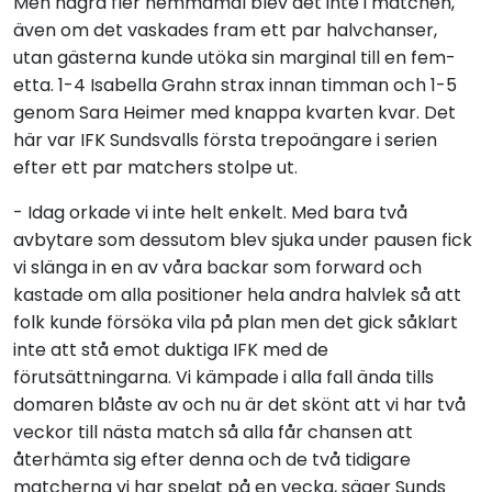
Men några fler hemmamål blev det inte i matchen,
även om det vaskades fram ett par halvchanser,
utan gästerna kunde utöka sin marginal till en fem-
etta. 1-4 Isabella Grahn strax innan timman och 1-5
genom Sara Heimer med knappa kvarten kvar. Det
här var IFK Sundsvalls första trepoängare i serien
efter ett par matchers stolpe ut.
- Idag orkade vi inte helt enkelt. Med bara två
avbytare som dessutom blev sjuka under pausen fick
vi slänga in en av våra backar som forward och
kastade om alla positioner hela andra halvlek så att
folk kunde försöka vila på plan men det gick såklart
inte att stå emot duktiga IFK med de
förutsättningarna. Vi kämpade i alla fall ända tills
domaren blåste av och nu är det skönt att vi har två
veckor till nästa match så alla får chansen att
återhämta sig efter denna och de två tidigare
matcherna vi har spelat på en vecka, säger Sunds