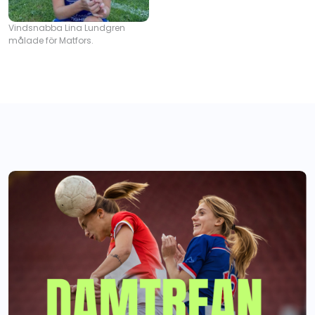
Vindsnabba Lina Lundgren
målade för Matfors.