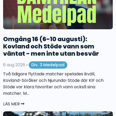
Omgång 16 (6-10 augusti):
Kovland och Stöde vann som
väntat - men inte utan besvär
6 aug 2026
•
Div. 3 Medelpad
Två tidigare flyttade matcher spelades ikväll,
Kovland-Söråker och Njurunda-Stöde där KIF och
Stöde var klara favoriter och vann också sina
matcher. M...
LÄS MER