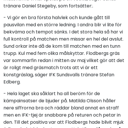
tränare Daniel Stegeby, som fortsätter:.
- Vi gör en bra första halvlek och kunde gått till
pausvilan med en större ledning. I andra blir vi lite för
bekväma och tempot sänks. I det stora hela så har vi
full kontroll på matchen men missar en hel del avslut.
Sund orkar inte då de kom till matchen med en tunn
trupp. Kul med fem olika målskyttar. Flodbergs gräs
var sommarfin redan i mitten av maj vilket gör att det
är roligt med gräsmatch trots att vi är ett
konstgräslag, säger IFK Sundsvalls tränare Stefan
Edberg.
- Hela laget ska såklart ha all beröm för de
kämpainsatser de bjuder på. Matilda Olsson håller
nere siffrorna bra och räddar bland annat en straff
men en IFK-tjej är snabbare på returen och petar in
den. Till det positiva var att Flodbergs hade blivit mjuk