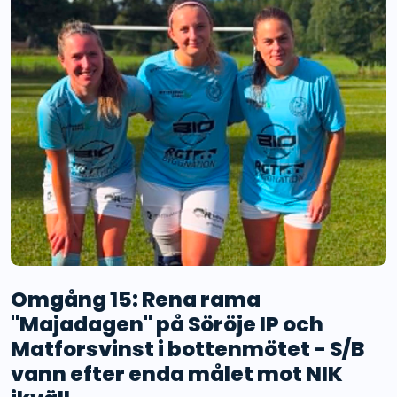
Omgång 15: Rena rama
"Majadagen" på Söröje IP och
Matforsvinst i bottenmötet - S/B
vann efter enda målet mot NIK