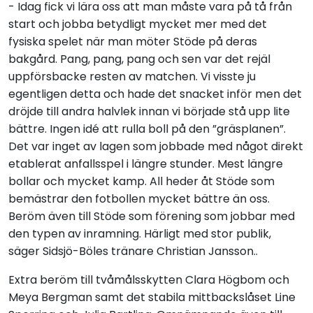
- Idag fick vi lära oss att man måste vara på tå från
start och jobba betydligt mycket mer med det
fysiska spelet när man möter Stöde på deras
bakgård. Pang, pang, pang och sen var det rejäl
uppförsbacke resten av matchen. Vi visste ju
egentligen detta och hade det snacket inför men det
dröjde till andra halvlek innan vi började stå upp lite
bättre. Ingen idé att rulla boll på den ”gräsplanen”.
Det var inget av lagen som jobbade med något direkt
etablerat anfallsspel i längre stunder. Mest längre
bollar och mycket kamp. All heder åt Stöde som
bemästrar den fotbollen mycket bättre än oss.
Beröm även till Stöde som förening som jobbar med
den typen av inramning. Härligt med stor publik,
säger Sidsjö-Böles tränare Christian Jansson..
Extra beröm till tvåmålsskytten Clara Högbom och
Meya Bergman samt det stabila mittbackslåset Line