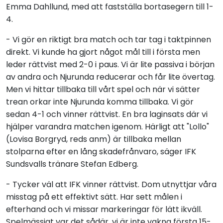
Emma Dahllund, med att fastställa bortasegern till 1-
4.
- Vi gör en riktigt bra match och tar tag i taktpinnen
direkt. Vi kunde ha gjort något mål till i första men
leder rättvist med 2-0 i paus. Vi är lite passiva i början
av andra och Njurunda reducerar och får lite övertag.
Men vi hittar tillbaka till vårt spel och när vi sätter
trean orkar inte Njurunda komma tillbaka. Vi gör
sedan 4-1 och vinner rättvist. En bra laginsats där vi
hjälper varandra matchen igenom. Härligt att "Lollo"
(Lovisa Borgryd, reds anm) är tillbaka mellan
stolparna efter en lång skadefrånvaro, säger IFK
Sundsvalls tränare Stefan Edberg.
- Tycker väl att IFK vinner rättvist. Dom utnyttjar våra
misstag på ett effektivt sätt. Har sett målen i
efterhand och vi missar markeringar för lätt ikväll.
Spelmässigt var det sådär, vi är inte vakna första 15-