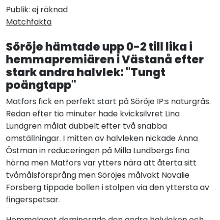
Publik: ej räknad
Matchfakta
Söröje hämtade upp 0-2 till lika i
hemmapremiären i Västanå efter
stark andra halvlek: "Tungt
poängtapp"
Matfors fick en perfekt start på Söröje IP:s naturgräs.
Redan efter tio minuter hade kvicksilvret Lina
Lundgren målat dubbelt efter två snabba
omställningar. I mitten av halvleken nickade Anna
Östman in reduceringen på Milla Lundbergs fina
hörna men Matfors var ytters nära att återta sitt
tvåmålsförsprång men Söröjes målvakt Novalie
Forsberg tippade bollen i stolpen via den yttersta av
fingerspetsar.
Hemmalaget dominerade den andra halvleken och