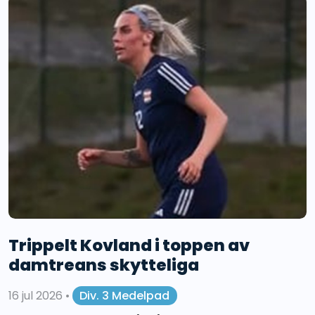
Trippelt Kovland i toppen av
damtreans skytteliga
16 jul 2026
•
Div. 3 Medelpad