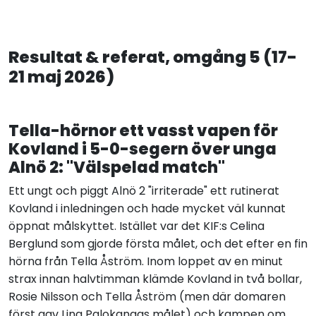
Resultat & referat, omgång 5 (17-
21 maj 2026)
Tella-hörnor ett vasst vapen för
Kovland i 5-0-segern över unga
Alnö 2: "Välspelad match"
Ett ungt och piggt Alnö 2 "irriterade" ett rutinerat
Kovland i inledningen och hade mycket väl kunnat
öppnat målskyttet. Istället var det KIF:s Celina
Berglund som gjorde första målet, och det efter en fin
hörna från Tella Åström. Inom loppet av en minut
strax innan halvtimman klämde Kovland in två bollar,
Rosie Nilsson och Tella Åström (men där domaren
först gav Lina Palokangas målet) och kampen om