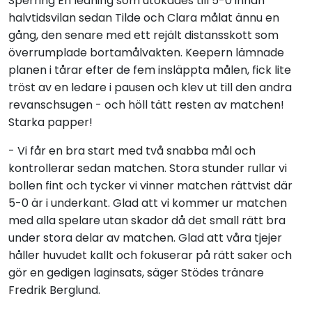
Sperring En ledning som utökades till 5-0 innan
halvtidsvilan sedan Tilde och Clara målat ännu en
gång, den senare med ett rejält distansskott som
överrumplade bortamålvakten. Keepern lämnade
planen i tårar efter de fem insläppta målen, fick lite
tröst av en ledare i pausen och klev ut till den andra
revanschsugen - och höll tätt resten av matchen!
Starka papper!
- Vi får en bra start med två snabba mål och
kontrollerar sedan matchen. Stora stunder rullar vi
bollen fint och tycker vi vinner matchen rättvist där
5-0 är i underkant. Glad att vi kommer ur matchen
med alla spelare utan skador då det small rätt bra
under stora delar av matchen. Glad att våra tjejer
håller huvudet kallt och fokuserar på rätt saker och
gör en gedigen laginsats, säger Stödes tränare
Fredrik Berglund.