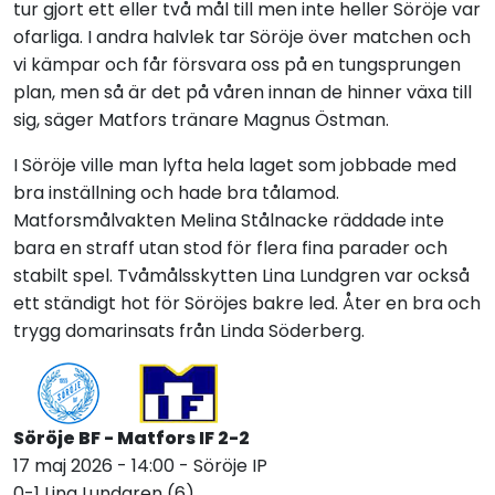
tur gjort ett eller två mål till men inte heller Söröje var
ofarliga. I andra halvlek tar Söröje över matchen och
vi kämpar och får försvara oss på en tungsprungen
plan, men så är det på våren innan de hinner växa till
sig, säger Matfors tränare Magnus Östman.
I Söröje ville man lyfta hela laget som jobbade med
bra inställning och hade bra tålamod.
Matforsmålvakten Melina Stålnacke räddade inte
bara en straff utan stod för flera fina parader och
stabilt spel. Tvåmålsskytten Lina Lundgren var också
ett ständigt hot för Söröjes bakre led. Åter en bra och
trygg domarinsats från Linda Söderberg.
Söröje BF - Matfors IF 2-2
17 maj 2026 - 14:00 - Söröje IP
0-1 Lina Lundgren (6)