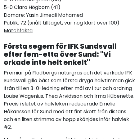
5-0 Clara Högbom (41)
Domare: Yasin Jimeali Mohamed
Publik: 72 (snålt tilltaget, var nog klart över 100)
Matchfakta
Första segern för IFK Sundsvall
efter fem-etta över Sund: "Vi
orkade inte helt enkelt"
Premiär på Flodbergs naturgräs och det verkade IFK
Sundsvall gilla bäst som första dryga halvtimman gick
ifrån till en 3-0-ledning efter mål av i tur och ordning
Louise Wagenius, Thea Arvidsson och Irma Hübenette.
Precis i slutet av halvleken reducerade Emelie
Håkansson för Sund med ett fint skott från distans
och en liten strimma av hopp skönjdes inför halvlek
#2.