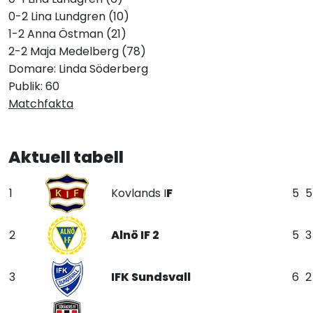
0-2 Lina Lundgren (10)
1-2 Anna Östman (21)
2-2 Maja Medelberg (78)
Domare: Linda Söderberg
Publik: 60
Matchfakta
Aktuell tabell
1
Kovlands I
F
5
5
2
Alnö IF 2
5
3
3
IFK Sundsvall
6
2