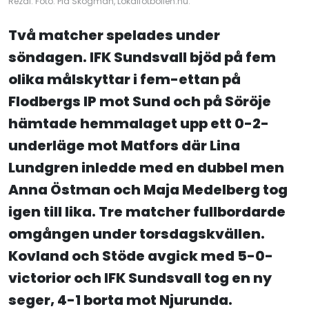
Rezai. Foto: Pia Skogman, Lokalfotbollen.nu.
Två matcher spelades under
söndagen. IFK Sundsvall bjöd på fem
olika målskyttar i fem-ettan på
Flodbergs IP mot Sund och på Söröje
hämtade hemmalaget upp ett 0-2-
underläge mot Matfors där Lina
Lundgren inledde med en dubbel men
Anna Östman och Maja Medelberg tog
igen till lika. Tre matcher fullbordarde
omgången under torsdagskvällen.
Kovland och Stöde avgick med 5-0-
victorior och IFK Sundsvall tog en ny
seger, 4-1 borta mot Njurunda.