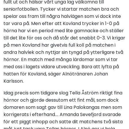
fullt ut och hälsar vårt unga lag välkomna till
seniorfotbollen. Tycker vi startar matchen bra och
spelar oss fram till några halvlägen som vi dock inte
tar vara på. Men efter att Kovland trycker in 1-0 på
hörna har vi en period med lite gamnacke och ställer
till det lite för oss och då står det snabbt 0-3. Vi krigar
på men Kovland har givetvis full koll på matchen i
andra halvlek och nyttjar sin tyngd på ytterligare två
hörnor. En match med många lärdomar som vi tar
med oss i lagets vidare utveckling. Bara att lyfta på
hatten för Kovland, säger Alnötränaren Johan
Karlsson.
Idag precis som tidigare slog Tella Åström riktigt fina
hörnor och gjorde dessutom ett fint mål, som dock
domaren som sagt gav till Lina Palokangas men som
korrigerats i efterhand.... Amanda Sevefjord svarade
för ett piggt inhopp och satte dit matchens två sista
mål, just tack vare Tellas hörnor. I Alnö ger vi hela