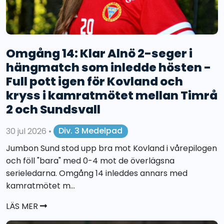
Omgång 14: Klar Alnö 2-seger i
hängmatch som inledde hösten -
Full pott igen för Kovland och
kryss i kamratmötet mellan Timrå
2 och Sundsvall
30 jul 2026
•
Div. 3 Medelpad
Jumbon Sund stod upp bra mot Kovland i vårepilogen
och föll "bara" med 0-4 mot de överlägsna
serieledarna. Omgång 14 inleddes annars med
kamratmötet m...
LÄS MER