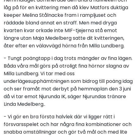
låg på för en kvittering men då klev Matfors duktiga
keeper Melina Stålnacke fram i rampljuset och
räddade bland annat en straff. Men med dryga
kvarten kvar orkade inte MIF-tjejerna stå emot
längre utan Maja Medelberg satte dit kvitteringen,
åter efter en välavvägd hörna från Milla Lundberg.
- Tungt poängtapp i dag trots mängder av fina lägen.
Båda våra mål görs på otroligt fina hörnor slagna av
Milla Lundberg. Vi tar med oss
underlägesupphämtningen som bidrog till poäng idag
och ser framåt mot derbyt på hemmaplan den 3 juni
då vi tar emot Njurunda IK, säger Njurundas tränare
Linda Medelberg..
- Vi gör en bra första halvlek där vi ligger rätt i
försvarsspelet och har några fina kombinationer och
snabba omställningar och gör två mål och med lite