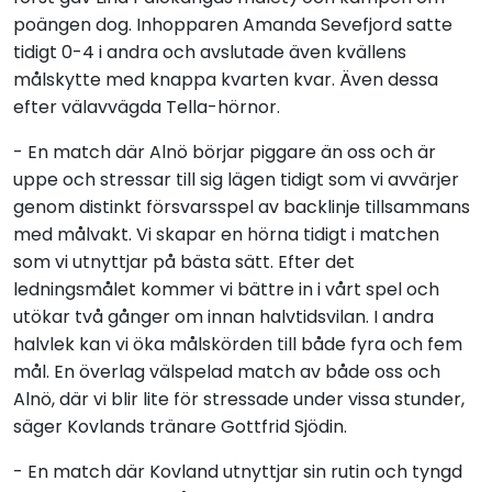
poängen dog. Inhopparen Amanda Sevefjord satte
tidigt 0-4 i andra och avslutade även kvällens
målskytte med knappa kvarten kvar. Även dessa
efter välavvägda Tella-hörnor.
- En match där Alnö börjar piggare än oss och är
uppe och stressar till sig lägen tidigt som vi avvärjer
genom distinkt försvarsspel av backlinje tillsammans
med målvakt. Vi skapar en hörna tidigt i matchen
som vi utnyttjar på bästa sätt. Efter det
ledningsmålet kommer vi bättre in i vårt spel och
utökar två gånger om innan halvtidsvilan. I andra
halvlek kan vi öka målskörden till både fyra och fem
mål. En överlag välspelad match av både oss och
Alnö, där vi blir lite för stressade under vissa stunder,
säger Kovlands tränare Gottfrid Sjödin.
- En match där Kovland utnyttjar sin rutin och tyngd