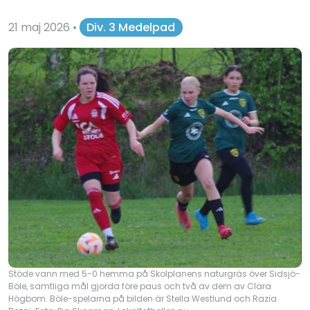
21 maj 2026
•
Div. 3 Medelpad
Stöde vann med 5-0 hemma på Skolplanens naturgräs över Sidsjö-
Böle, samtliga mål gjorda före paus och två av dem av Clara
Högbom. Böle-spelarna på bilden är Stella Westlund och Razia