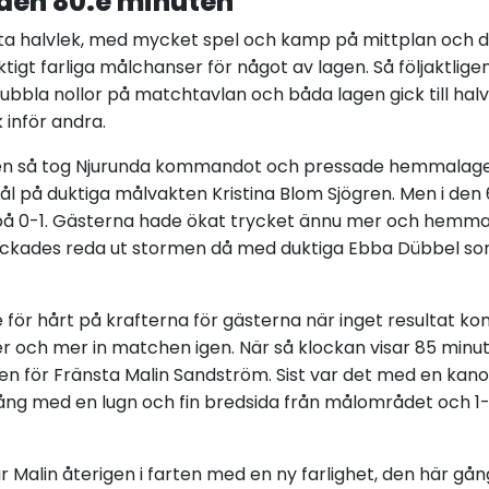
 den 80:e minuten
sta halvlek, med mycket spel och kamp på mittplan och dä
tigt farliga målchanser för något av lagen. Så följaktlige
la nollor på matchtavlan och båda lagen gick till halvti
k inför andra.
igen så tog Njurunda kommandot och pressade hemmalage
hål på duktiga målvakten Kristina Blom Sjögren. Men i den
på 0-1. Gästerna hade ökat trycket ännu mer och hemmaf
yckades reda ut stormen då med duktiga Ebba Dübbel so
e för hårt på krafterna för gästerna när inget resultat k
 och mer in matchen igen. När så klockan visar 85 minuter
en för Fränsta Malin Sandström. Sist var det med en kano
ång med en lugn och fin bredsida från målområdet och 1
 Malin återigen i farten med en ny farlighet, den här gå