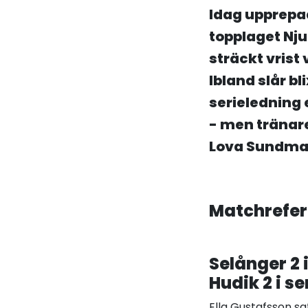
Idag upprepa
topplaget Nju
sträckt vrist
Ibland slår bl
serieledning 
- men tränare
Lova Sundman 
Matchrefer
Selånger 2 
Hudik 2 i se
Ella Gustafsson sa