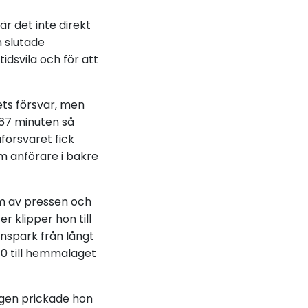
r det inte direkt
n slutade
dsvila och för att
ts försvar, men
 67 minuten så
örsvaret fick
m anförare i bakre
om av pressen och
 klipper hon till
nspark från långt
-0 till hemmalaget
ngen prickade hon