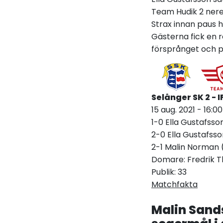
Team Hudik 2 ner
Strax innan paus 
Gästerna fick en r
försprånget och 
Selånger SK 2 - 
15 aug. 2021 - 16:
1-0 Ella Gustafsso
2-0 Ella Gustafsso
2-1 Malin Norman 
Domare: Fredrik T
Publik:
33
Matchfakta
Malin Sand