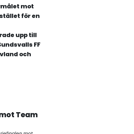
rmålet mot
tället för en
rade upp till
Sundsvalls FF
ovland och
l mot Team
eriefinalen mot