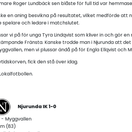
mare Roger Lundbäck sen blåste för full tid var hemmas
e en aning besvikna på resultatet, vilket medförde att n
de spelare och ledare i matchslutet.
ar vi på för unga Tyra Lindqvist som kliver in och gör en r
 kämpande Fränsta. Kanske trodde man i Njurunda att det 
ggvallen, men vi plussar ändå på för Engla Ellqvist och 
tidskorven, fick den stå över idag.
okalfotbollen.
Njurunda IK 1-
0
00 - Myggvallen
öm (83)