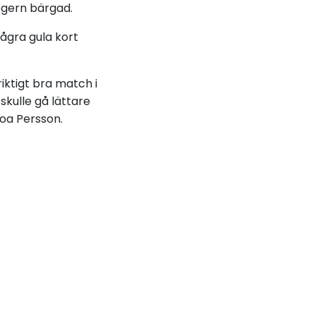
egern bärgad.
ågra gula kort
iktigt bra match i
skulle gå lättare
Moa Persson.