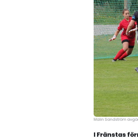
Malin Sandström avgör 
I Fränstas fö