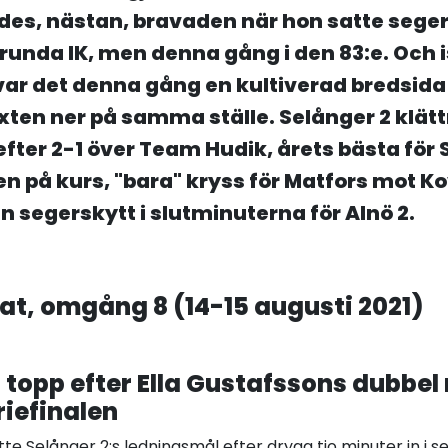
des, nästan, bravaden när hon satte sege
runda IK, men denna gång i den 83:e. Och is
 var det denna gång en kultiverad bredsida
ixten ner på samma ställe. Selånger 2 klätt
efter 2-1 över Team Hudik, årets bästa för 
n på kurs, "bara" kryss för Matfors mot K
segerskytt i slutminuterna för Alnö 2.
at, omgång 8 (14-15 augusti 2021)
i topp efter Ella Gustafssons dubbe
riefinalen
tte Selånger 2:s ledningsmål efter dryga tio minuter in i s