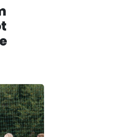
m
t
:e