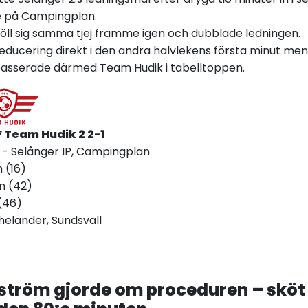
e på Campingplan.
höll sig samma tjej framme igen och dubblade ledningen.
educering direkt i den andra halvlekens första minut men
passerade därmed Team Hudik i tabelltoppen.
IF Team Hudik 2 2-
1
00 - Selånger IP, Campingplan
n (16)
n (42)
(46)
helander, Sundsvall
ström gjorde om proceduren – sköt