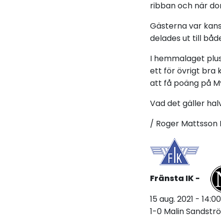
ribban och när do
Gästerna var kansk
delades ut till bå
I hemmalaget pluss
ett för övrigt bra
att få poäng på My
Vad det gäller halv
/ Roger Mattsson L
Fränsta IK -
15 aug. 2021 - 14:
1-0 Malin Sandstr