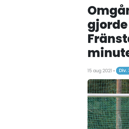
Omgån
gjorde
Fränst
minut
15 aug 2021
•
Div.