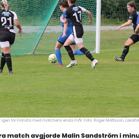
igen för Fränsta med matchens enda mål. Foto: Roger Mattsson, Lokalfot
rra match avgjorde Malin Sandström i minu