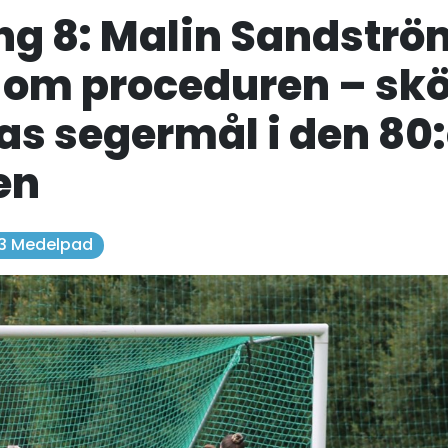
g 8: Malin Sandströ
 om proceduren – skö
as segermål i den 80
en
 3 Medelpad