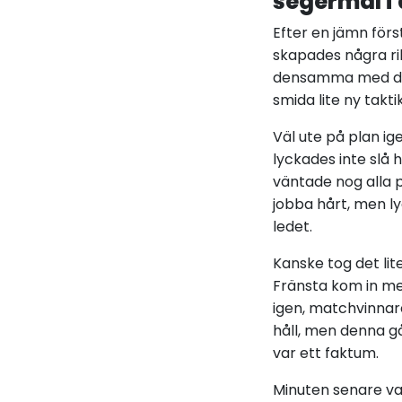
segermål i
Efter en jämn för
skapades några rik
densamma med dubb
smida lite ny takti
Väl ute på plan 
lyckades inte slå 
väntade nog alla 
jobba hårt, men l
ledet.
Kanske tog det lit
Fränsta kom in mer
igen, matchvinnar
håll, men denna g
var ett faktum.
Minuten senare var