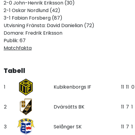
2-0 John-Henrik Eriksson (30)
2-1 Oskar Nordlund (42)
3-1 Fabian Forsberg (87)
Utvisning Fränsta: David Danielian (72)
Domare: Fredrik Eriksson
Publik: 67
Matchfakta
Tabell
1
Kubikenborgs IF
11
11
0
2
Dvärsätts BK
11
7
1
3
Selånger SK
11
7
1