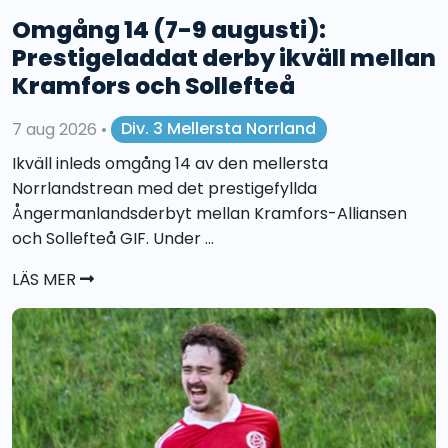
Omgång 14 (7-9 augusti):
Prestigeladdat derby ikväll mellan
Kramfors och Sollefteå
7 aug 2026
•
Div. 3 Mellersta Norrland
Ikväll inleds omgång 14 av den mellersta
Norrlandstrean med det prestigefyllda
Ångermanlandsderbyt mellan Kramfors-Alliansen
och Sollefteå GIF. Under ...
LÄS MER