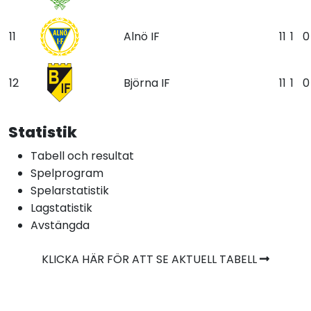
11
Alnö IF
11
1
0
12
Björna IF
11
1
0
Statistik
Tabell och resultat
Spelprogram
Spelarstatistik
Lagstatistik
Avstängda
KLICKA HÄR FÖR ATT SE AKTUELL TABELL