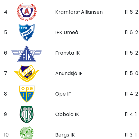
4
Kramfors-Alliansen
11
6
2
5
IFK Umeå
11
6
2
6
Fränsta IK
11
5
2
7
Anundsjö IF
11
5
0
8
Ope IF
11
4
2
9
Obbola IK
11
4
1
10
Bergs IK
11
3
1