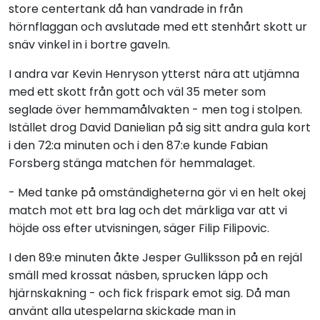
store centertank då han vandrade in från
hörnflaggan och avslutade med ett stenhårt skott ur
snäv vinkel in i bortre gaveln.
I andra var Kevin Henryson ytterst nära att utjämna
med ett skott från gott och väl 35 meter som
seglade över hemmamålvakten - men tog i stolpen.
Istället drog David Danielian på sig sitt andra gula kort
i den 72:a minuten och i den 87:e kunde Fabian
Forsberg stänga matchen för hemmalaget.
- Med tanke på omständigheterna gör vi en helt okej
match mot ett bra lag och det märkliga var att vi
höjde oss efter utvisningen, säger Filip Filipovic.
I den 89:e minuten åkte Jesper Gulliksson på en rejäl
smäll med krossat näsben, sprucken läpp och
hjärnskakning - och fick frispark emot sig. Då man
använt alla utespelarna skickade man in