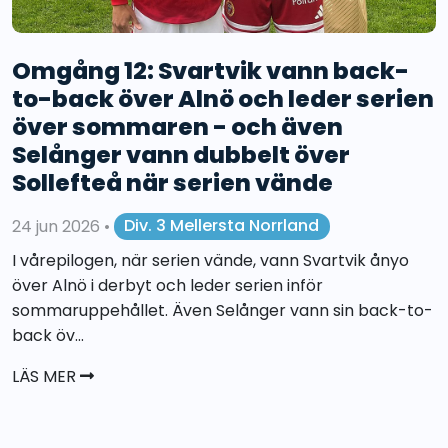
Omgång 12: Svartvik vann back-
to-back över Alnö och leder serien
över sommaren - och även
Selånger vann dubbelt över
Sollefteå när serien vände
24 jun 2026
•
Div. 3 Mellersta Norrland
I vårepilogen, när serien vände, vann Svartvik ånyo
över Alnö i derbyt och leder serien inför
sommaruppehållet. Även Selånger vann sin back-to-
back öv...
LÄS MER