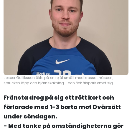
Jesper Gulliksson åkte på en rejäl smäll med krossat näsben,
sprucken läpp och hjärnskakning - och fick frispark emot sig.
Fränsta drog på sig ett rött kort och
förlorade med 1-3 borta mot Dvärsätt
under söndagen.
- Med tanke på omständigheterna gör