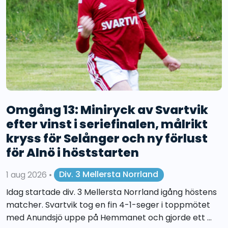
Omgång 13: Miniryck av Svartvik
efter vinst i seriefinalen, målrikt
kryss för Selånger och ny förlust
för Alnö i höststarten
1 aug 2026
•
Div. 3 Mellersta Norrland
Idag startade div. 3 Mellersta Norrland igång höstens
matcher. Svartvik tog en fin 4-1-seger i toppmötet
med Anundsjö uppe på Hemmanet och gjorde ett ...