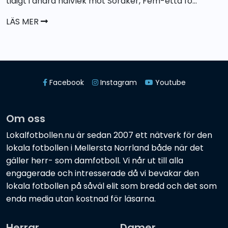
tidigt i andra halvlek mot Söråker, Fem-etta fö...
LÄS MER
Facebook
Instagram
Youtube
Om oss
Lokalfotbollen.nu är sedan 2007 ett nätverk för den
lokala fotbollen i Mellersta Norrland både när det
gäller herr- som damfotboll. Vi når ut till alla
engagerade och intresserade då vi bevakar den
lokala fotbollen på såväl elit som bredd och det som
enda media utan kostnad för läsarna.
Herrar
Damer