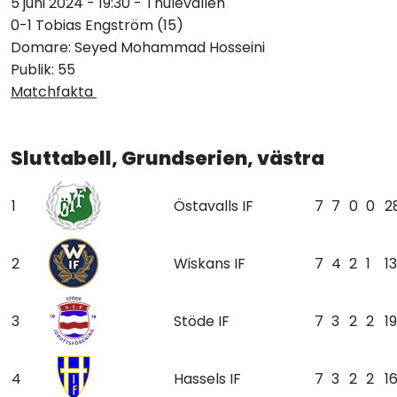
5 juni 2024 - 19:30 - Thulevallen
0-1 Tobias Engström (15)
Domare: Seyed Mohammad Hosseini
Publik: 55
Matchfakta
Sluttabell, Grundserien, västra
1
Östavalls IF
7
7
0
0
2
2
Wiskans IF
7
4
2
1
13
3
Stöde IF
7
3
2
2
19
4
Hassels IF
7
3
2
2
1