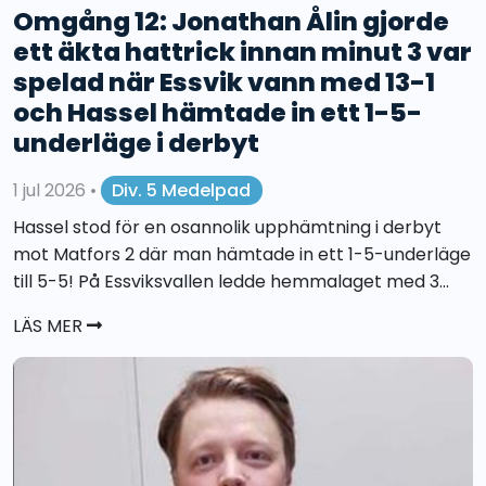
Omgång 12: Jonathan Ålin gjorde
ett äkta hattrick innan minut 3 var
spelad när Essvik vann med 13-1
och Hassel hämtade in ett 1-5-
underläge i derbyt
1 jul 2026
•
Div. 5 Medelpad
Hassel stod för en osannolik upphämtning i derbyt
mot Matfors 2 där man hämtade in ett 1-5-underläge
till 5-5! På Essviksvallen ledde hemmalaget med 3...
LÄS MER