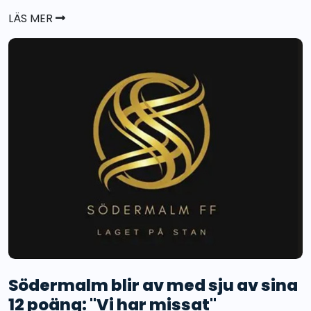
LÄS MER
Södermalm blir av med sju av sina
12 poäng: "Vi har missat"