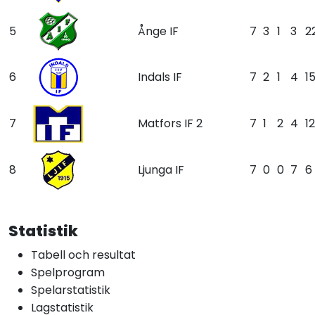
5
Ånge IF
7
3
1
3
2
6
Indals IF
7
2
1
4
1
7
Matfors IF 2
7
1
2
4
12
8
Ljunga IF
7
0
0
7
6
Statistik
Tabell och resultat
Spelprogram
Spelarstatistik
Lagstatistik