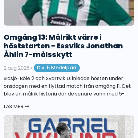
Omgång 13: Målrikt värre i
höststarten - Essviks Jonathan
Åhlin 7-målsskytt
2 aug 2026
•
Div. 5 Medelpad
Sidsjö-Böle 2 och Svartvik U. inledde hösten under
onsdagen med en flyttad match från omgång 11. Det
blev en målrik historia där de senare vann med 5-...
LÄS MER