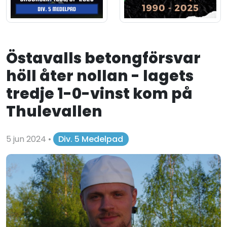
Östavalls betongförsvar
höll åter nollan - lagets
tredje 1-0-vinst kom på
Thulevallen
5 jun 2024
•
Div. 5 Medelpad