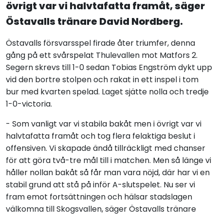
övrigt var vi halvtafatta framåt, säger
Östavalls tränare David Nordberg.
Östavalls försvarsspel firade åter triumfer, denna
gång på ett svårspelat Thulevallen mot Matfors 2.
Segern skrevs till 1-0 sedan Tobias Engström dykt upp
vid den bortre stolpen och rakat in ett inspel i tom
bur med kvarten spelad. Laget sjätte nolla och tredje
1-0-victoria.
- Som vanligt var vi stabila bakåt men i övrigt var vi
halvtafatta framåt och tog flera felaktiga beslut i
offensiven. Vi skapade ändå tillräckligt med chanser
för att göra två-tre mål till i matchen. Men så länge vi
håller nollan bakåt så får man vara nöjd, där har vi en
stabil grund att stå på inför A-slutspelet. Nu ser vi
fram emot fortsättningen och hälsar stadslagen
välkomna till Skogsvallen, säger Östavalls tränare