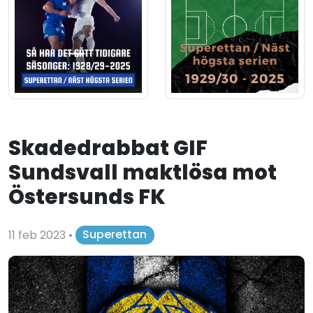
Skadedrabbat GIF
Sundsvall maktlösa mot
Östersunds FK
11 feb 2023
•
Superettan