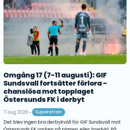
Omgång 17 (7-11 augusti): GIF
Sundsvall fortsätter förlora -
chanslösa mot topplaget
Östersunds FK i derbyt
7 aug 2026
•
Superettan
Det blev ingen bra derbykväll för GIF Sundsvall mot
Östersunds FK varken på planen, eller bredvid. På