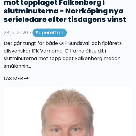
mot topplaget Falkenberg i
slutminuterna - Norrköping nya
serieledare efter tisdagens vinst
28 jul 2026
•
Superettan
Det går tungt för både GIF Sundsvall och fjolårets
allsvenskar IFK Värnamo. Giffarna åkte dit i
slutminuterna mot topplaget Falkenberg medan
smålännin...
LÄS MER