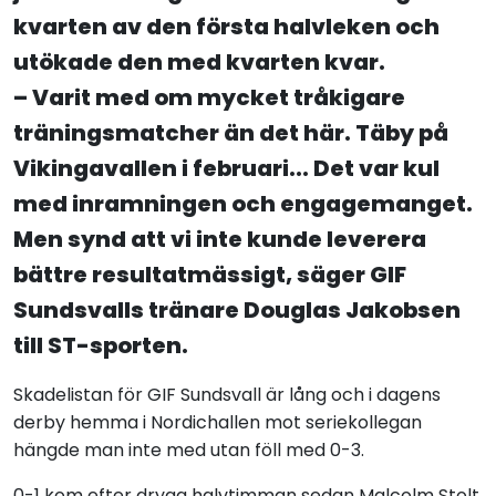
kvarten av den första halvleken och
utökade den med kvarten kvar.
– Varit med om mycket tråkigare
träningsmatcher än det här. Täby på
Vikingavallen i februari... Det var kul
med inramningen och engagemanget.
Men synd att vi inte kunde leverera
bättre resultatmässigt, säger GIF
Sundsvalls tränare Douglas Jakobsen
till
ST-sporten
.
Skadelistan för GIF Sundsvall är lång och i dagens
derby hemma i Nordichallen mot seriekollegan
hängde man inte med utan föll med 0-3.
0-1 kom efter dryga halvtimman sedan Malcolm Stolt