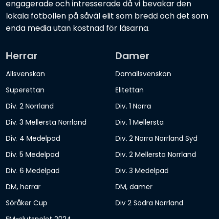
engagerade och intresserade då vi bevakar den
lokala fotbollen på såväl elit som bredd och det som
enda media utan kostnad för läsarna.
Herrar
Damer
Allsvenskan
Damallsvenskan
Superettan
Elitettan
Div. 2 Norrland
Div. 1 Norra
Div. 3 Mellersta Norrland
Div. 1 Mellersta
Div. 4 Medelpad
Div. 2 Norra Norrland Syd
Div. 5 Medelpad
Div. 2 Mellersta Norrland
Div. 6 Medelpad
Div. 3 Medelpad
DM, herrar
DM, damer
Söråker Cup
Div 2 Södra Norrland
EM-slutspelet 2024