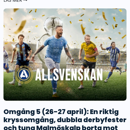
LÄS MER
Omgång 5 (26-27 april): En riktig
kryssomgång, dubbla derbyfester
och tung Malmöskalp borta mot