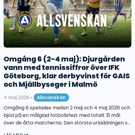
Omgång 6 (2-4 maj): Djurgården
vann med tennissiffror över IFK
Göteborg, klar derbyvinst för GAIS
och Mjällbyseger i Malmö
4 maj 2026
•
Allsvenskan
Omgång 6 spelades mellan 2 maj och 4 maj 2026 och
bjöd på en målglad fotbollsfest med totalt 31 mål
över de åtta matcherna. Den största urladdningen s...