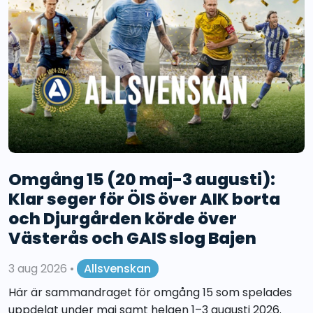
Omgång 15 (20 maj-3 augusti):
Klar seger för ÖIS över AIK borta
och Djurgården körde över
Västerås och GAIS slog Bajen
3 aug 2026
•
Allsvenskan
Här är sammandraget för omgång 15 som spelades
uppdelat under maj samt helgen 1–3 augusti 2026.