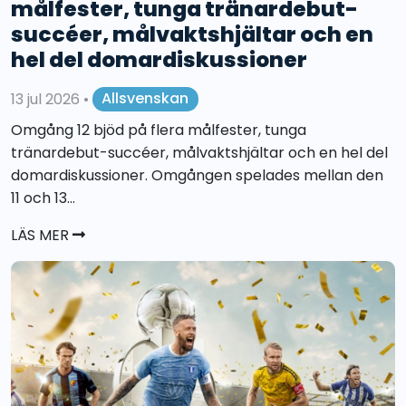
målfester, tunga tränardebut-
succéer, målvaktshjältar och en
hel del domardiskussioner
13 jul 2026
•
Allsvenskan
Omgång 12 bjöd på flera målfester, tunga
tränardebut-succéer, målvaktshjältar och en hel del
domardiskussioner. Omgången spelades mellan den
11 och 13...
LÄS MER