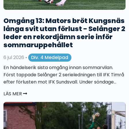
Omgång 13: Mators bröt Kungsnäs
långa svit utan förlust - Selånger 2
leder en rekordjämn serie inför
sommaruppehållet
6 jul 2026
•
Div. 4 Medelpad
En händelserik sista omgång innan sommarvilan.
Först tappade Selånger 2 serieledningen till IFK Timrå
efter förlusten mot IFK Sundsvall. Under söndage...
LÄS MER