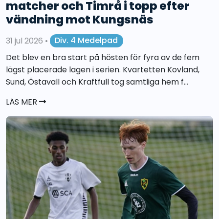
matcher och Timrå i topp efter
vändning mot Kungsnäs
31 jul 2026
•
Div. 4 Medelpad
Det blev en bra start på hösten för fyra av de fem
lägst placerade lagen i serien. Kvartetten Kovland,
Sund, Östavall och Kraftfull tog samtliga hem f...
LÄS MER