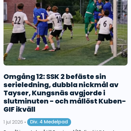
Omgång 12: SSK 2 befäste sin
serieledning, dubbla nickmål av
Tayser, Kungsnäs avgjorde i
slutminuten - och mållöst Kuben-
GIF ikväll
1 jul 2026
•
Div. 4 Medelpad