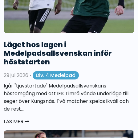
Läget hos lagen i
Medelpadsallsvenskan inför
höststarten
29 jul 2026
•
Div. 4 Medelpad
Igår "tjuvstartade" Medelpadsallsvenskans
höstomgång med att IFK Timrå vände underläge till
seger över Kungsnäs. Två matcher spelas ikväll och
de rest...
LÄS MER