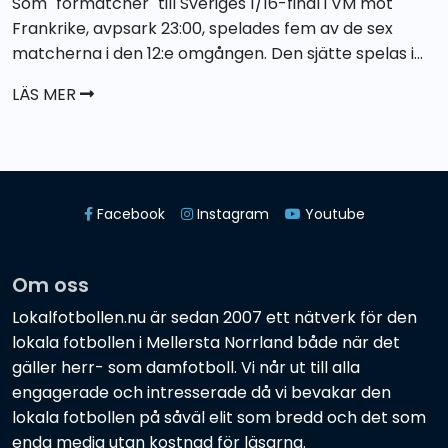
Som "förmatcher" till Sveriges 1/16-final i VM mot
Frankrike, avpsark 23:00, spelades fem av de sex
matcherna i den 12:e omgången. Den sjätte spelas i...
LÄS MER
Facebook
Instagram
Youtube
Om oss
Lokalfotbollen.nu är sedan 2007 ett nätverk för den
lokala fotbollen i Mellersta Norrland både när det
gäller herr- som damfotboll. Vi når ut till alla
engagerade och intresserade då vi bevakar den
lokala fotbollen på såväl elit som bredd och det som
enda media utan kostnad för läsarna.