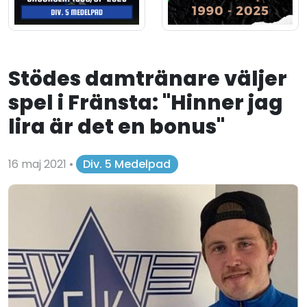
Stödes damtränare väljer
spel i Fränsta: "Hinner jag
lira är det en bonus"
16 maj 2021
•
Div. 5 Medelpad