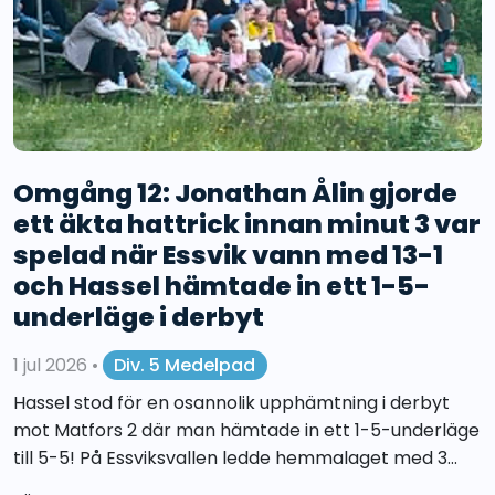
Omgång 12: Jonathan Ålin gjorde
ett äkta hattrick innan minut 3 var
spelad när Essvik vann med 13-1
och Hassel hämtade in ett 1-5-
underläge i derbyt
1 jul 2026
•
Div. 5 Medelpad
Hassel stod för en osannolik upphämtning i derbyt
mot Matfors 2 där man hämtade in ett 1-5-underläge
till 5-5! På Essviksvallen ledde hemmalaget med 3...