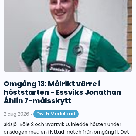
Omgång 13: Målrikt värre i
höststarten - Essviks Jonathan
Åhlin 7-målsskytt
2 aug 2026
•
Div. 5 Medelpad
Sidsjö-Böle 2 och Svartvik U. inledde hösten under
onsdagen med en flyttad match från omgång 11. Det