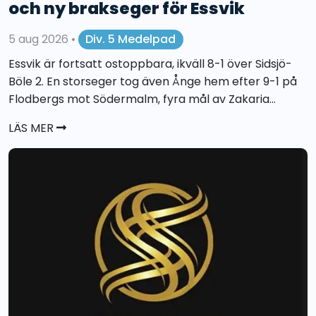
och ny brakseger för Essvik
5 aug 2026
•
Div. 5 Medelpad
Essvik är fortsatt ostoppbara, ikväll 8-1 över Sidsjö-
Böle 2. En storseger tog även Ånge hem efter 9-1 på
Flodbergs mot Södermalm, fyra mål av Zakaria...
LÄS MER