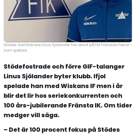
Stödes damtränare Linus Sjölander har skrivit på för Fränstas herrar -
som spelare.
Stödefostrade och förre GIF-talanger
Linus Sjölander byter klubb. Ifjol
spelade han med Wiskans IF men i år
blir det lir hos seriekonkurrenten och
100 års-jubilerande Fränsta IK. Om tider
medger vill säga.
– Det är 100 procent fokus på Stödes