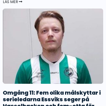
LÄS MER
Omgång 11: Fem olika målskyttar i
serieledarna Essviks seger på
Hasselbacken och fem-etta för