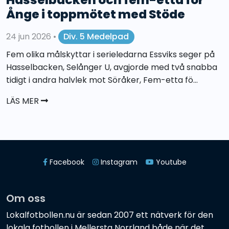
Ånge i toppmötet med Stöde
24 jun 2026
•
Div. 5 Medelpad
Fem olika målskyttar i serieledarna Essviks seger på
Hasselbacken, Selånger U, avgjorde med två snabba
tidigt i andra halvlek mot Söråker, Fem-etta fö...
LÄS MER
Facebook
Instagram
Youtube
Om oss
Lokalfotbollen.nu är sedan 2007 ett nätverk för den
lokala fotbollen i Mellersta Norrland både när det