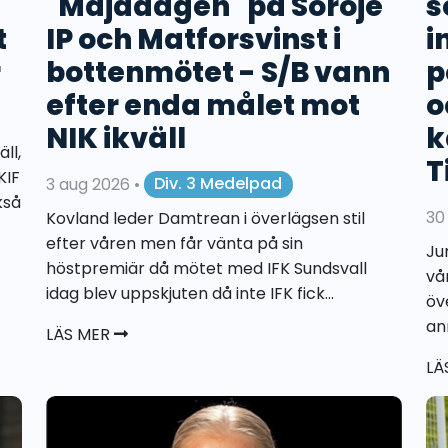
"Majadagen" på Söröje
s
t
IP och Matforsvinst i
i
r
bottenmötet - S/B vann
p
efter enda målet mot
o
NIK ikväll
k
ll,
T
KIF
3 aug 2026
•
Div. 3 Medelpad
kså
30
Kovland leder Damtrean i överlägsen stil
efter våren men får vänta på sin
Ju
höstpremiär då mötet med IFK Sundsvall
vå
idag blev uppskjuten då inte IFK fick...
öv
an
LÄS MER
LÄ