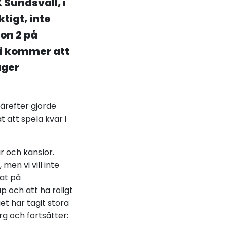
K Sundsvall, i
tigt, inte
ion 2 på
vi kommer att
äger
Därefter gjorde
 att spela kvar i
r och känslor.
men vi vill inte
tat på
p och att ha roligt
et har tagit stora
g och fortsätter: