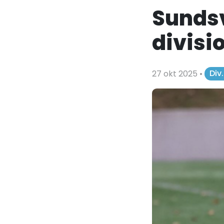
Sundsv
divisi
27 okt 2025
•
Div