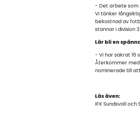
- Det arbete som v
Vi tänker långsiktig
bekostnad av fotbo
stannar i division 
Lär bli en spänn
- Vi har säkrat 16 
Återkommer med me
nominerade till att
Läs även:
IFK Sundsvall och 