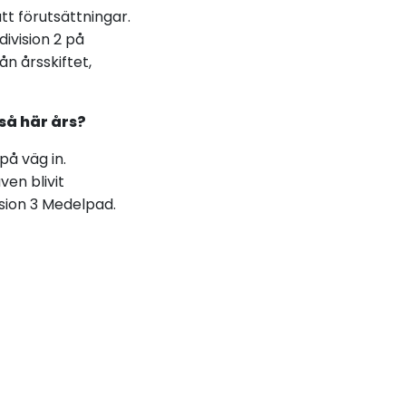
tt förutsättningar.
 division 2 på
n årsskiftet,
så här års?
på väg in.
en blivit
vision 3 Medelpad.