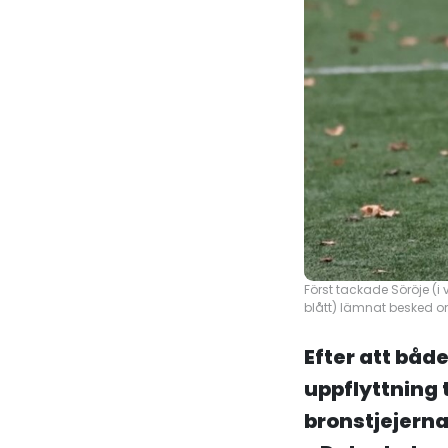
Först tackade Söröje (i 
blått) lämnat besked om
Efter att både
uppflyttning t
bronstjejerna