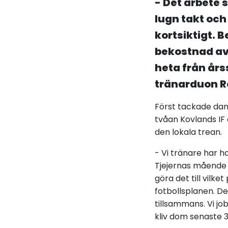
- Det arbete s
lugn takt och
kortsiktigt. B
bekostnad av 
heta från års
tränarduon Ro
Först tackade damt
tvåan Kovlands IF
den lokala trean.
- Vi tränare har h
Tjejernas mående oc
göra det till vilk
fotbollsplanen. De
tillsammans. Vi jo
kliv dom senaste 