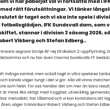
om vi har påbörjat vill vi fortsätta med i IF
 med rätt förutsättningar. Vi tänker långsik
eslutet är taget och vi ska inte spela i divis
fotbollsglädjen. IFK Sundsvall dam, som 
skiftet, stannar i division 3 säsong 2026, s
bert Vikberg och Stefan Edberg..
reans segrare Söröje BF nej till division 2-uppflyttning. 
 detsamma och nu har även treorna Sundsvalls FF beslutat
aft många samtal, men också tagit in våra spelares tanka
h känsla väger tungt i det vi gör. Alla vill vinna matcher, 
et pris som helst. För oss handlar det om mer än bara resul
t är minst lika viktigt med trygghet, utveckling, gemenska
bbar metodiskt, har tålamod och vi kan konstatera att lag
3 åren, säger tränarduon Robert Vikberg och Stefan Edber