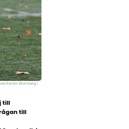
(med Kerstin Blomberg i
till
rågan till