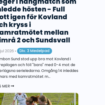
eger i hängmatch som
nledde hösten - Full
ott igen för Kovland
ch kryss i
amratmötet mellan
imrå 2 och Sundsvall
 jul 2026
•
Div. 3 Medelpad
mbon Sund stod upp bra mot Kovland i
repilogen och föll "bara" med 0-4 mot de
erlägsna serieledarna. Omgång 14 inleddes
nars med kamratmötet m...
S MER