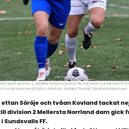
vitt) nej till division 2, därefter tvåan Kovland. Nu har trean Sundsvalls FF 
 hur de kommer att göra. Arkivfoto: Anders Thorsell, Sportactionpictures.
 ettan Söröje och tvåan Kovland tackat nej 
ill division 2 Mellersta Norrland dam gick f
 i Sundsvalls FF.