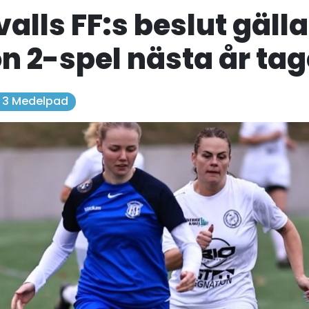
alls FF:s beslut gäll
on 2-spel nästa år tag
. 3 Medelpad