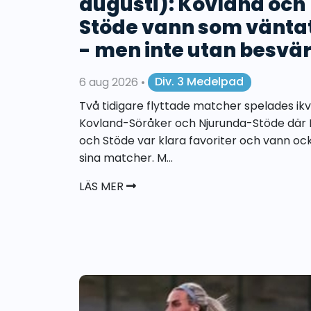
augusti): Kovland och
Stöde vann som vänta
- men inte utan besvä
6 aug 2026
•
Div. 3 Medelpad
Två tidigare flyttade matcher spelades ikvä
Kovland-Söråker och Njurunda-Stöde där 
och Stöde var klara favoriter och vann oc
sina matcher. M...
LÄS MER