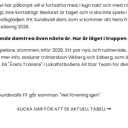
i har påbörjat vill vi fortsätta med, i lugn takt och med rä
t, inte kortsiktigt. Beslutet är taget och vi ska inte spela i
llsglädjen. IFK Sundsvall dam, som vi kommer att heta frå
3 säsong 2026.
ande damtrea även nästa år. Hur är läget i truppen 
spelare, stommen, inför 2026. Ett par nya, och rutinerade, 
r info, avslutar tränarduon Vikberg och Edberg, som äv
 bli "Årets Tränare" i Lokalfotbollens All Star Team för di
Sundsvalls FF går samman: "Hel förening igen"
KLICKA HÄR FÖR ATT SE AKTUELL TABELL