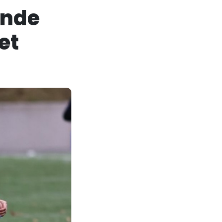
ande
et