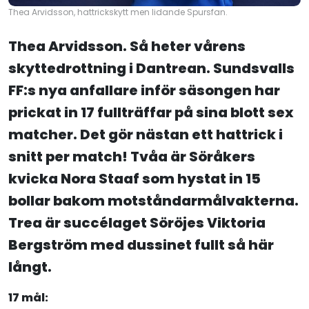
Thea Arvidsson, hattrickskytt men lidande Spursfan.
Thea Arvidsson. Så heter vårens
skyttedrottning i Dantrean. Sundsvalls
FF:s nya anfallare inför säsongen har
prickat in 17 fullträffar på sina blott sex
matcher. Det gör nästan ett hattrick i
snitt per match! Tvåa är Söråkers
kvicka Nora Staaf som hystat in 15
bollar bakom motståndarmålvakterna.
Trea är succélaget Söröjes Viktoria
Bergström med dussinet fullt så här
långt.
17 mål: