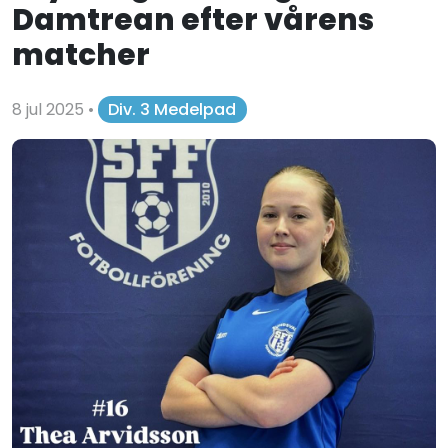
Damtrean efter vårens
matcher
8 jul 2025
•
Div. 3 Medelpad