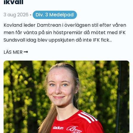
ikväll
3 aug 2026
•
Div. 3 Medelpad
Kovland leder Damtrean i överlägsen stil efter våren
men får vänta på sin höstpremiär då mötet med IFK
Sundsvall idag blev uppskjuten då inte IFK fick...
LÄS MER