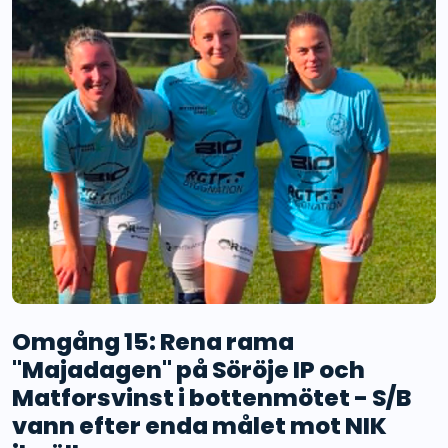
Omgång 15: Rena rama
"Majadagen" på Söröje IP och
Matforsvinst i bottenmötet - S/B
vann efter enda målet mot NIK