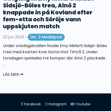
Sidsjö-Böles trea, Alnö 2
knappade in på Kovland efter
fem-etta och Söröje vann
uppskjuten match
22 jun 2026
•
Div. 3 Medelpad
Under onsdagskvällen fixade Emy Melarti Sidsjö-Böles
trea med kvarten kvar borta mot Timrå 2. Under
torsdagen spelades tre kamper där Alnö 2 plockade
...
LÄS MER
Facebook
Instagram
Youtube