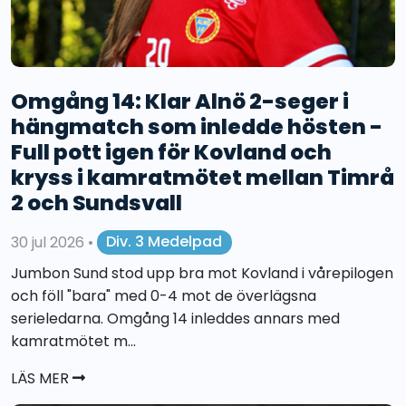
Omgång 14: Klar Alnö 2-seger i
hängmatch som inledde hösten -
Full pott igen för Kovland och
kryss i kamratmötet mellan Timrå
2 och Sundsvall
30 jul 2026
•
Div. 3 Medelpad
Jumbon Sund stod upp bra mot Kovland i vårepilogen
och föll "bara" med 0-4 mot de överlägsna
serieledarna. Omgång 14 inleddes annars med
kamratmötet m...
LÄS MER