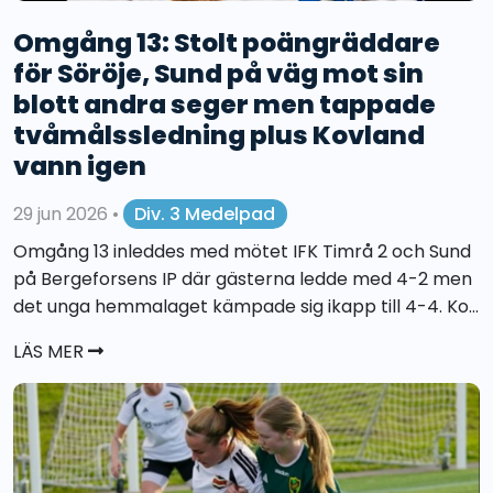
Omgång 13: Stolt poängräddare
för Söröje, Sund på väg mot sin
blott andra seger men tappade
tvåmålssledning plus Kovland
vann igen
29 jun 2026
•
Div. 3 Medelpad
Omgång 13 inleddes med mötet IFK Timrå 2 och Sund
på Bergeforsens IP där gästerna ledde med 4-2 men
det unga hemmalaget kämpade sig ikapp till 4-4. Ko...
LÄS MER