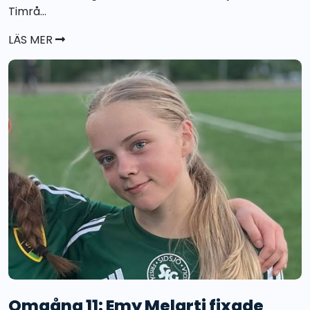
Timrå...
LÄS MER
Omgång 11: Emy Melarti fixade