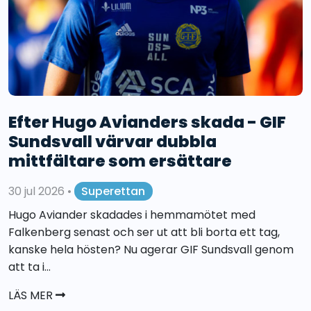
Efter Hugo Avianders skada - GIF
Sundsvall värvar dubbla
mittfältare som ersättare
30 jul 2026
•
Superettan
Hugo Aviander skadades i hemmamötet med
Falkenberg senast och ser ut att bli borta ett tag,
kanske hela hösten? Nu agerar GIF Sundsvall genom
att ta i...
LÄS MER