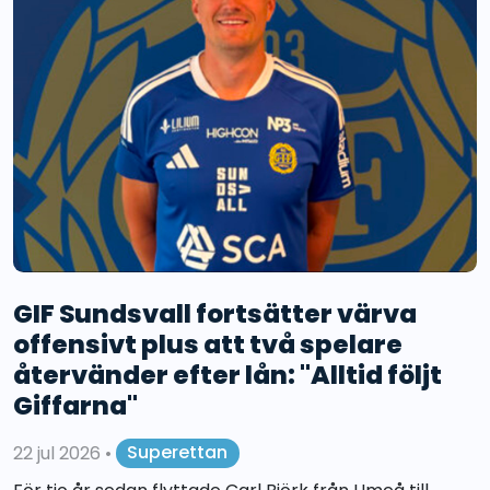
GIF Sundsvall fortsätter värva
offensivt plus att två spelare
återvänder efter lån: "Alltid följt
Giffarna"
22 jul 2026
•
Superettan