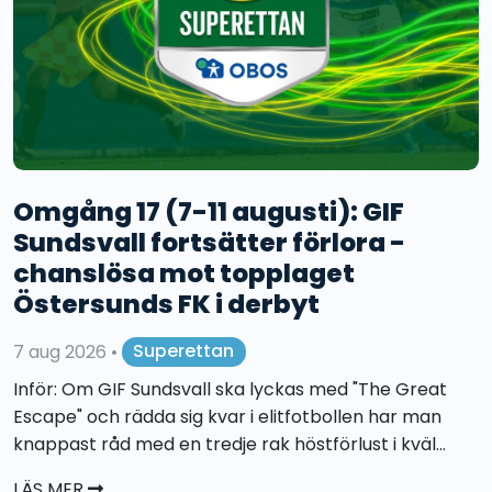
Omgång 17 (7-11 augusti): GIF
Sundsvall fortsätter förlora -
chanslösa mot topplaget
Östersunds FK i derbyt
7 aug 2026
•
Superettan
Inför: Om GIF Sundsvall ska lyckas med "The Great
Escape" och rädda sig kvar i elitfotbollen har man
knappast råd med en tredje rak höstförlust i kväl...
LÄS MER