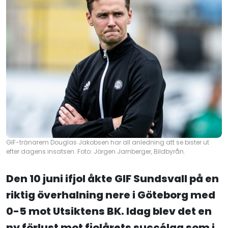
GIF-tränarem Douglas Jakobsen har all anledning att se bister ut
efter dagens insatsen. Foto: Jörgen Jarnberger, Bildbyrån.
Den 10 juni ifjol åkte GIF Sundsvall på en
riktig överhalning nere i Göteborg med
0-5 mot Utsiktens BK. Idag blev det en
ny förlust mot fjolårets succélag som i