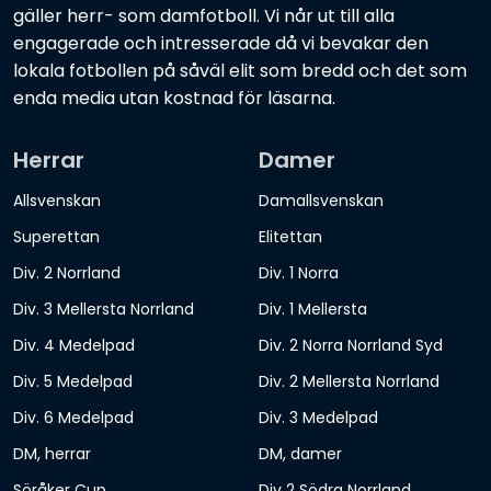
gäller herr- som damfotboll. Vi når ut till alla
engagerade och intresserade då vi bevakar den
lokala fotbollen på såväl elit som bredd och det som
enda media utan kostnad för läsarna.
Herrar
Damer
Allsvenskan
Damallsvenskan
Superettan
Elitettan
Div. 2 Norrland
Div. 1 Norra
Div. 3 Mellersta Norrland
Div. 1 Mellersta
Div. 4 Medelpad
Div. 2 Norra Norrland Syd
Div. 5 Medelpad
Div. 2 Mellersta Norrland
Div. 6 Medelpad
Div. 3 Medelpad
DM, herrar
DM, damer
Söråker Cup
Div 2 Södra Norrland