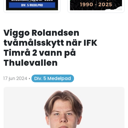
Viggo Rolandsen
tvåmålsskytt när IFK
Timrå 2 vann på
Thulevallen
17 jun 2024
•
Div. 5 Medelpad