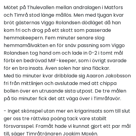
Mötet på Thulevallen mellan andralagen i Matfors
och Timrå stod länge mållös. Men med tjugan kvar
bröt gästernas Viggo Rolandsen dödläget då han
kom fri och drog på ett skott som passerade
hemmakeepern. Fem minuter senare slog
hemmamålvakten en för snäv passning som Viggo
Rolandsen tog hand om och lade in 0-2 i tomt mål
förbi en bedrövad MIF-keeper, som i övrigt svarade
för en bra insats. Även solen har sina fläckar.
Med tio minuter kvar dribblade sig Aaaron Jakobsson
fri från mittlinjen och avslutade med att chippa
bollen över en utrusande sista utpost. De tre målen
på tio minuter fick det att väga över i Timråfavör.
- Inget skönspel utan mer en krigarinsats som till slut
ger oss tre rättvisa poäng tack vare stabilt
försvarsspel. Framåt hade vi kunnat gjort ett par mål
till, säger Timråtränaren Joakim Moxén.