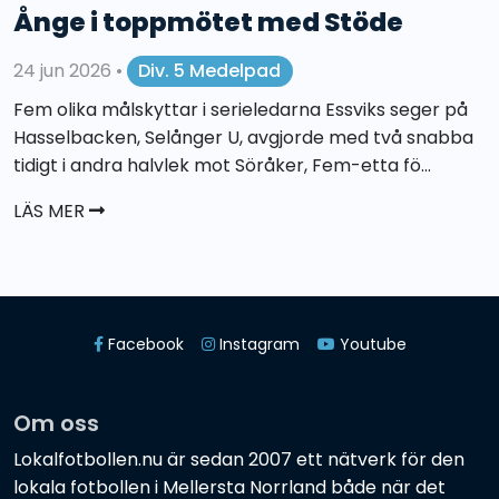
Ånge i toppmötet med Stöde
24 jun 2026
•
Div. 5 Medelpad
Fem olika målskyttar i serieledarna Essviks seger på
Hasselbacken, Selånger U, avgjorde med två snabba
tidigt i andra halvlek mot Söråker, Fem-etta fö...
LÄS MER
Facebook
Instagram
Youtube
Om oss
Lokalfotbollen.nu är sedan 2007 ett nätverk för den
lokala fotbollen i Mellersta Norrland både när det