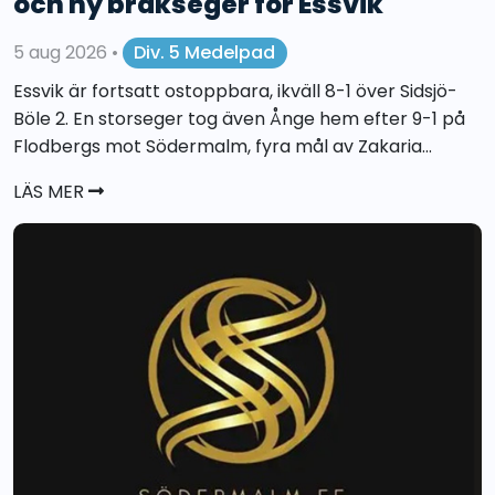
och ny brakseger för Essvik
5 aug 2026
•
Div. 5 Medelpad
Essvik är fortsatt ostoppbara, ikväll 8-1 över Sidsjö-
Böle 2. En storseger tog även Ånge hem efter 9-1 på
Flodbergs mot Södermalm, fyra mål av Zakaria...
LÄS MER