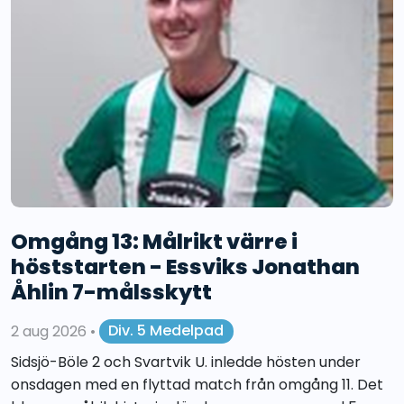
Omgång 13: Målrikt värre i
höststarten - Essviks Jonathan
Åhlin 7-målsskytt
2 aug 2026
•
Div. 5 Medelpad
Sidsjö-Böle 2 och Svartvik U. inledde hösten under
onsdagen med en flyttad match från omgång 11. Det