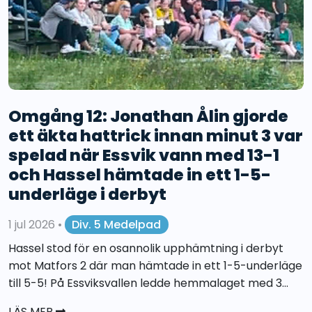
Omgång 12: Jonathan Ålin gjorde
ett äkta hattrick innan minut 3 var
spelad när Essvik vann med 13-1
och Hassel hämtade in ett 1-5-
underläge i derbyt
1 jul 2026
•
Div. 5 Medelpad
Hassel stod för en osannolik upphämtning i derbyt
mot Matfors 2 där man hämtade in ett 1-5-underläge
till 5-5! På Essviksvallen ledde hemmalaget med 3...
LÄS MER