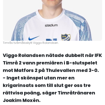
Timrås tvåmålsskytt Viggo Rolandsen.
Viggo Rolandsen nätade dubbelt när IFK
Timrå 2 vann premiären i B-slutspelet
mot Matfors 2 på Thulevallen med 3-0.
- Inget skönspel utan mer en
krigarinsats som till slut ger oss tre
rättvisa poäng, säger Timråtränaren
Joakim Moxén.