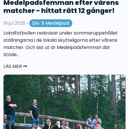
Medelpadsfemman efter vårens
matcher - hittat rätt 12 gånger!
19 jul 2026
•
Div. 5 Medelpad
Lokalfotbollen redovisar under sommaruppehållet
ställningarna i de lokala skytteligorna efter vårens
matcher. Och sist ut är Medelpadsfemman där
Stöde...
LÄS MER