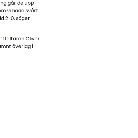
ing går de upp
om vi hade svårt
id 2-0, säger
ittfältaren Oliver
ämnt överlag i