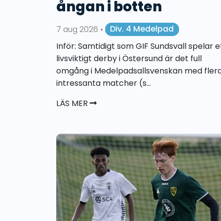
ångan i botten
7 aug 2026
•
Div. 4 Medelpad
Inför: Samtidigt som GIF Sundsvall spelar e
livsviktigt derby i Östersund är det full
omgång i Medelpadsallsvenskan med fler
intressanta matcher (s...
LÄS MER