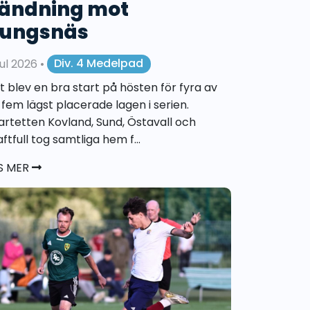
ändning mot
ungsnäs
jul 2026
•
Div. 4 Medelpad
t blev en bra start på hösten för fyra av
 fem lägst placerade lagen i serien.
artetten Kovland, Sund, Östavall och
ftfull tog samtliga hem f...
S MER