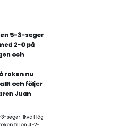
l en 5-3-seger
 med 2-0 på
gen och
på raken nu
llt och följer
aren Juan
-seger. Ikväll låg
en till en 4-2-