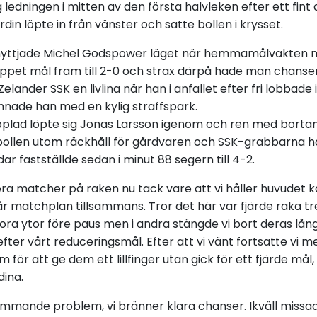
 ledningen i mitten av den första halvleken efter ett fint 
din löpte in från vänster och satte bollen i krysset.
utnyttjade Michel Godspower läget när hemmamålvakten
öppet mål fram till 2-0 och strax därpå hade man chansen 
 Zelander SSK en livlina när han i anfallet efter fri lobbad
mnade han med en kylig straffspark.
plad löpte sig Jonas Larsson igenom och ren med bort
bollen utom räckhåll för gårdvaren och SSK-grabbarna 
ar fastställde sedan i minut 88 segern till 4-2.
lera matcher på raken nu tack vare att vi håller huvudet kall
vår matchplan tillsammans. Tror det här var fjärde raka t
tora ytor före paus men i andra stängde vi bort deras lång
efter vårt reduceringsmål. Efter att vi vänt fortsatte vi m
 för att ge dem ett lillfinger utan gick för ett fjärde mål
ina.
ommande problem, vi bränner klara chanser. Ikväll missad