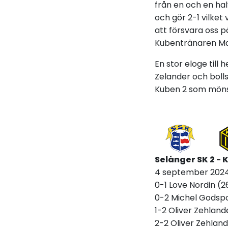
från en och en hal
och gör 2-1 vilket
att försvara oss p
Kubentränaren M
En stor eloge till 
Zelander och bolls
Kuben 2 som mönst
Selånger SK 2 - 
4 september 2024
0-1 Love Nordin (2
0-2 Michel Godsp
1-2 Oliver Zehland
2-2 Oliver Zehland