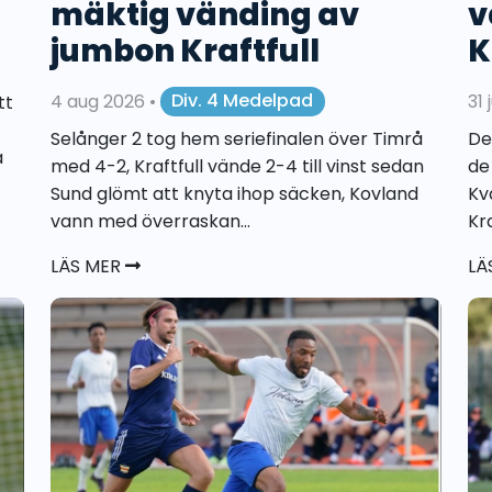
mäktig vänding av
v
jumbon Kraftfull
K
4 aug 2026
•
Div. 4 Medelpad
31 
tt
Selånger 2 tog hem seriefinalen över Timrå
De
a
med 4-2, Kraftfull vände 2-4 till vinst sedan
de
Sund glömt att knyta ihop säcken, Kovland
Kv
vann med överraskan...
Kra
LÄS MER
LÄ