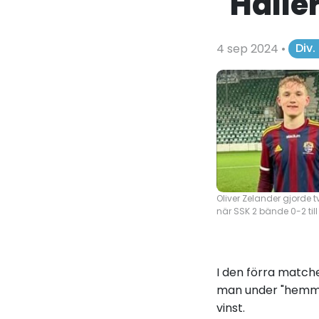
"Hålle
4 sep 2024
•
Div
Oliver Zelander gjorde 
när SSK 2 bände 0-2 till 
I den förra matche
man under "hemma
vinst.