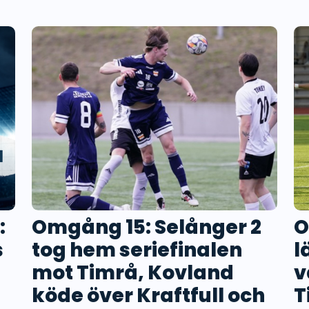
:
Omgång 15: Selånger 2
O
s
tog hem seriefinalen
l
mot Timrå, Kovland
v
köde över Kraftfull och
T