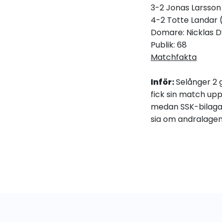
3-2 Jonas Larsson 
4-2 Totte Landar 
Domare: Nicklas 
Publik: 68
Matchfakta
Inför:
Selånger 2 
fick sin match upp
medan SSK-bilagan 
sia om andralagen 