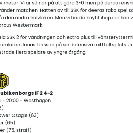
v meter. Vi är så när på att göra 3-0 men på deras rensn
 vänder matchen. Hatten av till SSK för deeras raka spel s
å i den andra halvleken. Men vi borde knytit ihop säcken v
arcus Westermark.
hela SSK 2 för vändningen och extra plus till vänsterytterm
amlaren Jonas Larsson på sin defensiva mittfältsplats. J
rade flera spelare av yngre årgång.
Kubikenborgs IF 2 4-2
 - 20:00 - Westhagen
6)
ower Osagie (63)
er (65)
er (75, straff)