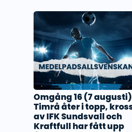
Omgång 16 (7 augusti)
Timrå åter i topp, kros
av IFK Sundsvall och
Kraftfull har fått upp