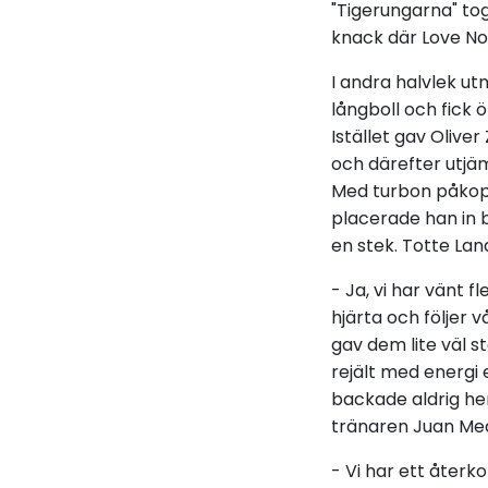
"Tigerungarna" tog
knack där Love Nor
I andra halvlek 
långboll och fick 
Istället gav Oliver
och därefter utjä
Med turbon påkop
placerade han in 
en stek. Totte Land
- Ja, vi har vänt f
hjärta och följer 
gav dem lite väl s
rejält med energi 
backade aldrig hem
tränaren Juan Med
- Vi har ett återk