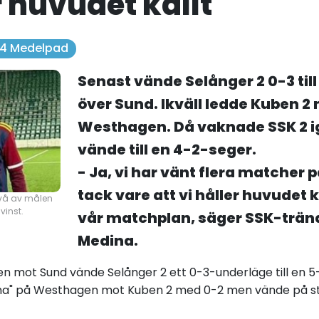
r huvudet kallt"
. 4 Medelpad
Senast vände Selånger 2 0-3 til
över Sund. Ikväll ledde Kuben 2
Westhagen. Då vaknade SSK 2 i
vände till en 4-2-seger.
- Ja, vi har vänt flera matcher 
tack vare att vi håller huvudet ka
två av målen
vinst.
vår matchplan, säger SSK-trän
Medina.
n mot Sund vände Selånger 2 ett 0-3-underläge till en 5-3
" på Westhagen mot Kuben 2 med 0-2 men vände på stek