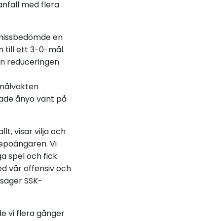
anfall med flera
 missbedömde en
till ett 3-0-mål.
e in reduceringen
amålvakten
hade ånyo vänt på
t, visar vilja och
repoängaren. Vi
a spel och fick
ed vår offensiv och
, säger SSK-
e vi flera gånger