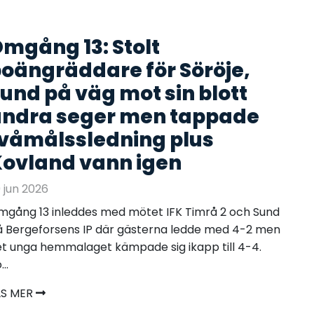
mgång 13: Stolt
oängräddare för Söröje,
und på väg mot sin blott
ndra seger men tappade
våmålssledning plus
ovland vann igen
 jun 2026
gång 13 inleddes med mötet IFK Timrå 2 och Sund
 Bergeforsens IP där gästerna ledde med 4-2 men
t unga hemmalaget kämpade sig ikapp till 4-4.
...
ÄS MER