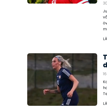
30
Ju
vå
öv
m
L
T
d
16
Ko
ha
Te
L