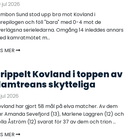
 jul 2026
mbon Sund stod upp bra mot Kovland i
repilogen och föll "bara" med 0-4 mot de
erlägsna serieledarna. Omgång 14 inleddes annars
ed kamratmötet m...
ÄS MER
rippelt Kovland i toppen av
amtreans skytteliga
 jul 2026
vland har gjort 58 mål på elva matcher. Av dem
r Amanda Sevefjord (13), Marlene Laggren (12) och
lla Åström (12) svarat för 37 av dem och trion ...
ÄS MER