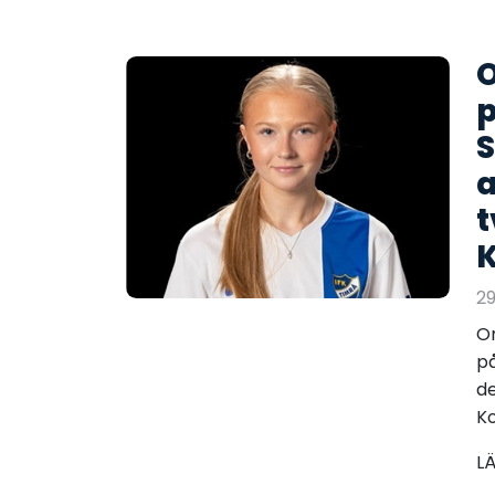
O
p
S
a
t
K
29
Om
på
de
Ko
L