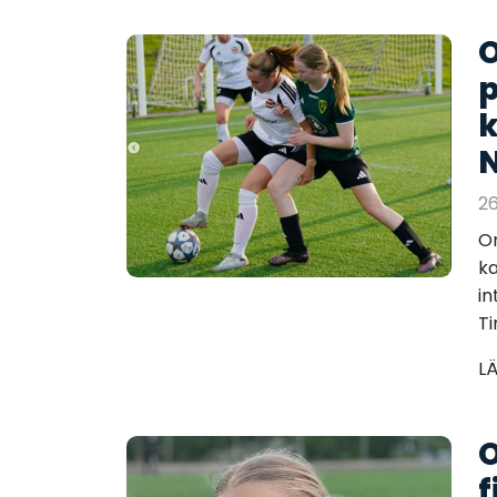
O
p
k
N
26
O
ka
in
Ti
L
O
f