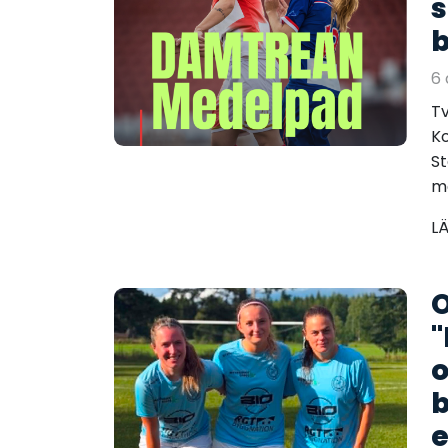
s
b
6 
Tv
Ko
St
ma
L
O
"
o
b
e