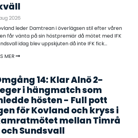
kväll
aug 2026
vland leder Damtrean i överlägsen stil efter våren
n får vänta på sin höstpremiär då mötet med IFK
ndsvall idag blev uppskjuten då inte IFK fick...
ÄS MER
mgång 14: Klar Alnö 2-
eger i hängmatch som
nledde hösten - Full pott
gen för Kovland och kryss i
amratmötet mellan Timrå
 och Sundsvall