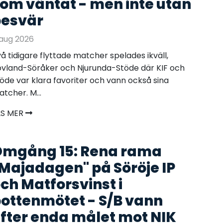
om väntat - men inte utan
esvär
aug 2026
å tidigare flyttade matcher spelades ikväll,
vland-Söråker och Njurunda-Stöde där KIF och
öde var klara favoriter och vann också sina
tcher. M...
ÄS MER
mgång 15: Rena rama
Majadagen" på Söröje IP
ch Matforsvinst i
ottenmötet - S/B vann
fter enda målet mot NIK