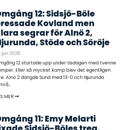
mgång 12: Sidsjö-Böle
ressade Kovland men
lara segrar för Alnö 2,
jurunda, Stöde och Söröje
 jun 2026
mgång 12 startade upp under tisdagen med tvenne
mper. Eller så mycket kamp blev det egentligen
te. Alnö 2 dängde Sund med 13-0 och Njurunda
mrå...
ÄS MER
mgång 11: Emy Melarti
ixade Sidsjö-Böles trea,