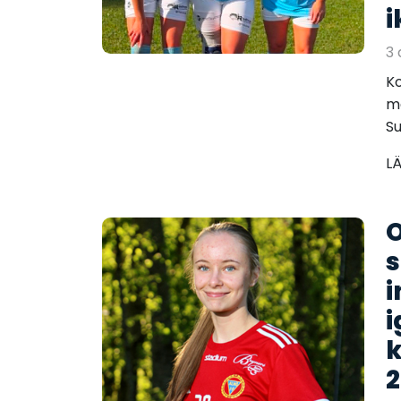
i
3 
Ko
me
Su
L
O
s
i
i
k
2