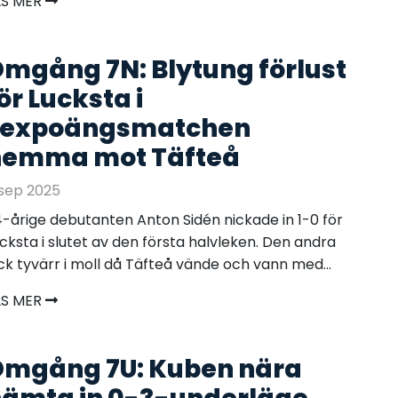
ÄS MER
mgång 7N: Blytung förlust
ör Lucksta i
sexpoängsmatchen
hemma mot Täfteå
sep 2025
-årige debutanten Anton Sidén nickade in 1-0 för
cksta i slutet av den första halvleken. Den andra
ck tyvärr i moll då Täfteå vände och vann med...
ÄS MER
mgång 7U: Kuben nära