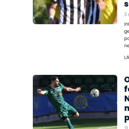
3 
In
ge
po
ne
L
O
f
N
m
p
31