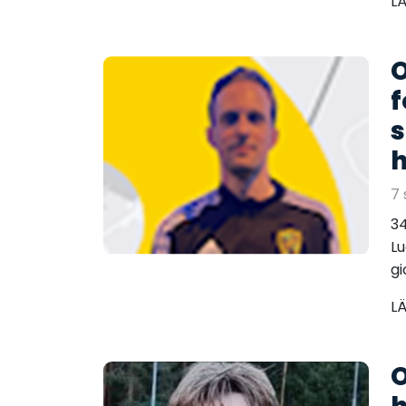
L
O
f
7 
34
Lu
gi
L
O