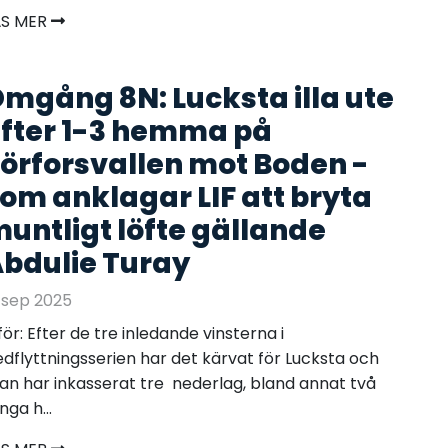
ÄS MER
mgång 8N: Lucksta illa ute
fter 1-3 hemma på
örforsvallen mot Boden -
om anklagar LIF att bryta
untligt löfte gällande
bdulie Turay
 sep 2025
för: Efter de tre inledande vinsterna i
dflyttningsserien har det kärvat för Lucksta och
n har inkasserat tre nederlag, bland annat två
nga h...