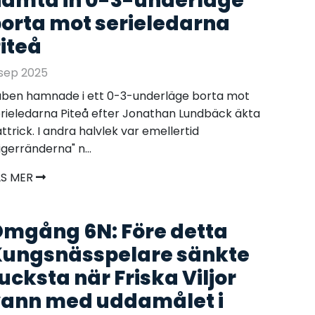
ämta in 0-3-underläge
orta mot serieledarna
iteå
sep 2025
ben hamnade i ett 0-3-underläge borta mot
rieledarna Piteå efter Jonathan Lundbäck äkta
ttrick. I andra halvlek var emellertid
igerränderna" n...
ÄS MER
mgång 6N: Före detta
ungsnässpelare sänkte
ucksta när Friska Viljor
ann med uddamålet i