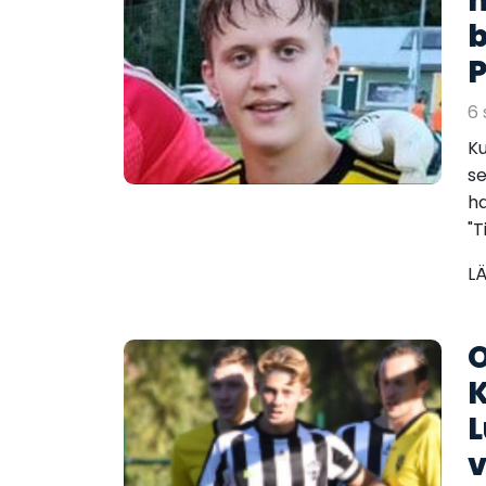
h
b
P
6 
Ku
se
ha
"T
L
O
K
L
v