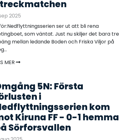
streckmatchen
sep 2025
för:Nedflyttningsserien ser ut att bli rena
tingboet, som väntat. Just nu skiljer det bara tre
äng mellan ledande Boden och Friska Viljor på
g...
ÄS MER
mgång 5N: Första
örlusten i
edflyttningsserien kom
ot Kiruna FF - 0-1 hemma
å Sörforsvallen
 aug 2025