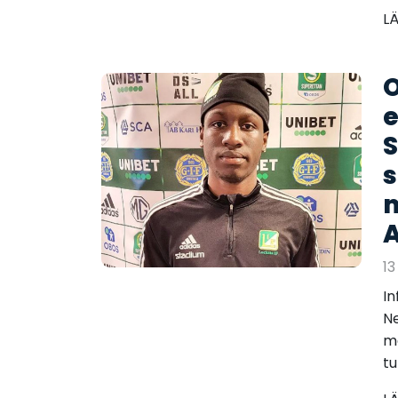
L
O
e
S
s
m
A
13
In
Ne
ma
tu