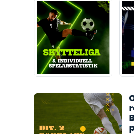
O
r
B
p