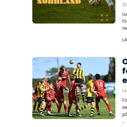
20
Lu
fö
ne
L
O
f
e
14
Fö
se
på
...