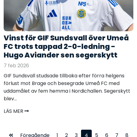
Vinst för GIF Sundsvall över Umeå
FC trots tappad 2-0-ledning -
Hugo Aviander sen segerskytt
7 feb 2026
GIF Sundsvall studsade tillbaka efter förra helgens
förlust mot Brage och besegrade Umeå FC med
uddamålet av fem hemma i Nordichallen. Segerskytt
blev...
LÄS MER
Föregående
1
2
3
4
5
6
7
8