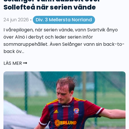
Sollefteå när serien vände
24 jun 2026
•
Div. 3 Mellersta Norrland
I vårepilogen, när serien vände, vann Svartvik ånyo
över Alnö i derbyt och leder serien inför
sommaruppehållet. Även Selånger vann sin back-to-
back öv...
LÄS MER