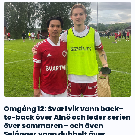
Omgång 12: Svartvik vann back-
to-back över Alnö och leder serien
över sommaren - och även
Selånger vann dubbelt över