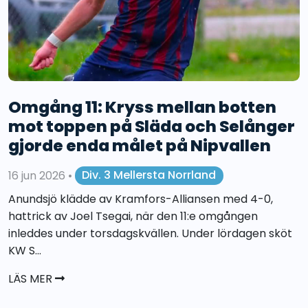
Omgång 11: Kryss mellan botten
mot toppen på Släda och Selånger
gjorde enda målet på Nipvallen
16 jun 2026
•
Div. 3 Mellersta Norrland
Anundsjö klädde av Kramfors-Alliansen med 4-0,
hattrick av Joel Tsegai, när den 11:e omgången
inleddes under torsdagskvällen. Under lördagen sköt
KW S...
LÄS MER