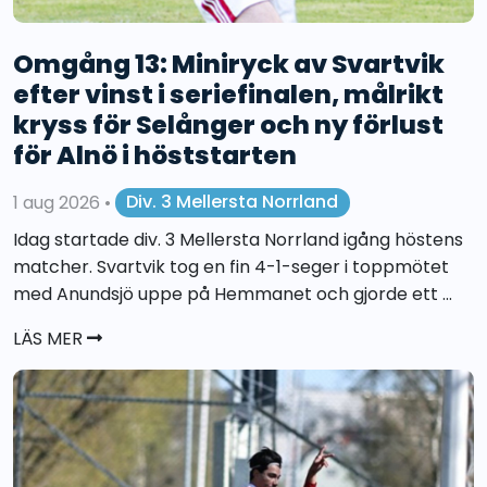
Omgång 13: Miniryck av Svartvik
efter vinst i seriefinalen, målrikt
kryss för Selånger och ny förlust
för Alnö i höststarten
1 aug 2026
•
Div. 3 Mellersta Norrland
Idag startade div. 3 Mellersta Norrland igång höstens
matcher. Svartvik tog en fin 4-1-seger i toppmötet
med Anundsjö uppe på Hemmanet och gjorde ett ...
LÄS MER