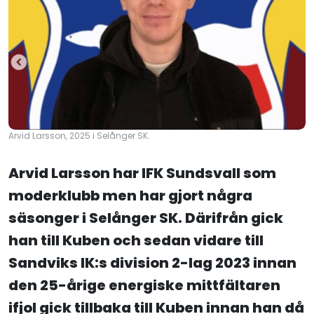
Arvid Larsson, 2025 i Selånger SK.
Arvid Larsson har IFK Sundsvall som
moderklubb men har gjort några
säsonger i Selånger SK. Därifrån gick
han till Kuben och sedan vidare till
Sandviks IK:s division 2-lag 2023 innan
den 25-årige energiske mittfältaren
ifjol gick tillbaka till Kuben innan han då