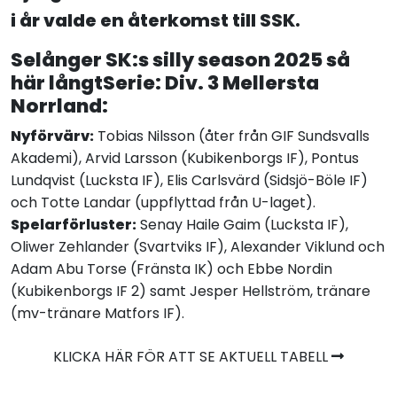
i år valde en återkomst till SSK.
Selånger SK:s silly season 2025 så
här långtSerie: Div. 3 Mellersta
Norrland:
Nyförvärv:
Tobias Nilsson (åter från GIF Sundsvalls
Akademi), Arvid Larsson (Kubikenborgs IF), Pontus
Lundqvist (Lucksta IF), Elis Carlsvärd (Sidsjö-Böle IF)
och Totte Landar (uppflyttad från U-laget).
Spelarförluster:
Senay Haile Gaim (Lucksta IF),
Oliwer Zehlander (Svartviks IF), Alexander Viklund och
Adam Abu Torse (Fränsta IK) och Ebbe Nordin
(Kubikenborgs IF 2) samt Jesper Hellström, tränare
(mv-tränare Matfors IF).
KLICKA HÄR FÖR ATT SE AKTUELL TABELL