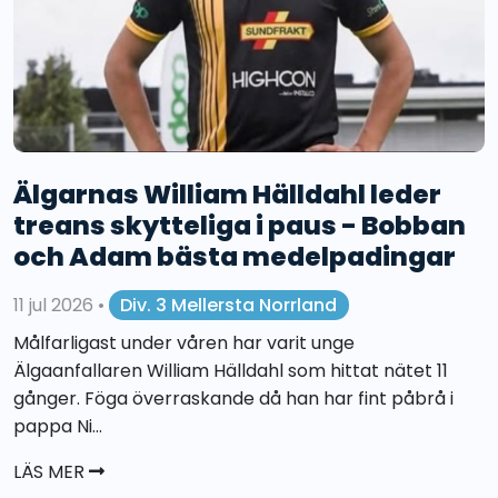
Älgarnas William Hälldahl leder
treans skytteliga i paus - Bobban
och Adam bästa medelpadingar
11 jul 2026
•
Div. 3 Mellersta Norrland
Målfarligast under våren har varit unge
Älgaanfallaren William Hälldahl som hittat nätet 11
gånger. Föga överraskande då han har fint påbrå i
pappa Ni...
LÄS MER