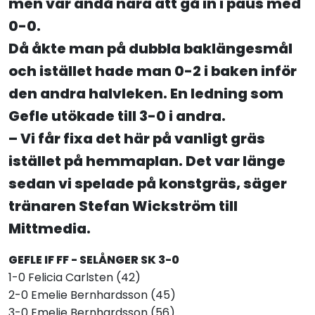
men var ändå nära att gå in i paus med
0-0.
Då åkte man på dubbla baklängesmål
och istället hade man 0-2 i baken inför
den andra halvleken. En ledning som
Gefle utökade till 3-0 i andra.
– Vi får fixa det här på vanligt gräs
istället på hemmaplan. Det var länge
sedan vi spelade på konstgräs, säger
tränaren Stefan Wickström till
Mittmedia
.
GEFLE IF FF - SELÅNGER SK 3-0
1-0 Felicia Carlsten (42)
2-0 Emelie Bernhardsson (45)
3-0 Emelie Bernhardsson (56)