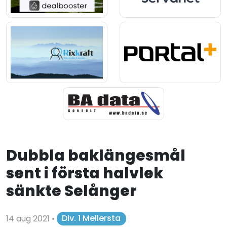
Dubbla baklängesmål
sent i första halvlek
sänkte Selånger
14 aug 2021
•
Div. 1 Mellersta