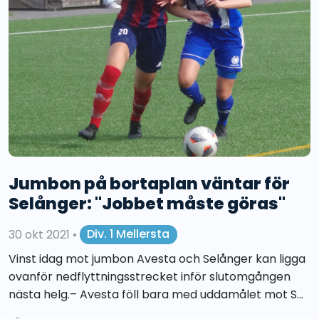
Jumbon på bortaplan väntar för
Selånger: "Jobbet måste göras"
30 okt 2021
•
Div. 1 Mellersta
Vinst idag mot jumbon Avesta och Selånger kan ligga
ovanför nedflyttningsstrecket inför slutomgången
nästa helg.– Avesta föll bara med uddamålet mot S...