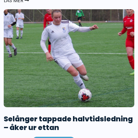
LÄS MER
Selånger tappade halvtidsledning
– åker ur ettan