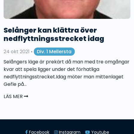
Selånger kan klättra över
nedflyttningsstrecket idag
24 okt 2021
•
Div. 1 Mellersta
Selångers läge är prekärt då man med tre omgångar
kvar att spela ligger under det förhatliga
nedflyttningsstrecket.Idag möter man mittenlaget
Gefle på...
LÄS MER
Facebook
Instagram
Youtube