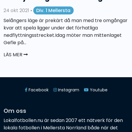
24 okt 2021
•
Div. 1 Mellersta
Selångers läge är prekärt då man med tre omgångar
kvar att spela ligger under det förhatliga
nedflyttningsstrecket.Idag möter man mittenlaget
Gefle på...
LÄS MER
Facebook
Instagram
Youtube
Om oss
Lokalfotbollen.nu är sedan 2007 ett nätverk för den
lokala fotbollen i Mellersta Norrland både när det