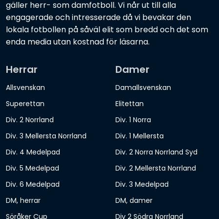
gäller herr- som damfotboll. Vi når ut till alla
engagerade och intresserade då vi bevakar den
lokala fotbollen på såväl elit som bredd och det som
enda media utan kostnad för läsarna.
Herrar
Damer
Allsvenskan
Damallsvenskan
Superettan
Elitettan
Div. 2 Norrland
Div. 1 Norra
Div. 3 Mellersta Norrland
Div. 1 Mellersta
Div. 4 Medelpad
Div. 2 Norra Norrland Syd
Div. 5 Medelpad
Div. 2 Mellersta Norrland
Div. 6 Medelpad
Div. 3 Medelpad
DM, herrar
DM, damer
Söråker Cup
Div 2 Södra Norrland