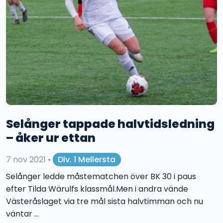
Selånger tappade halvtidsledning
– åker ur ettan
7 nov 2021
•
Div. 1 Mellersta
Selånger ledde måstematchen över BK 30 i paus
efter Tilda Wärulfs klassmål.Men i andra vände
Västeråslaget via tre mål sista halvtimman och nu
väntar ...