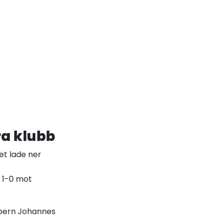
ra klubb
get lade ner
n 1-0 mot
epern Johannes