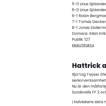
5-0 Linus Sjölande
6-0 Linus Sjölande
6-1 Robin Bergman
7-1 Tomas Decker 
8-1 Jonas Söderma
Domare: Albin Eri
Publik: 127
Matchfakta
Hattrick 
Ifjol tog Tayser Sh
seniorverksamhet
Nu är den målfarli
Sundsvalls FF 2 o
I halvlekens sist