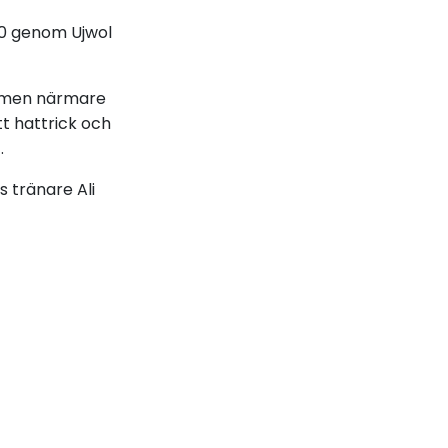
3-0 genom Ujwol
ra men närmare
tt hattrick och
.
 tränare Ali