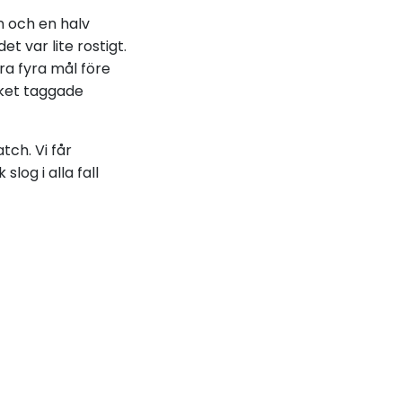
en och en halv
 var lite rostigt.
ra fyra mål före
ilket taggade
tch. Vi får
log i alla fall