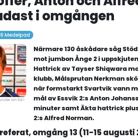
offer, Anton och Alfre
adast i omgången
. 6 Medelpad
Närmare 130 åskådare såg Stöd
mot jumbon Ånge 2 i uppskjute
Hattrick av Tayser Shiqwara mot
klubb, Målsprutan Nerkman sköt
när formstarkt Svartvik vann m
mål av Essvik 2:s Anton Johanss
nder sin tid i
minuter samt Äkta hattrick plus
2:s Alfred Norman.
 referat, omgång 13 (11-15 augusti