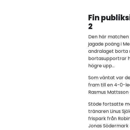
Fin publik
2
Den här matchen sk
jagade poäng i M
andralaget borta 
bortasupportrar ha
högre upp...
Som väntat var de
fram till en 4-0-l
Rasmus Mattsson 
Stöde fortsatte må
tränaren Linus Sj
frispark från Rob
Jonas Södermark a