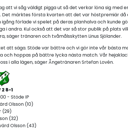
ag att vi såg väldigt pigga ut så det verkar löna sig med 
et märktes första kvarten att det var höstpremiär då det
 igång förlade vi spelet på deras planhalva och kunde gö
a i andra. Kul också att det var så stor publik på plats v
ra, säger tränaren och tvåmålsskytten Linus Sjölander.
et att säga. Stöde var bättre och vi gör inte vår bästa ma
a och hoppas på bättre lycka nästa match. Vår hejaklack s
 oss i alla lägen, säger Ångetränaren Srtefan Lovén.
 2 8-1
9:00 - Stöde IP
ärd Olsson (10)
r (29)
son (32)
värd Olsson (43)