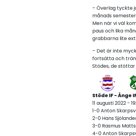
– Överlag tyckte j
månads semester. D
Men när vi väl kom
paus och lika mång
grabbarna lite ext
– Det är inte myck
fortsätta och trän
Stödes, de stöttar
Stöde IF - Ånge IF
11 augusti 2022 - 1
1-0 Anton Skarpsv
2-0 Hans Sjölande
3-0 Rasmus Matts
4-0 Anton Skarps