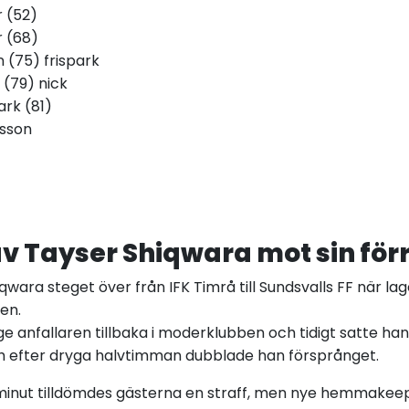
r (52)
r (68)
 (75) frispark
(79) nick
rk (81)
ksson
av Tayser Shiqwara mot sin för
iqwara steget över från IFK Timrå till Sundsvalls FF när la
en.
ge anfallaren tillbaka i moderklubben och tidigt satte ha
ch efter dryga halvtimman dubblade han försprånget.
a minut tilldömdes gästerna en straff, men nye hemmake