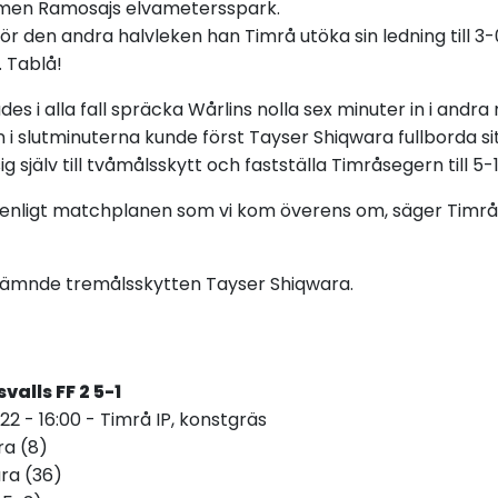
lmen Ramosajs elvametersspark.
inför den andra halvleken han Timrå utöka sin ledning till 
. Tablå!
es i alla fall spräcka Wårlins nolla sex minuter in i and
i slutminuterna kunde först Tayser Shiqwara fullborda si
ig själv till tvåmålsskytt och fastställa Timråsegern till 5-1
e enligt matchplanen som vi kom överens om, säger Timrås
nämnde tremålsskytten Tayser Shiqwara.
valls FF 2 5-1
022 - 16:00 - Timrå IP, konstgräs
ra (8)
ra (36)