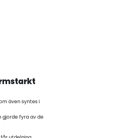
ormstarkt
som även syntes i
 gjorde fyra av de
får utdelning