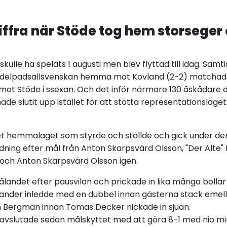
siffra när Stöde tog hem storseger
ulle ha spelats 1 augusti men blev flyttad till idag. Samt
edelpadsallsvenskan hemma mot Kovland (2-2) matchad
mot Stöde i ssexan. Och det inför närmare 130 åskådare d
de slutit upp istället för att stötta representationslaget 
t hemmalaget som styrde och ställde och gick under den
edning efter mål från Anton Skarpsvärd Olsson, "Der Alte" 
och Anton Skarpsvärd Olsson igen.
landet efter pausvilan och prickade in lika många bollar
ölander inledde med en dubbel innan gästerna stack eme
in Bergman innan Tomas Decker nickade in sjuan.
vslutade sedan målskyttet med att göra 8-1 med nio min