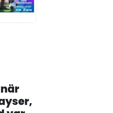
 när
ayser,