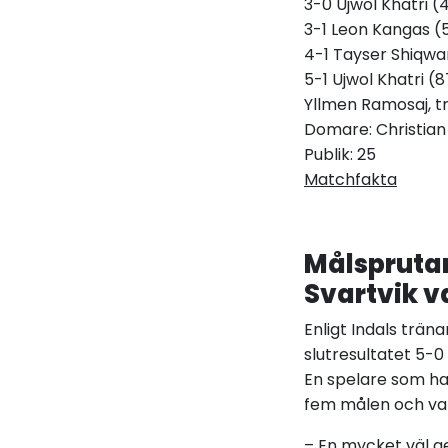
3-0 Ujwol Khatri (
3-1 Leon Kangas (5
4-1 Tayser Shiqwa
5-1 Ujwol Khatri (8
Yllmen Ramosaj, tr
Domare: Christian
Publik: 25
Matchfakta
Målsprutan
Svartvik 
Enligt Indals trän
slutresultatet 5
En spelare som had
fem målen och var 
– En mycket väl ge