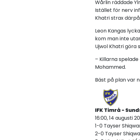
Wårlin räddade Y
Istället för nerv 
Khatri strax därpå
Leon Kangas lyckad
kom man inte utan 
Ujwol Khatri göra s
– Killarna spelad
Mohammed.
Bäst på plan var 
IFK Timrå - Sunds
16:00, 14 augusti 2
1-0 Tayser Shiqwa
2-0 Tayser Shiqwa