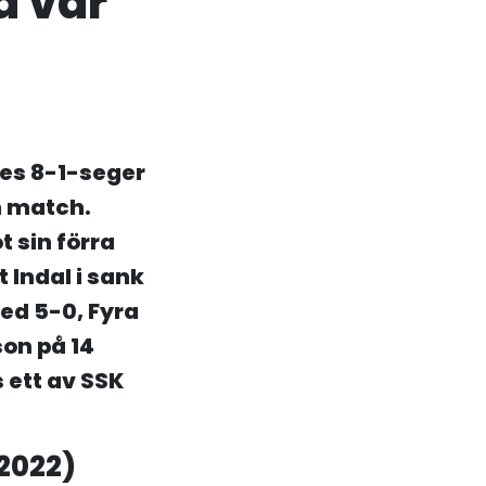
d var
es 8-1-seger
n match.
 sin förra
 Indal i sank
ed 5-0, Fyra
on på 14
 ett av SSK
 2022)