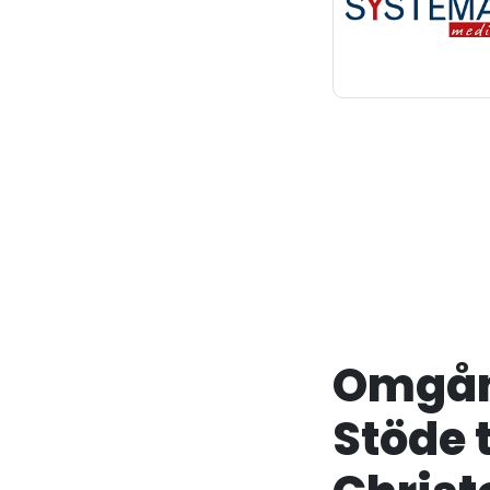
Omgång
Stöde 