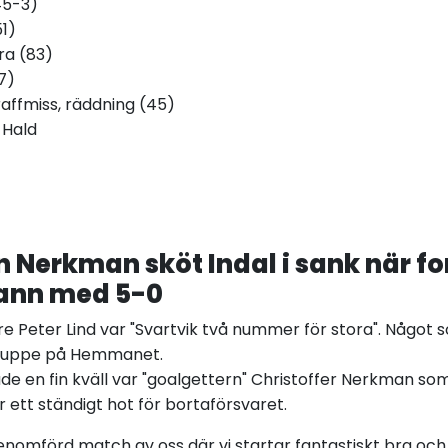
45-3)
1)
ra (83)
7)
affmiss, räddning (45)
 Hald
 Nerkman sköt Indal i sank när f
vann med 5-0
are Peter Lind var "Svartvik två nummer för stora". Något 
-0 uppe på Hemmanet.
e en fin kväll var "goalgettern" Christoffer Nerkman som
ett ständigt hot för bortaförsvaret.
nomförd match av oss där vi startar fantastiskt bra och 