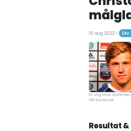
Christ
målgl
15 aug 2022
•
Div
En ung Linus Sjölander u
GIF Sundsvall.
Resultat &