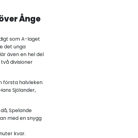
 över Ånge
idigt som A-laget
e det unga
är även en hel del
två divisioner
 första halvleken
Hans Sjölander,
 då, Spelande
llan med en snygg
uter kvar.